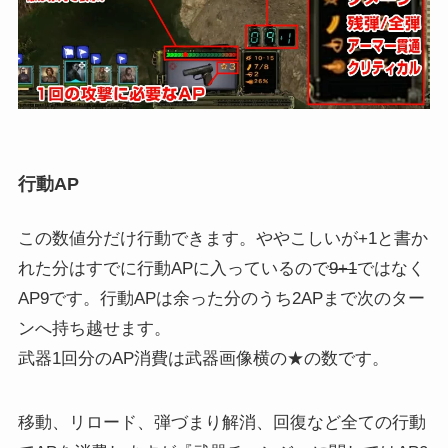
行動AP
この数値分だけ行動できます。ややこしいが+1と書か
れた分はすでに行動APに入っているので
9+1
ではなく
AP9です。行動APは余った分のうち2APまで次のター
ンへ持ち越せます。
武器1回分のAP消費は武器画像横の★の数です。
移動、リロード、弾づまり解消、回復など全ての行動