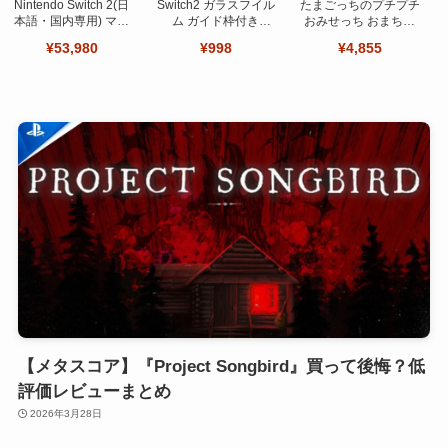
Nintendo Switch 2(日
Switch2 ガラスフイル
たまごっちのプチプチ
本語・国内専用) マリ
ム ガイド枠付き
おみせっち おまちど
オカート ワールド セ
【Seninhi 】【2枚セ
～さま！
¥53,980
¥998
¥4,855
ット
ット 日本旭硝子製-高
品質 】
【メタスコア】『Project Songbird』買って後悔？低
評価レビューまとめ
2026年3月28日