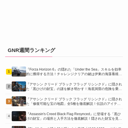
GNR週間ランキング
『Forza Horizon 6』の隠れた「Under the Sea」スキルを効率
1
的に獲得する方法！チャレンジクリアの鍵は伊東の海藻養殖場
にあり！
『アサシン クリード ブラック フラッグ リシンクド』に隠され
2
た「黒ひげの財宝」の謎を解き明かす！海底洞窟の危険を乗り
越え、伝説の報酬を手に入れよう
『アサシン クリード ブラック フラッグ リシンクド』に隠され
3
た「修復可能な宝の地図」全5種を徹底解説！伝説のアイテム
や新衣装を手に入れるための「地図の断片」入手方法と修復の
コツを紹介！
『Assassin's Creed Black Flag Resynced』に登場する「黒ひ
4
げの財宝」の場所と入手方法を徹底解説！隠された財宝を見つ
けよう！