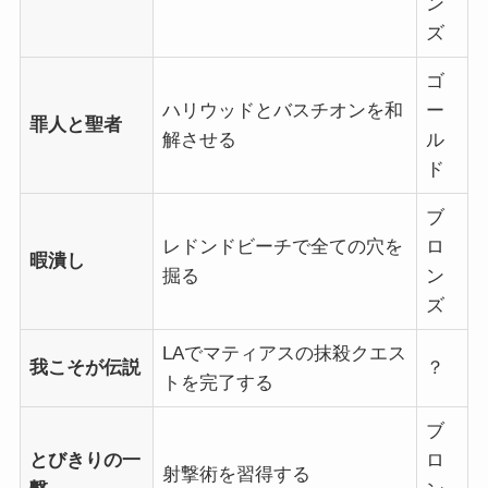
ン
ズ
ゴ
ハリウッドとバスチオンを和
ー
罪人と聖者
解させる
ル
ド
ブ
レドンドビーチで全ての穴を
ロ
暇潰し
掘る
ン
ズ
LAでマティアスの抹殺クエス
我こそが伝説
？
トを完了する
ブ
とびきりの一
ロ
射撃術を習得する