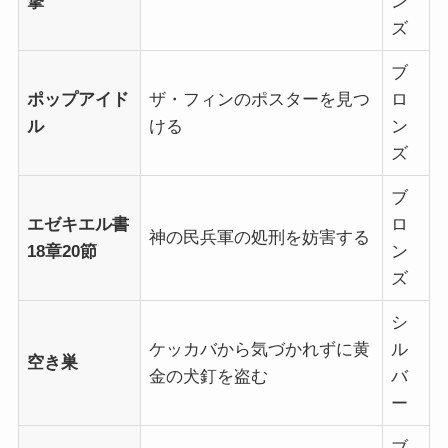
撃
ン
ズ
ブ
ポップアイド
ザ・フィンのポスターを見つ
ロ
ル
ける
ン
ズ
ブ
エゼキエル書
ロ
神の民兵軍の処刑を妨害する
18章20節
ン
ズ
シ
ケッカバから気づかれずに黄
ル
空き巣
金の犬釘を盗む
バ
ー
ブ