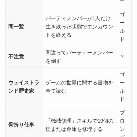
ー
ゴ
パーティメンバーが1人だけ
ー
間一髪
生き残った状態でエンカウン
ル
トを終える
ド
間違ってパーティーメンバー
不注意
？
を倒す
ゴ
ウェイストラ
ゲームの世界に関する書物を
ー
ンド歴史家
全て読む
ル
ド
ブ
「機械修理」スキルで10個の
ロ
骨折り仕事
錠または金庫を修理する
ン