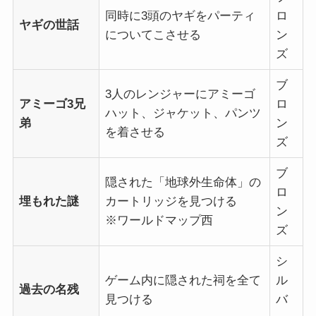
同時に3頭のヤギをパーティ
ロ
ヤギの世話
についてこさせる
ン
ズ
ブ
3人のレンジャーにアミーゴ
アミーゴ3兄
ロ
ハット、ジャケット、パンツ
弟
ン
を着させる
ズ
ブ
隠された「地球外生命体」の
ロ
埋もれた謎
カートリッジを見つける
ン
※ワールドマップ西
ズ
シ
ゲーム内に隠された祠を全て
ル
過去の名残
見つける
バ