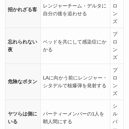
レンジャーチーム・デルタに
ロ
招かれざる客
自分の後を追わせる
ン
ズ
ブ
忘れられない
ベッドを共にして感染症にか
ロ
夜
かる
ン
ズ
ブ
LAに向かう前にレンジャー・
ロ
危険なボタン
シタデルで核爆弾を発射する
ン
ズ
シ
ヤツらは側に
パーティーメンバーの1人を
ル
いる
鞘人間にする
バ