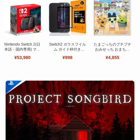
Nintendo Switch 2(日
Switch2 ガラスフイル
たまごっちのプチプチ
本語・国内専用) マリ
ム ガイド枠付き
おみせっち おまちど
オカート ワールド セ
【Seninhi 】【2枚セ
～さま！
¥53,980
¥998
¥4,855
ット
ット 日本旭硝子製-高
品質 】