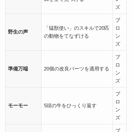
ズ
ブ
「猛獣使い」のスキルで20匹
ロ
野生の声
の動物をてなずける
ン
ズ
ブ
ロ
準備万端
20個の改良パーツを適用する
ン
ズ
ブ
ロ
モーモー
5頭の牛をひっくり返す
ン
ズ
ブ