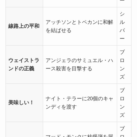
ー
シ
アッチソンとトペカンに和解
ル
線路上の平和
を結ばせる
バ
ー
ブ
ウェイストラ
アンジェラのサミュエル・ハ
ロ
ンドの正義
ース殺害を目撃する
ン
ズ
ブ
ナイト・テラーに20個のキャ
ロ
美味しい！
ンディを渡す
ン
ズ
ブ
マッド・モンクに核爆弾を届
ロ