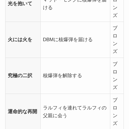
光を抱いて
ける
ン
ズ
ブ
ロ
火には火を
DBMに核爆弾を届ける
ン
ズ
ブ
ロ
究極の二択
核爆弾を解除する
ン
ズ
ブ
ラルフィを連れてラルフィの
ロ
運命的な再開
父親に会う
ン
ズ