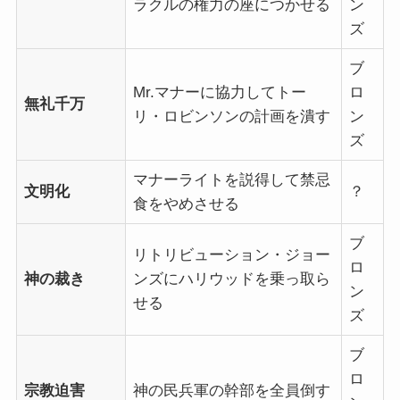
ラクルの権力の座につかせる
ン
ズ
ブ
Mr.マナーに協力してトー
ロ
無礼千万
リ・ロビンソンの計画を潰す
ン
ズ
マナーライトを説得して禁忌
文明化
？
食をやめさせる
ブ
リトリビューション・ジョー
ロ
神の裁き
ンズにハリウッドを乗っ取ら
ン
せる
ズ
ブ
ロ
宗教迫害
神の民兵軍の幹部を全員倒す