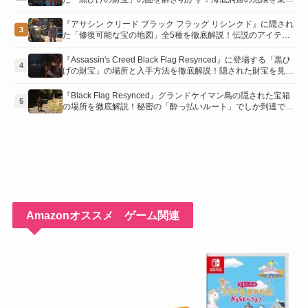
越え、伝説の報酬を手に入れよう
『アサシン クリード ブラック フラッグ リシンクド』に隠され
3
た「修復可能な宝の地図」全5種を徹底解説！伝説のアイテム
や新衣装を手に入れるための「地図の断片」入手方法と修復の
コツを紹介！
『Assassin's Creed Black Flag Resynced』に登場する「黒ひ
4
げの財宝」の場所と入手方法を徹底解説！隠された財宝を見つ
けよう！
『Black Flag Resynced』グランドケイマン島の隠された宝箱
5
の場所を徹底解説！秘密の「酔っ払いルート」でしか到達でき
ないお宝も明らかに
Amazonオススメ ゲーム関連