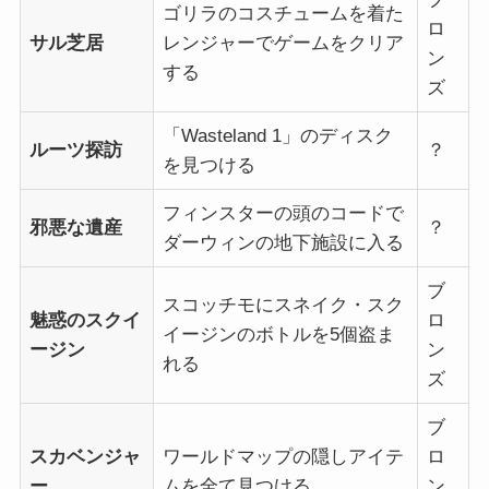
ゴリラのコスチュームを着た
ロ
サル芝居
レンジャーでゲームをクリア
ン
する
ズ
「Wasteland 1」のディスク
ルーツ探訪
？
を見つける
フィンスターの頭のコードで
邪悪な遺産
？
ダーウィンの地下施設に入る
ブ
スコッチモにスネイク・スク
魅惑のスクイ
ロ
イージンのボトルを5個盗ま
ージン
ン
れる
ズ
ブ
スカベンジャ
ワールドマップの隠しアイテ
ロ
ー
ムを全て見つける
ン