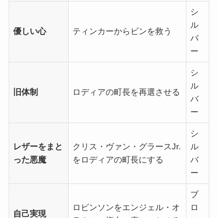
シ
ル
優しい心
ティンカーからビンを救う
バ
ー
シ
ル
旧体制
ロディアの町長を再選させる
バ
ー
シ
レザーをまと
クリス・ヴァン・グラースJr.
ル
った悪魔
をロディアの町長にする
バ
ー
ブ
ロビンソンをエンジェル・オ
ロ
自己実現