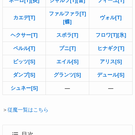
ネーロ[T][炎]
シャルフ[T][雷]
フィーユ[T]
ファルファラ[T]
カエデ[T]
ヴォル[T]
[蝶]
ヘクサー[T]
スポラ[T]
フロワ[T][氷]
ペルル[T]
プニ[T]
ヒナギク[T]
ピッツ[S]
エイル[S]
アリス[S]
ダンプ[S]
グランツ[S]
デュール[S]
シュネー[S]
―
―
＞
従魔一覧はこちら
目次