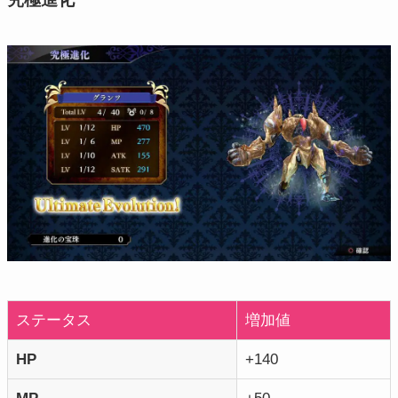
ステータス
増加値
HP
+140