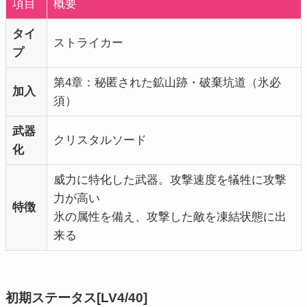
項目
概要
タイ
ストライカー
プ
第4章：秘匿された鉱山跡・破棄坑道（氷必
加入
須）
武器
クリスタルソード
化
威力に特化した武器。攻撃速度を犠牲に攻撃
力が高い
特徴
氷の属性を備え、攻撃した敵を凍結状態に出
来る
初期ステータス[LV4/40]