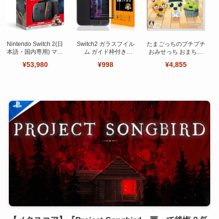
Nintendo Switch 2(日
Switch2 ガラスフイル
たまごっちのプチプチ
本語・国内専用) マリ
ム ガイド枠付き
おみせっち おまちど
オカート ワールド セ
【Seninhi 】【2枚セ
～さま！
¥53,980
¥998
¥4,855
ット
ット 日本旭硝子製-高
品質 】