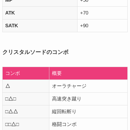
MP
+50
ATK
+70
SATK
+90
クリスタルソードのコンボ
コンボ
概要
△
オーラチャージ
□△□
高速突き蹴り
□△△
縦回転斬り
□□△□
格闘コンボ