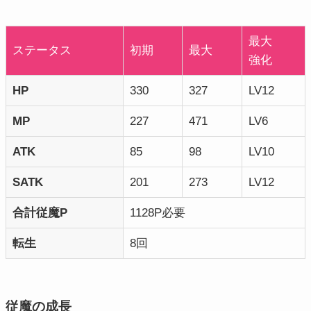
最大
ステータス
初期
最大
強化
HP
330
327
LV12
MP
227
471
LV6
ATK
85
98
LV10
SATK
201
273
LV12
合計従魔P
1128P必要
転生
8回
従魔の成長