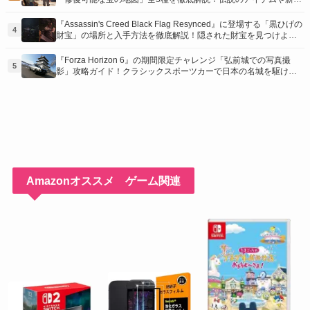
装を手に入れるための「地図の断片」入手方法と修復のコツを紹
介！
『Assassin's Creed Black Flag Resynced』に登場する「黒ひげの
4
財宝」の場所と入手方法を徹底解説！隠された財宝を見つけよ
う！
『Forza Horizon 6』の期間限定チャレンジ「弘前城での写真撮
5
影」攻略ガイド！クラシックスポーツカーで日本の名城を駆け巡
り、特別な報酬を手に入れよう！
Amazonオススメ ゲーム関連