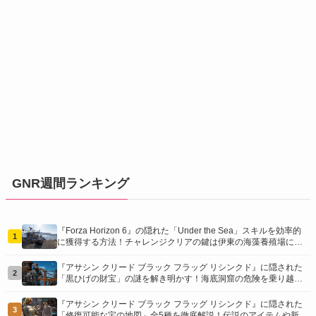
GNR週間ランキング
『Forza Horizon 6』の隠れた「Under the Sea」スキルを効率的
1
に獲得する方法！チャレンジクリアの鍵は伊東の海藻養殖場にあ
り！
『アサシン クリード ブラック フラッグ リシンクド』に隠された
2
「黒ひげの財宝」の謎を解き明かす！海底洞窟の危険を乗り越
え、伝説の報酬を手に入れよう
『アサシン クリード ブラック フラッグ リシンクド』に隠された
3
「修復可能な宝の地図」全5種を徹底解説！伝説のアイテムや新衣