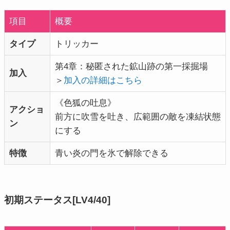
項目
概要
タイプ
トリッカー
第4章：秘匿された鉱山跡の第一採掘場
加入
＞
加入の詳細はこちら
《色狐の吐息》
アクショ
前方に吹雪を吐き、広範囲の敵を凍結状態
ン
にする
特徴
青い炎の門を氷で解除できる
初期ステータス[LV4/40]