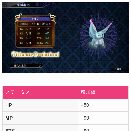
ステータス
増加値
HP
+50
MP
+90
ATK
+90