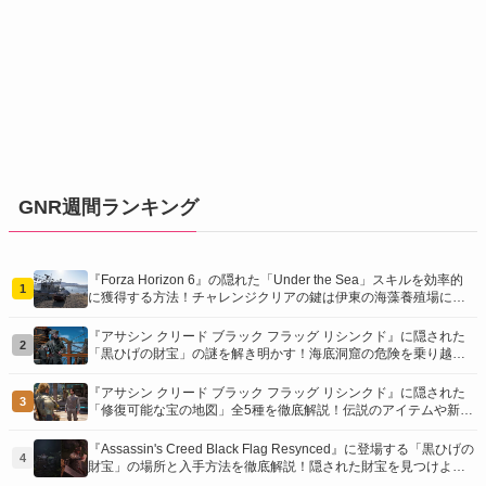
GNR週間ランキング
『Forza Horizon 6』の隠れた「Under the Sea」スキルを効率的
1
に獲得する方法！チャレンジクリアの鍵は伊東の海藻養殖場にあ
り！
『アサシン クリード ブラック フラッグ リシンクド』に隠された
2
「黒ひげの財宝」の謎を解き明かす！海底洞窟の危険を乗り越
え、伝説の報酬を手に入れよう
『アサシン クリード ブラック フラッグ リシンクド』に隠された
3
「修復可能な宝の地図」全5種を徹底解説！伝説のアイテムや新衣
装を手に入れるための「地図の断片」入手方法と修復のコツを紹
介！
『Assassin's Creed Black Flag Resynced』に登場する「黒ひげの
4
財宝」の場所と入手方法を徹底解説！隠された財宝を見つけよ
う！