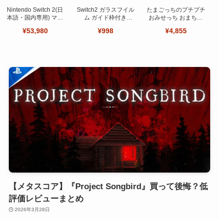
Nintendo Switch 2(日
Switch2 ガラスフイル
たまごっちのプチプチ
本語・国内専用) マリ
ム ガイド枠付き
おみせっち おまちど
オカート ワールド セ
【Seninhi 】【2枚セ
～さま！
¥53,980
¥998
¥4,855
ット
ット 日本旭硝子製-高
品質 】
【メタスコア】『Project Songbird』買って後悔？低
評価レビューまとめ
2026年3月28日