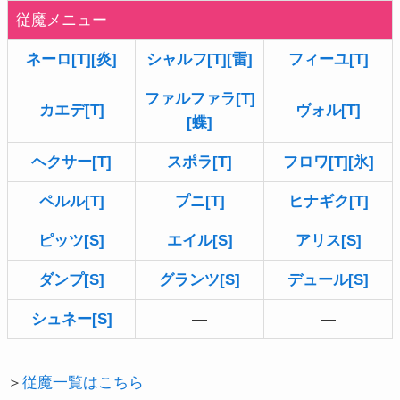
従魔メニュー
ネーロ[T][炎]
シャルフ[T][雷]
フィーユ[T]
ファルファラ[T]
カエデ[T]
ヴォル[T]
[蝶]
ヘクサー[T]
スポラ[T]
フロワ[T][氷]
ペルル[T]
プニ[T]
ヒナギク[T]
ピッツ[S]
エイル[S]
アリス[S]
ダンプ[S]
グランツ[S]
デュール[S]
シュネー[S]
―
―
＞
従魔一覧はこちら