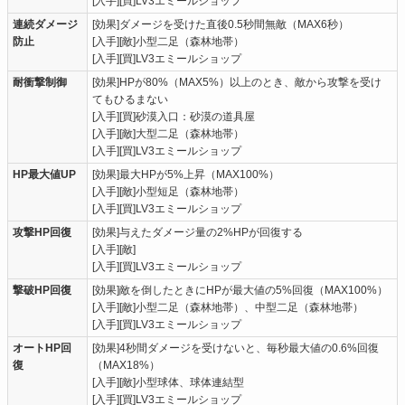
[入手][買]LV3エミールショップ
連続ダメージ
[効果]ダメージを受けた直後0.5秒間無敵（MAX6秒）
防止
[入手][敵]小型二足（森林地帯）
[入手][買]LV3エミールショップ
耐衝撃制御
[効果]HPが80%（MAX5%）以上のとき、敵から攻撃を受け
てもひるまない
[入手][買]砂漠入口：砂漠の道具屋
[入手][敵]大型二足（森林地帯）
[入手][買]LV3エミールショップ
HP最大値UP
[効果]最大HPが5%上昇（MAX100%）
[入手][敵]小型短足（森林地帯）
[入手][買]LV3エミールショップ
攻撃HP回復
[効果]与えたダメージ量の2%HPが回復する
[入手][敵]
[入手][買]LV3エミールショップ
撃破HP回復
[効果]敵を倒したときにHPが最大値の5%回復（MAX100%）
[入手][敵]小型二足（森林地帯）、中型二足（森林地帯）
[入手][買]LV3エミールショップ
オートHP回
[効果]4秒間ダメージを受けないと、毎秒最大値の0.6%回復
復
（MAX18%）
[入手][敵]小型球体、球体連結型
[入手][買]LV3エミールショップ