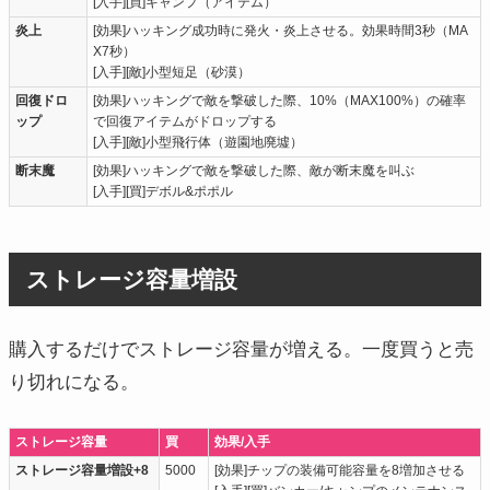
[入手][買]キャンプ（アイテム）
炎上
[効果]ハッキング成功時に発火・炎上させる。効果時間3秒（MA
X7秒）
[入手][敵]小型短足（砂漠）
回復ドロ
[効果]ハッキングで敵を撃破した際、10%（MAX100%）の確率
ップ
で回復アイテムがドロップする
[入手][敵]小型飛行体（遊園地廃墟）
断末魔
[効果]ハッキングで敵を撃破した際、敵が断末魔を叫ぶ
[入手][買]デボル&ポポル
ストレージ容量増設
購入するだけでストレージ容量が増える。一度買うと売
り切れになる。
ストレージ容量
買
効果/入手
ストレージ容量増設+8
5000
[効果]チップの装備可能容量を8増加させる