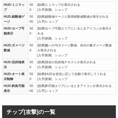
HUD:ミニマッ
50
[効果]ミニマップが表示される
プ
0
[入手]初期、ショップ
HUD:経験値ゲ
50
[効果]経験値ゲージと取得経験値数値が表示される
ージ
00
[入手]ショップ
HUD:セーブ可
50
[効果]セーブ可能エリアにいるときアイコンが表示さ
能表示
0
れる
[入手]初期、ショップ
HUD:ダメージ
50
[効果]敵への与ダメージ数値、自分の被ダメージ数値
数値
0
が表示される
[入手]初期、ショップ
HUD:目的地表
50
[効果]現在の目的地テキストが表示される
示
0
[入手]初期、ショップ
HUD:オート表
50
[効果]HUDを状況に応じて自動で表示してくれる
示制御
0
[入手]初期、ショップ
HUD:釣魚可能
50
[効果]釣可能エリアにいるときアイコンが表示される
表示
00
[入手]ショップ
チップ[攻撃]の一覧