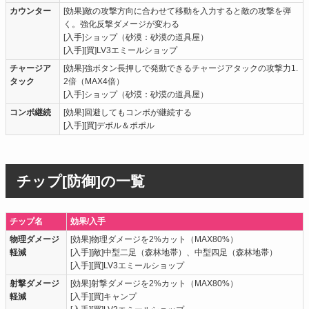
カウンター
[効果]敵の攻撃方向に合わせて移動を入力すると敵の攻撃を弾
く。強化反撃ダメージが変わる
[入手]ショップ（砂漠：砂漠の道具屋）
[入手][買]LV3エミールショップ
チャージア
[効果]強ボタン長押しで発動できるチャージアタックの攻撃力1.
タック
2倍（MAX4倍）
[入手]ショップ（砂漠：砂漠の道具屋）
コンボ継続
[効果]回避してもコンボが継続する
[入手][買]デボル＆ポポル
チップ[防御]の一覧
チップ名
効果/入手
物理ダメージ
[効果]物理ダメージを2%カット（MAX80%）
軽減
[入手][敵]中型二足（森林地帯）、中型四足（森林地帯）
[入手][買]LV3エミールショップ
射撃ダメージ
[効果]射撃ダメージを2%カット（MAX80%）
軽減
[入手][買]キャンプ