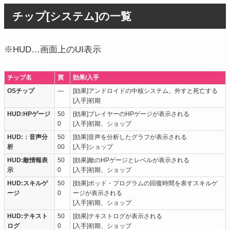
チップ[システム]の一覧
※HUD…画面上のUI表示
チップ名
買
効果/入手
OSチップ
―
[効果]アンドロイドの中核システム。外すと死亡する
[入手]初期
HUD:HPゲージ
50
[効果]プレイヤーのHPゲージが表示される
0
[入手]初期、ショップ
HUD:：音声分
50
[効果]音声を分析したグラフが表示される
析
00
[入手]ショップ
HUD:敵情報表
50
[効果]敵のHPゲージとレベルが表示される
示
0
[入手]初期、ショップ
HUD:スキルゲ
50
[効果]ポッド・プログラムの回復時間を表すスキルゲ
ージ
0
ージが表示される
[入手]初期、ショップ
HUD:テキスト
50
[効果]テキストログが表示される
ログ
0
[入手]初期、ショップ