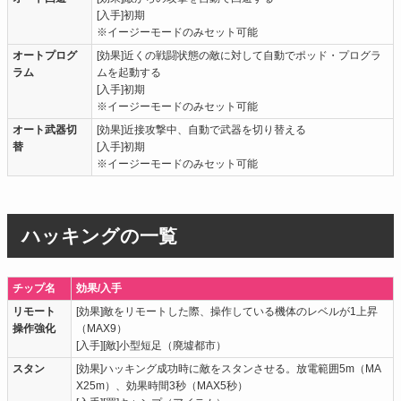
[入手]初期
※イージーモードのみセット可能
オートプログ
[効果]近くの戦闘状態の敵に対して自動でポッド・プログラ
ラム
ムを起動する
[入手]初期
※イージーモードのみセット可能
オート武器切
[効果]近接攻撃中、自動で武器を切り替える
替
[入手]初期
※イージーモードのみセット可能
ハッキングの一覧
チップ名
効果/入手
リモート
[効果]敵をリモートした際、操作している機体のレベルが1上昇
操作強化
（MAX9）
[入手][敵]小型短足（廃墟都市）
スタン
[効果]ハッキング成功時に敵をスタンさせる。放電範囲5m（MA
X25m）、効果時間3秒（MAX5秒）