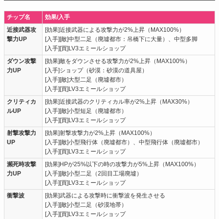
チップ名
効果/入手
近接武器攻
[効果]近接武器による攻撃力が2%上昇（MAX100%）
撃力UP
[入手][敵]中型二足（廃墟都市：吊橋下に大量）、中型多脚
[入手][買]LV3エミールショップ
ダウン攻撃
[効果]敵をダウンさせる攻撃力が2%上昇（MAX100%）
力UP
[入手]ショップ（砂漠：砂漠の道具屋）
[入手][敵]大型二足（廃墟都市）
[入手][買]LV3エミールショップ
クリティカ
[効果]近接武器のクリティカル率が2%上昇（MAX30%）
ルUP
[入手][敵]小型短足（廃墟都市）
[入手][買]LV3エミールショップ
射撃攻撃力
[効果]射撃攻撃力が2%上昇（MAX100%）
UP
[入手][敵]小型飛行体（廃墟都市）、中型飛行体（廃墟都市）
[入手][買]LV3エミールショップ
瀕死時攻撃
[効果]HPが25%以下の時の攻撃力が5%上昇（MAX100%）
力UP
[入手][敵]小型二足（2回目工場廃墟）
[入手][買]LV3エミールショップ
衝撃波
[効果]武器による攻撃時に衝撃波を発生させる
[入手][敵]小型二足（砂漠地帯）
[入手][買]LV3エミールショップ