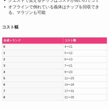
クエストで貰えるチップはコストが高いのでゴミ
オフラインで倒れている義体はチップを回収でき
る。マラソンも可能
コスト幅
合成＋ランク
コスト数
0
4〜11
1
5〜12
2
6〜13
3
7〜21
4
9〜23
5
11〜25
6
14〜28
7
17〜31
8
21〜35