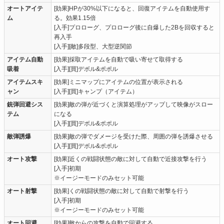
オートアイテ
[効果]HPが30%以下になると、回復アイテムを自動使用す
ム
る。効果1.15倍
[入手]プロローグ、プロローグ後に自爆した2Bを回収すると
再入手
[入手][敵]多段型、大型逆関節
アイテム自動
[効果]採取アイテムを自動で吸い寄せて取得する
吸着
[入手][買]デボル&ポポル
アイテムスキ
[効果]ミニマップにアイテムの位置が表示される
ャン
[入手][買]キャンプ（アイテム）
銃弾回避シス
[効果]敵の弾が近づくと演算処理がアップして映像がスロー
テム
になる
[入手][買]デボル&ポポル
敵弾誘爆
[効果]敵の弾でダメージを受けた際、周囲の弾を誘爆させる
[入手][買]デボル&ポポル
オート攻撃
[効果]近くの戦闘状態の敵に対して自動で近接攻撃を行う
[入手]初期
※イージーモードのみセット可能
オート射撃
[効果]くの戦闘状態の敵に対して自動で射撃を行う
[入手]初期
※イージーモードのみセット可能
オート回避
[効果]敵からの攻撃を自動で回避する