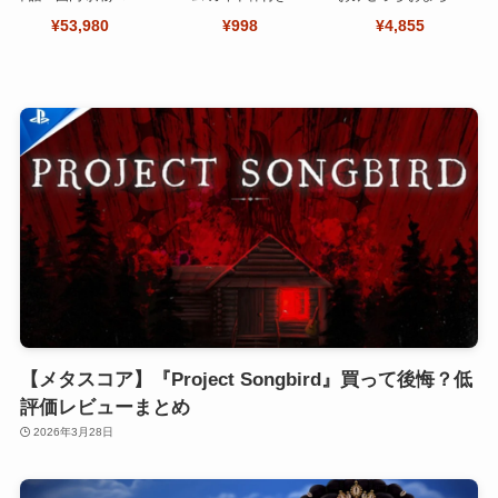
オカート ワールド セ
【Seninhi 】【2枚セ
～さま！
¥53,980
¥998
¥4,855
ット
ット 日本旭硝子製-高
品質 】
【メタスコア】『Project Songbird』買って後悔？低
評価レビューまとめ
2026年3月28日