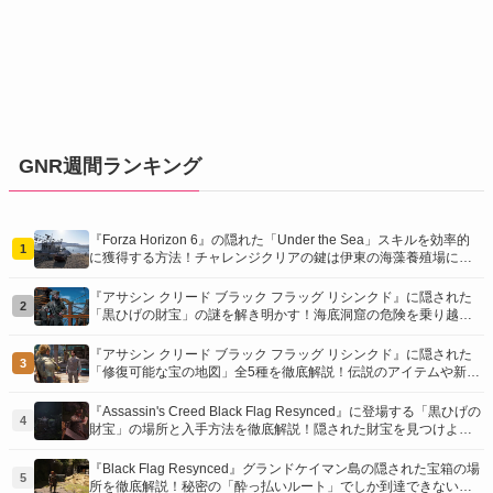
GNR週間ランキング
『Forza Horizon 6』の隠れた「Under the Sea」スキルを効率的
1
に獲得する方法！チャレンジクリアの鍵は伊東の海藻養殖場にあ
り！
『アサシン クリード ブラック フラッグ リシンクド』に隠された
2
「黒ひげの財宝」の謎を解き明かす！海底洞窟の危険を乗り越
え、伝説の報酬を手に入れよう
『アサシン クリード ブラック フラッグ リシンクド』に隠された
3
「修復可能な宝の地図」全5種を徹底解説！伝説のアイテムや新衣
装を手に入れるための「地図の断片」入手方法と修復のコツを紹
介！
『Assassin's Creed Black Flag Resynced』に登場する「黒ひげの
4
財宝」の場所と入手方法を徹底解説！隠された財宝を見つけよ
う！
『Black Flag Resynced』グランドケイマン島の隠された宝箱の場
5
所を徹底解説！秘密の「酔っ払いルート」でしか到達できないお