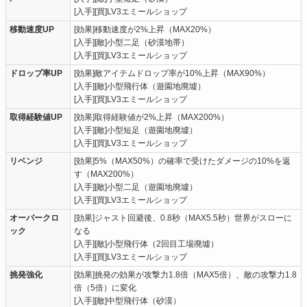
[入手][買]LV3エミールショップ
移動速度UP
[効果]移動速度が2%上昇（MAX20%）
[入手][敵]小型二足（砂漠地帯）
[入手][買]LV3エミールショップ
ドロップ率UP
[効果]敵アイテムドロップ率が10%上昇（MAX90%）
[入手][敵]小型飛行体（遊園地廃墟）
[入手][買]LV3エミールショップ
取得経験値UP
[効果]取得経験値が2%上昇（MAX200%）
[入手][敵]小型短足（遊園地廃墟）
[入手][買]LV3エミールショップ
リベンジ
[効果]5%（MAX50%）の確率で受けたダメージの10%を返
す（MAX200%）
[入手][敵]小型二足（遊園地廃墟）
[入手][買]LV3エミールショップ
オーバークロ
[効果]ジャスト回避後、0.8秒（MAX5.5秒）世界がスローに
ック
なる
[入手][敵]小型飛行体（2回目工場廃墟）
[入手][買]LV3エミールショップ
挑発強化
[効果]挑発の効果が攻撃力1.8倍（MAX5倍）、敵の攻撃力1.8
倍（5倍）に変化
[入手][敵]中型飛行体（砂漠）