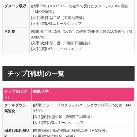
ダメージ吸収
[効果]5%（MAX50%）の確率で受けたダメージの10%回復
（MAX200%）
[入手][敵]中型二足（遊園地廃墟）
[入手][買]LV3エミールショップ
再起動
[効果]死亡時に5%（50%）の確率でHP最大値の10%復活（M
AX80%）
[入手][敵]中型二足（2回目工場廃墟）
[入手][買]LV3エミールショップ
チップ[補助]の一覧
チップ名[コス
効果/入手
ト]
クールダウン
[効果]ポッド・プログラムのクールダウン時間-2%短縮（MA
高速化
X50%）
[入手][敵]小型短足（2回目工場廃墟）
[入手][買]LV3エミールショップ
回避行動距離U
[効果]回避行動の移動距離が1.1倍（MAX3倍）
P
[入手][敵]小型短足（砂漠）