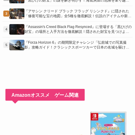
「黒ひげの財宝」の謎を解き明かす！海底洞窟の危険を乗り越
え、伝説の報酬を手に入れよう
『アサシン クリード ブラック フラッグ リシンクド』に隠された
3
「修復可能な宝の地図」全5種を徹底解説！伝説のアイテムや新衣
装を手に入れるための「地図の断片」入手方法と修復のコツを紹
介！
『Assassin's Creed Black Flag Resynced』に登場する「黒ひげの
4
財宝」の場所と入手方法を徹底解説！隠された財宝を見つけよ
う！
『Forza Horizon 6』の期間限定チャレンジ「弘前城での写真撮
5
影」攻略ガイド！クラシックスポーツカーで日本の名城を駆け巡
り、特別な報酬を手に入れよう！
Amazonオススメ ゲーム関連