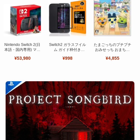
Nintendo Switch 2(日
Switch2 ガラスフイル
たまごっちのプチプチ
本語・国内専用) マリ
ム ガイド枠付き
おみせっち おまちど
オカート ワールド セ
【Seninhi 】【2枚セ
～さま！
¥53,980
¥998
¥4,855
ット
ット 日本旭硝子製-高
品質 】