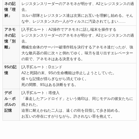
ネの記
レジスタンスリーダーのアネモネが明かす、A2とレジスタンスの過
憶「理
去。
解」
ヨルハ部隊とレジスタンス達は次第にお互いを理解し始める。そん
な中、レジスタンスの一人がウィルスに汚染されてしまい……
アネモ
[入手]Cルート：A2操作でアネモネに話し端末を操作する
ネの記
レジスタンスリーダーのアネモネが明かす、A2とレジスタンスの過
憶「別
去。
離」
機械生命体のサーバー破壊作戦を決行するアネモネ達だったが、強
大な敵兵器の前に次々と倒れてゆく。味方を送り出すエレベーター
の前で、アネモネはある決意をする。
9Sの記
[入手]Cルート：Dエンド
憶
A2と死闘の末、9Sの生命機能は停止しようとしていた。
様々な記憶が揺らぎながら消えてゆく。
死の間際、9Sはある決断をする。
デボ
[入手]Cルート：塔侵入
ル・ポ
「暴走したアンドロイド」という烙印は、同じモデルの彼女たちに
ポルの
残された。
記憶
迫害に耐えかねた二人は、遠くの街を目指して歩き始める。
お互いの存在にすがりながら。許されない罪を抱えて。