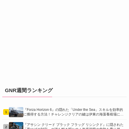
GNR週間ランキング
『Forza Horizon 6』の隠れた「Under the Sea」スキルを効率的
1
に獲得する方法！チャレンジクリアの鍵は伊東の海藻養殖場にあ
り！
『アサシン クリード ブラック フラッグ リシンクド』に隠された
2