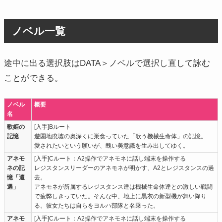
ノベル一覧
途中に出る選択肢はDATA＞ノベルで選択し直して詠む
ことができる。
ノベル
概要
名
歌姫の
[入手]Bルート
記憶
遊園地廃墟の奥深くに巣食っていた「歌う機械生命体」の記憶。
愛されたいという願いが、醜い美意識を生み出してゆく。
アネモ
[入手]Cルート：A2操作でアネモネに話し端末を操作する
ネの記
レジスタンスリーダーのアネモネが明かす、A2とレジスタンスの過
憶「遭
去。
遇」
アネモネが所属するレジスタンス達は機械生命体達との激しい戦闘
で疲弊しきっていた。そんな中、地上に黒衣の新型機が舞い降り
る。彼女たちは自らをヨルハ部隊と名乗った。
アネモ
[入手]Cルート：A2操作でアネモネに話し端末を操作する