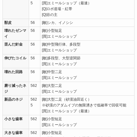
5
[買]エミールショップ（最速）
[Q]ロボ道場・紅帯
[Q]谷の主
獣皮
56
[敵]シカ、イノシシ
壊れたゼンマ
56
[敵]小型短足
イ
[買]エミールショップ
歪んだ針金
56
[敵]中型飛行体、多段型
[買]エミールショップ
伸びたコイル
56
[敵]多段型、大型逆関節
[買]エミールショップ
壊れた回路
56
[敵]中型二足
[買]エミールショップ
磨り減ったネ
562
[敵]大型二足
ジ
[買]エミールショップ
新品のネジ
562
[敵]大型二足（砂漠油田近く）
5
※砂漠のアダムイブの無限湧きで低確率で回収可能
[買]エミールショップ（最速）
小さな歯車
562
[敵]小型短足
[買]エミールショップ
大きな歯車
562
[敵]小型短足