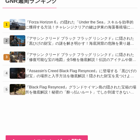
GNR週間ランキング
『Forza Horizon 6』の隠れた「Under the Sea」スキルを効率的
1
に獲得する方法！チャレンジクリアの鍵は伊東の海藻養殖場にあ
り！
『アサシン クリード ブラック フラッグ リシンクド』に隠された
2
「黒ひげの財宝」の謎を解き明かす！海底洞窟の危険を乗り越
え、伝説の報酬を手に入れよう
『アサシン クリード ブラック フラッグ リシンクド』に隠された
3
「修復可能な宝の地図」全5種を徹底解説！伝説のアイテムや新衣
装を手に入れるための「地図の断片」入手方法と修復のコツを紹
介！
『Assassin's Creed Black Flag Resynced』に登場する「黒ひげの
4
財宝」の場所と入手方法を徹底解説！隠された財宝を見つけよ
う！
『Black Flag Resynced』グランドケイマン島の隠された宝箱の場
5
所を徹底解説！秘密の「酔っ払いルート」でしか到達できないお
宝も明らかに