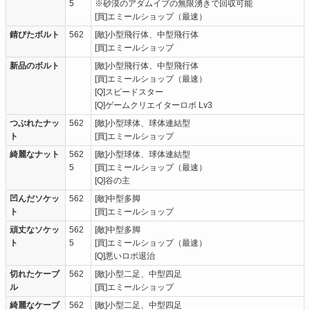
5
※砂漠のアダムイブの無限湧きで回収可能
[買]エミールショップ（最速）
錆びたボルト
562
[敵]小型飛行体、中型飛行体
[買]エミールショップ
新品のボルト
[敵]小型飛行体、中型飛行体
[買]エミールショップ（最速）
[Q]スピードスター
[Q]ゲームクリエイターロボ Lv3
つぶれたナッ
562
[敵]小型球体、球体連結型
ト
[買]エミールショップ
綺麗なナット
562
[敵]小型球体、球体連結型
5
[買]エミールショップ（最速）
[Q]谷の主
凹んだソケッ
562
[敵]中型多脚
ト
[買]エミールショップ
頑丈なソケッ
562
[敵]中型多脚
ト
5
[買]エミールショップ（最速）
[Q]悪いロボ退治
切れたケーブ
562
[敵]小型二足、中型四足
ル
[買]エミールショップ
綺麗なケーブ
562
[敵]小型二足、中型四足