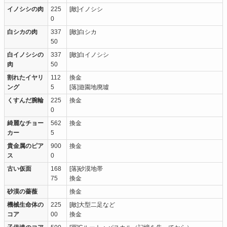
イノシシの肉
225
[敵]イノシシ
0
白シカの肉
337
[敵]白シカ
50
白イノシシの
337
[敵]白イノシシ
肉
50
割れたイヤリ
112
換金
ング
5
[落]遊園地廃墟
くすんだ腕輪
225
換金
0
綺麗なチョー
562
換金
カー
5
貴金属のピア
900
換金
ス
0
古い仮面
168
[落]砂漠地帯
75
換金
砂漠の薔薇
換金
機械生命体の
225
[敵]大型二足など
コア
00
換金