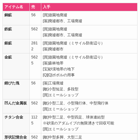
アイテム名
売
入手
銅鉱
56
[買]遊園地廃墟
[落]廃墟都市、工場廃墟
鉄鉱
562
[買]遊園地廃墟
[落]廃墟都市、工場廃墟
銀鉱
281
[買]遊園地廃墟（ミサイル防衛辺り）
2
[落]廃墟都市
金鉱
562
[買]遊園地廃墟（ミサイル防衛辺り）
5
[落]森林地帯
[宝]砂漠地帯の地下
[Q][Q]ポポルの用事
錆びた塊
56
[落]工場廃墟
[敵]小型短足、多段型
[買]エミールショップ
凹んだ金属板
562
[敵]小型二足、小型飛行体、中型飛行体
[買]エミールショップ
チタン合金
112
[敵]中型二足、中型四足、球体連結型
5
※砂漠のアダムイブの無限湧きで回収可能
[買]エミールショップ
形状記憶合金
562
[敵]中型多脚、大型二足