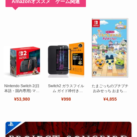
Amazonオススメ ゲーム関連
Nintendo Switch 2(日
Switch2 ガラスフイル
たまごっちのプチプチ
本語・国内専用) マリ
ム ガイド枠付き
おみせっち おまちど
オカート ワールド セ
【Seninhi 】【2枚セ
～さま！
¥53,980
¥998
¥4,855
ット
ット 日本旭硝子製-高
品質 】