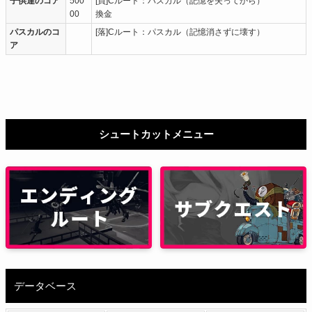
子供達のコア
500
[買]Cルート：パスカル（記憶を失ってから）
00
換金
パスカルのコ
[落]Cルート：パスカル（記憶消さずに壊す）
ア
シュートカットメニュー
データベース