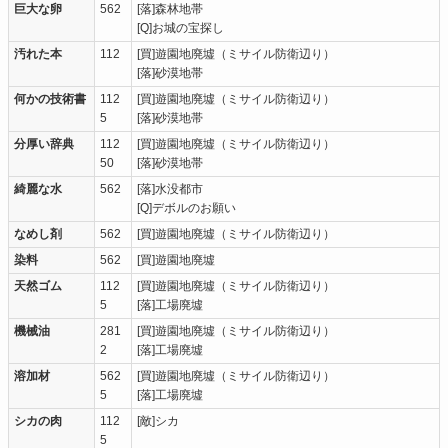
巨大な卵
562
[落]森林地帯
[Q]お城の宝探し
汚れた本
112
[買]遊園地廃墟（ミサイル防衛辺り）
[落]砂漠地帯
何かの技術書
112
[買]遊園地廃墟（ミサイル防衛辺り）
5
[落]砂漠地帯
分厚い辞典
112
[買]遊園地廃墟（ミサイル防衛辺り）
50
[落]砂漠地帯
綺麗な水
562
[落]水没都市
[Q]デボルのお願い
なめし剤
562
[買]遊園地廃墟（ミサイル防衛辺り）
染料
562
[買]遊園地廃墟
天然ゴム
112
[買]遊園地廃墟（ミサイル防衛辺り）
5
[落]工場廃墟
機械油
281
[買]遊園地廃墟（ミサイル防衛辺り）
2
[落]工場廃墟
溶加材
562
[買]遊園地廃墟（ミサイル防衛辺り）
5
[落]工場廃墟
シカの肉
112
[敵]シカ
5