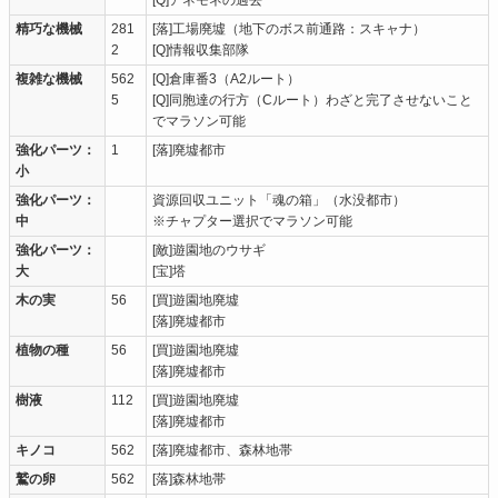
精巧な機械
281
[落]工場廃墟（地下のボス前通路：スキャナ）
2
[Q]情報収集部隊
複雑な機械
562
[Q]倉庫番3（A2ルート）
5
[Q]同胞達の行方（Cルート）わざと完了させないこと
でマラソン可能
強化パーツ：
1
[落]廃墟都市
小
強化パーツ：
資源回収ユニット「魂の箱」（水没都市）
中
※チャプター選択でマラソン可能
強化パーツ：
[敵]遊園地のウサギ
大
[宝]塔
木の実
56
[買]遊園地廃墟
[落]廃墟都市
植物の種
56
[買]遊園地廃墟
[落]廃墟都市
樹液
112
[買]遊園地廃墟
[落]廃墟都市
キノコ
562
[落]廃墟都市、森林地帯
鷲の卵
562
[落]森林地帯