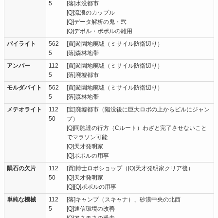
5
[落]水没都市
[Q]流浪のカップル
[Q]データ解析の鬼・弐
[Q]デボル・ポポルの雑用
パイライト
562
[買]遊園地廃墟（ミサイル防衛辺り）
5
[落]森林地帯
アンバー
112
[買]遊園地廃墟（ミサイル防衛辺り）
5
[落]廃墟都市
モルダバイト
562
[買]遊園地廃墟（ミサイル防衛辺り）
5
[落]森林地帯
メテオライト
112
[宝]廃墟都市（陥没後に巨大ロボの上からビルにジャン
50
プ）
[Q]同胞達の行方（Cルート）わざと完了させないこと
でマラソン可能
[Q]天才発明家
[Q]ポポルの用事
隕石の欠片
112
[買]博士ロボショップ（[Q]天才発明家クリア後）
50
[Q]天才発明家
[Q][Q]ポポルの用事
単純な機械
112
[落]キャンプ（スキャナ）、砂漠中央の北西
5
[Q]通信環境の改善
[Q]アネモネの過去