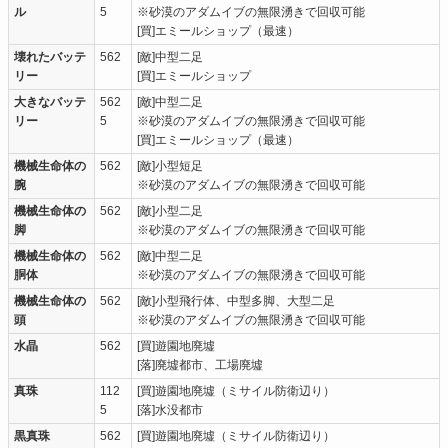
ル
5
※砂漠のアダムイブの無限湧きで回収可能
[買]エミールショップ（最速）
壊れたバッテ
562
[敵]中型二足
リー
[買]エミールショップ
大きなバッテ
562
[敵]中型二足
リー
5
※砂漠のアダムイブの無限湧きで回収可能
[買]エミールショップ（最速）
機械生命体の
562
[敵]小型短足
腕
※砂漠のアダムイブの無限湧きで回収可能
機械生命体の
562
[敵]小型二足
脚
※砂漠のアダムイブの無限湧きで回収可能
機械生命体の
562
[敵]中型二足
胴体
※砂漠のアダムイブの無限湧きで回収可能
機械生命体の
562
[敵]小型飛行体、中型多脚、大型二足
頭
※砂漠のアダムイブの無限湧きで回収可能
水晶
562
[買]遊園地廃墟
[落]廃墟都市、工場廃墟
真珠
112
[買]遊園地廃墟（ミサイル防衛辺り）
5
[落]水没都市
黒真珠
562
[買]遊園地廃墟（ミサイル防衛辺り）