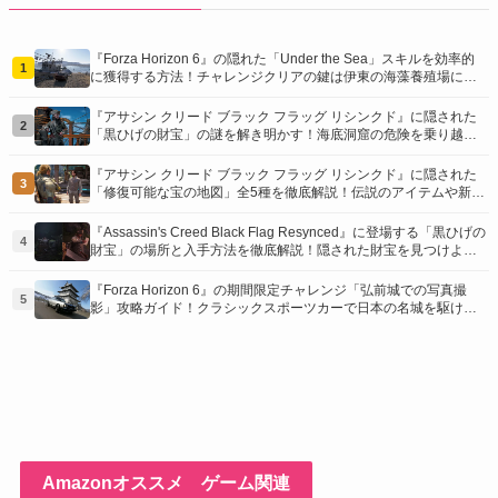
『Forza Horizon 6』の隠れた「Under the Sea」スキルを効率的
1
に獲得する方法！チャレンジクリアの鍵は伊東の海藻養殖場にあ
り！
『アサシン クリード ブラック フラッグ リシンクド』に隠された
2
「黒ひげの財宝」の謎を解き明かす！海底洞窟の危険を乗り越
え、伝説の報酬を手に入れよう
『アサシン クリード ブラック フラッグ リシンクド』に隠された
3
「修復可能な宝の地図」全5種を徹底解説！伝説のアイテムや新衣
装を手に入れるための「地図の断片」入手方法と修復のコツを紹
介！
『Assassin's Creed Black Flag Resynced』に登場する「黒ひげの
4
財宝」の場所と入手方法を徹底解説！隠された財宝を見つけよ
う！
『Forza Horizon 6』の期間限定チャレンジ「弘前城での写真撮
5
影」攻略ガイド！クラシックスポーツカーで日本の名城を駆け巡
り、特別な報酬を手に入れよう！
Amazonオススメ ゲーム関連