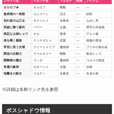
シャドウ名
ペルソナ名
アルカナ
性格
アイテム
オルロフ★
オルロフ
剛毅
―
―
無表情の一角獣
ユニコーン
法王
―
砂鉄
別れ坂の山乙女
キクリヒメ
女教皇
―
なめし革
死線に舞う新兵
パワー
正義
―
厚手の羊皮紙
残忍なる雄ヒョウ
オセ
愚者
―
アルミ板
身を嘆く櫛娘
クシナダヒメ
恋愛
―
植物の香油
常世に笑う女傑
クイーンメイブ
魔術師
―
ブリキの留め金
葬送の女騎士
ヴァルキリー
剛毅
―
集光レンズ
闇舞踏の魔女
ランダ
魔術師
―
コルクの樹皮
奇運の象神
ガネーシャ
太陽
―
水銀
地響きの影女
スカディ
女教皇
―
生糸の束
※詳細は名称リンク先を参照
ボスシャドウ情報