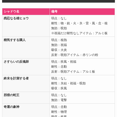
シャドウ名
備考
残忍なる雄ヒョウ
弱点：なし
耐性：物・銃・火・氷・雷・風・念・核
無効：呪怨
※祝福だけ耐性なしアイテム：アルミ板
精気すする隣人
弱点：核熱
無効：祝福
吸収：火炎
反射：呪怨アイテム：赤リンの粉
さすらいの反魂師
弱点：疾風・祝福
耐性：念動
反射：呪怨アイテム：アルミ板
終末を計測する者
弱点：なし
耐性：氷結・祝福・呪怨
吸収：疾風
邪猾の蛇王
弱点：なし
無効：電撃
奇運の象神
弱点：念動
耐性：物理
吸収：疾風