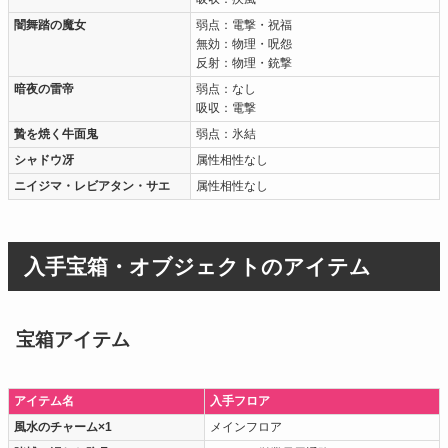
闇舞踏の魔女
弱点：電撃・祝福
無効：物理・呪怨
反射：物理・銃撃
暗夜の雷帝
弱点：なし
吸収：電撃
贄を焼く牛面鬼
弱点：氷結
シャドウ冴
属性相性なし
ニイジマ・レビアタン・サエ
属性相性なし
入手宝箱・オブジェクトのアイテム
宝箱アイテム
アイテム名
入手フロア
風水のチャーム×1
メインフロア