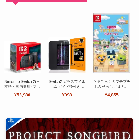
Nintendo Switch 2(日
Switch2 ガラスフイル
たまごっちのプチプチ
本語・国内専用) マリ
ム ガイド枠付き
おみせっち おまちど
オカート ワールド セ
【Seninhi 】【2枚セ
～さま！
¥53,980
¥998
¥4,855
ット
ット 日本旭硝子製-高
品質 】