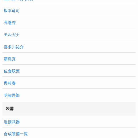
坂本竜司
高巻杏
モルガナ
喜多川祐介
新島真
佐倉双葉
奥村春
明智吾郎
装備
近接武器
合成装備一覧