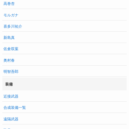
高巻杏
モルガナ
喜多川祐介
新島真
佐倉双葉
奥村春
明智吾郎
装備
近接武器
合成装備一覧
遠隔武器