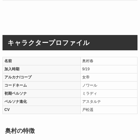
キャラクタープロファイル
名前
奥村春
加入時期
9/19
アルカナ/コープ
女帝
コードネーム
ノワール
初期ペルソナ
ミラディ
ペルソナ進化
アスタルテ
CV
戸松遥
奥村の特徴