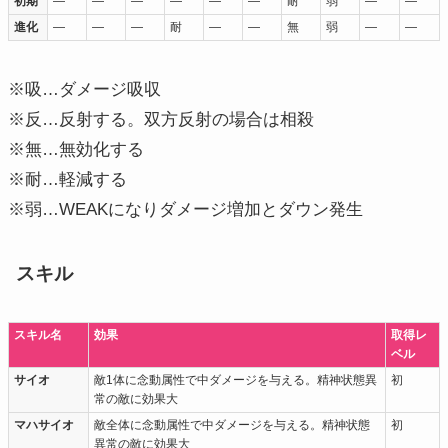
初期
―
―
―
―
―
―
耐
弱
―
―
進化
―
―
―
耐
―
―
無
弱
―
―
※吸…ダメージ吸収
※反…反射する。双方反射の場合は相殺
※無…無効化する
※耐…軽減する
※弱…WEAKになりダメージ増加とダウン発生
スキル
スキル名
効果
取得レ
ベル
サイオ
敵1体に念動属性で中ダメージを与える。精神状態異
初
常の敵に効果大
マハサイオ
敵全体に念動属性で中ダメージを与える。精神状態
初
異常の敵に効果大