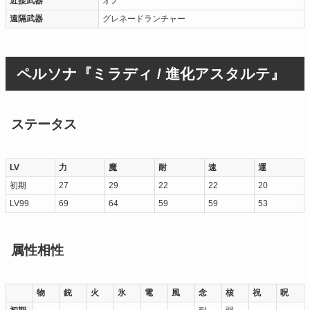
近接武器
オノ
遠隔武器
グレネードランチャー
ペルソナ『ミラディ / 進化アスタルテ』
ステータス
LV
力
魔
耐
速
運
初期
27
29
22
22
20
LV99
69
64
59
59
53
属性相性
物
銃
火
氷
電
風
念
核
祝
呪