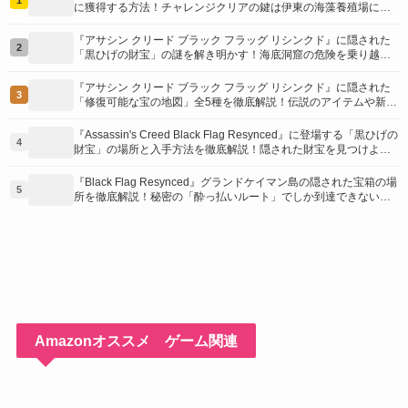
に獲得する方法！チャレンジクリアの鍵は伊東の海藻養殖場にあ
り！
『アサシン クリード ブラック フラッグ リシンクド』に隠された
2
「黒ひげの財宝」の謎を解き明かす！海底洞窟の危険を乗り越
え、伝説の報酬を手に入れよう
『アサシン クリード ブラック フラッグ リシンクド』に隠された
3
「修復可能な宝の地図」全5種を徹底解説！伝説のアイテムや新衣
装を手に入れるための「地図の断片」入手方法と修復のコツを紹
介！
『Assassin's Creed Black Flag Resynced』に登場する「黒ひげの
4
財宝」の場所と入手方法を徹底解説！隠された財宝を見つけよ
う！
『Black Flag Resynced』グランドケイマン島の隠された宝箱の場
5
所を徹底解説！秘密の「酔っ払いルート」でしか到達できないお
宝も明らかに
Amazonオススメ ゲーム関連