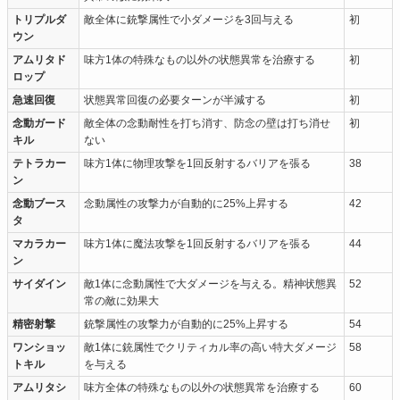
トリプルダ
敵全体に銃撃属性で小ダメージを3回与える
初
ウン
アムリタド
味方1体の特殊なもの以外の状態異常を治療する
初
ロップ
急速回復
状態異常回復の必要ターンが半減する
初
念動ガード
敵全体の念動耐性を打ち消す、防念の壁は打ち消せ
初
キル
ない
テトラカー
味方1体に物理攻撃を1回反射するバリアを張る
38
ン
念動ブース
念動属性の攻撃力が自動的に25%上昇する
42
タ
マカラカー
味方1体に魔法攻撃を1回反射するバリアを張る
44
ン
サイダイン
敵1体に念動属性で大ダメージを与える。精神状態異
52
常の敵に効果大
精密射撃
銃撃属性の攻撃力が自動的に25%上昇する
54
ワンショッ
敵1体に銃属性でクリティカル率の高い特大ダメージ
58
トキル
を与える
アムリタシ
味方全体の特殊なもの以外の状態異常を治療する
60