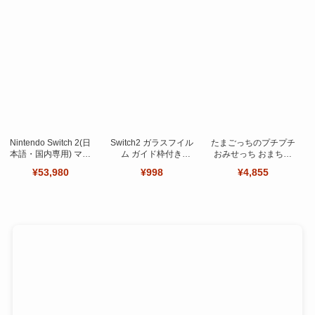
Nintendo Switch 2(日
Switch2 ガラスフイル
たまごっちのプチプチ
本語・国内専用) マリ
ム ガイド枠付き
おみせっち おまちど
オカート ワールド セ
【Seninhi 】【2枚セ
～さま！
¥53,980
¥998
¥4,855
ット
ット 日本旭硝子製-高
品質 】