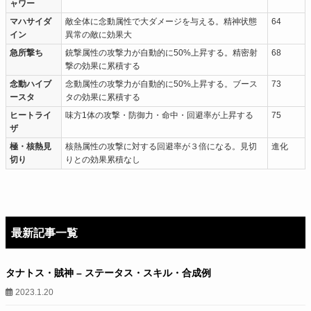
ャワー
マハサイダ
敵全体に念動属性で大ダメージを与える。精神状態
64
イン
異常の敵に効果大
急所撃ち
銃撃属性の攻撃力が自動的に50%上昇する。精密射
68
撃の効果に累積する
念動ハイブ
念動属性の攻撃力が自動的に50%上昇する。ブース
73
ースタ
タの効果に累積する
ヒートライ
味方1体の攻撃・防御力・命中・回避率が上昇する
75
ザ
極・核熱見
核熱属性の攻撃に対する回避率が３倍になる。見切
進化
切り
りとの効果累積なし
最新記事一覧
タナトス・賊神 – ステータス・スキル・合成例
2023.1.20