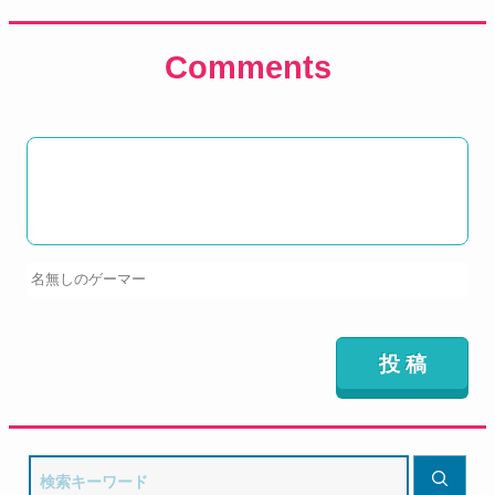
Comments