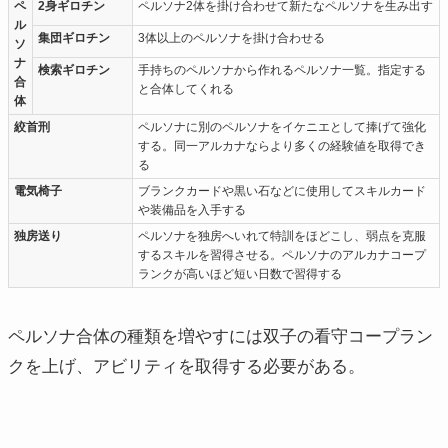
ペ
2身ギロチン
ペルソナ2体を掛け合わせて新たなペルソナを生み出す
ル
集団ギロチン
3体以上のペルソナを掛け合わせる
ソ
ナ
検索ギロチン
手持ちのペルソナから作れるペルソナ一覧。指定する
合
と合体してくれる
体
絞首刑
ペルソナに別のペルソナをイケニエとして捧げて強化
する。同一アルカナならより多くの経験値を取得でき
る
電気椅子
ブランクカードや黒い石などに使用してスキルカード
や装備品を入手する
独房送り
ペルソナを独房へいれて特訓をほどこし、弱点を克服
するスキルを習得させる。ペルソナのアルカナコープ
ランクが高いほど短い日数で習得する
ペルソナ合体の種類を増やすには双子の看守コープラン
クを上げ、アビリティを取得する必要がある。