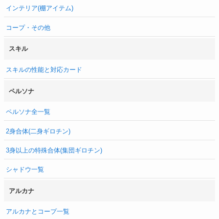
インテリア(棚アイテム)
コープ・その他
スキル
スキルの性能と対応カード
ペルソナ
ペルソナ全一覧
2身合体(二身ギロチン)
3身以上の特殊合体(集団ギロチン)
シャドウ一覧
アルカナ
アルカナとコープ一覧