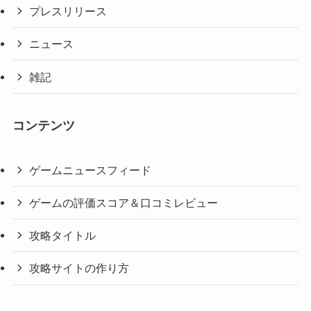
プレスリリース
ニュース
雑記
コンテンツ
ゲームニュースフィード
ゲームの評価スコア＆口コミレビュー
攻略タイトル
攻略サイトの作り方