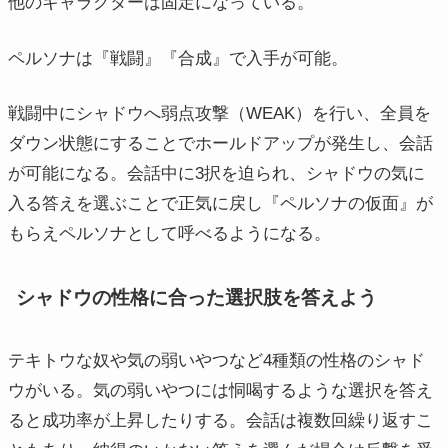
他のキャラクターは固定になっている。
ペルソナは『戦闘』『合成』で入手が可能。
戦闘中にシャドウへ弱点攻撃（WEAK）を行い、全員を
ダウン状態にすることでホールドアップが発生し、会話
が可能になる。会話中に3択を迫られ、シャドウの気に
入る答えを選ぶことで正気に戻し『ペルソナの仮面』が
もらえペルソナとして呼べるようになる。
シャドウの性格に合った選択肢を答えよう
テキトウな奴や気の弱いやつなど4種類の性格のシャド
ウがいる。気の弱いやつには恫喝するような選択を答え
ると成功率が上昇したりする。会話は複数回繰り返すこ