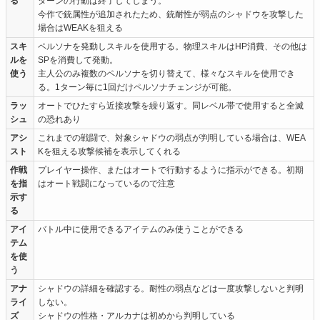
る
ターンの行動は終了してしまう。
今作で銃属性が追加されたため、銃耐性が弱点のシャドウを攻撃した
場合はWEAKを狙える
スキ
ペルソナを発動しスキルを使用する。物理スキルはHP消費、その他は
ルを
SPを消費して発動。
使う
主人公のみ複数のペルソナを切り替えて、様々なスキルを使用でき
る。1ターン毎に1回だけペルソナチェンジが可能。
ラッ
オートでひたすら近接攻撃を繰り返す。同レベル帯で使用すると全滅
シュ
の恐れあり
アシ
これまでの戦闘で、対象シャドウの弱点が判明している場合は、WEA
スト
Kを狙える攻撃候補を表示してくれる
作戦
プレイヤー操作、またはオートで行動するように指示ができる。初期
を指
はオート戦闘になっているので注意
示す
る
アイ
バトル中に使用できるアイテムのみ使うことができる
テム
を使
う
アナ
シャドウの詳細を確認する。耐性の弱点などは一度攻撃しないと判明
ライ
しない。
ズ
シャドウの性格・アルカナは初めから判明している