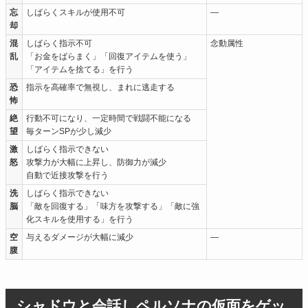
忘
しばらくスキルが使用不可
―
却
混
しばらく指示不可
念動属性
乱
「お金をばらまく」「回復アイテムを使う」
「アイテムを捨てる」を行う
恐
指示を高確率で無視し、まれに逃走する
怖
絶
行動不可になり、一定時間で戦闘不能になる
望
毎ターンSPが少し減少
激
しばらく指示できない
怒
攻撃力が大幅に上昇し、防御力が減少
自動で近接攻撃を行う
洗
しばらく指示できない
脳
「敵を回復する」「味方を攻撃する」「敵に強
化スキルを使用する」を行う
空
与えるダメージが大幅に減少
―
腹
シャドウと会話しペルソナの仮面をゲッ