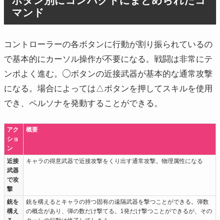
ボタン別にコンパクトにまとめられたコ
マンド
コントローラーの各ボタンに行動が割り振られているの
で基本的にカーソル操作が不要になる。戦闘は非常にテ
ンポよく進む。◯ボタンの近接武器が基本的な通常攻撃
になる。場合によっては△ボタンを押してスキルを使用
でき、ペルソナを発動することができる。
アク
概要
ショ
ン
近接
キャラの得意武器で近接攻撃をくり出す通常攻撃。物理属性になる
武器
で攻
撃
銃を
銃を構えるとキャラの持つ固有の遠隔武器を撃つことができる。弾数
構え
の概念があり、弾の数だけ撃てる。1発だけ撃つことができるが、その