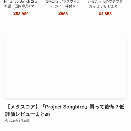
Nintendo Switch 2(日
Switch2 ガラスフイル
たまごっちのプチプチ
本語・国内専用) マリ
ム ガイド枠付き
おみせっち おまちど
オカート ワールド セ
【Seninhi 】【2枚セ
～さま！
¥53,980
¥998
¥4,855
ット
ット 日本旭硝子製-高
品質 】
【メタスコア】『Project Songbird』買って後悔？低
評価レビューまとめ
2026年3月28日