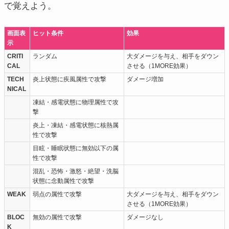
で覚えよう。
画面表
ヒット条件
効果
示
CRITI
ランダム
大ダメージを与え、相手をダウン
CAL
させる（1MORE効果）
TECH
炎上状態に疾風属性で攻撃
ダメージ増加
NICAL
凍結・感電状態に物理属性で攻
撃
炎上・凍結・感電状態に核熱属
性で攻撃
目眩・睡眠状態に無効以下の属
性で攻撃
混乱・恐怖・激怒・絶望・洗脳
状態に念動属性で攻撃
WEAK
弱点の属性で攻撃
大ダメージを与え、相手をダウン
させる（1MORE効果）
BLOC
無効の属性で攻撃
ダメージなし
K