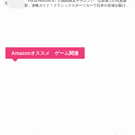
『Forza Horizon 6』の期間限定チャレンジ「弘前城での写真撮
5
影」攻略ガイド！クラシックスポーツカーで日本の名城を駆け巡
り、特別な報酬を手に入れよう！
Amazonオススメ ゲーム関連