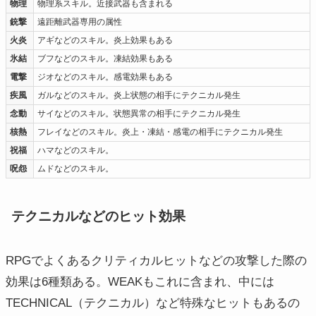
物理
物理系スキル。近接武器も含まれる
銃撃
遠距離武器専用の属性
火炎
アギなどのスキル。炎上効果もある
氷結
ブフなどのスキル。凍結効果もある
電撃
ジオなどのスキル。感電効果もある
疾風
ガルなどのスキル。炎上状態の相手にテクニカル発生
念動
サイなどのスキル。状態異常の相手にテクニカル発生
核熱
フレイなどのスキル。炎上・凍結・感電の相手にテクニカル発生
祝福
ハマなどのスキル。
呪怨
ムドなどのスキル。
テクニカルなどのヒット効果
RPGでよくあるクリティカルヒットなどの攻撃した際の
効果は6種類ある。WEAKもこれに含まれ、中には
TECHNICAL（テクニカル）など特殊なヒットもあるの