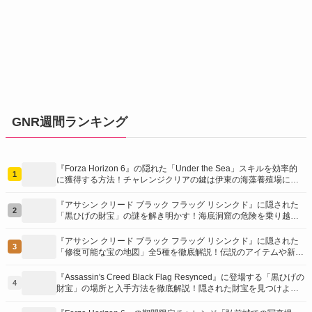
GNR週間ランキング
『Forza Horizon 6』の隠れた「Under the Sea」スキルを効率的
1
に獲得する方法！チャレンジクリアの鍵は伊東の海藻養殖場にあ
り！
『アサシン クリード ブラック フラッグ リシンクド』に隠された
2
「黒ひげの財宝」の謎を解き明かす！海底洞窟の危険を乗り越
え、伝説の報酬を手に入れよう
『アサシン クリード ブラック フラッグ リシンクド』に隠された
3
「修復可能な宝の地図」全5種を徹底解説！伝説のアイテムや新衣
装を手に入れるための「地図の断片」入手方法と修復のコツを紹
介！
『Assassin's Creed Black Flag Resynced』に登場する「黒ひげの
4
財宝」の場所と入手方法を徹底解説！隠された財宝を見つけよ
う！