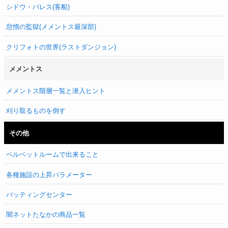
シドウ・パレス(客船)
怠惰の監獄(メメントス最深部)
クリフォトの世界(ラストダンジョン)
メメントス
メメントス階層一覧と潜入ヒント
刈り取るものを倒す
その他
ベルベットルームで出来ること
各種施設の上昇パラメーター
バッティングセンター
闇ネットたなかの商品一覧