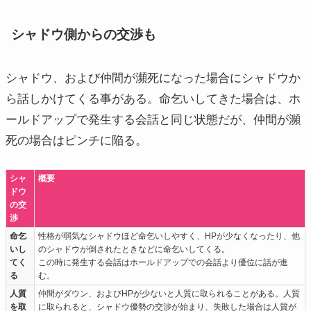
シャドウ側からの交渉も
シャドウ、および仲間が瀕死になった場合にシャドウか
ら話しかけてくる事がある。命乞いしてきた場合は、ホ
ールドアップで発生する会話と同じ状態だが、仲間が瀕
死の場合はピンチに陥る。
シャ
概要
ドウ
の交
渉
命乞
性格が弱気なシャドウほど命乞いしやすく、HPが少なくなったり、他
いし
のシャドウが倒されたときなどに命乞いしてくる。
てく
この時に発生する会話はホールドアップでの会話より優位に話が進
る
む。
人質
仲間がダウン、およびHPが少ないと人質に取られることがある。人質
を取
に取られると、シャドウ優勢の交渉が始まり、失敗した場合は人質が