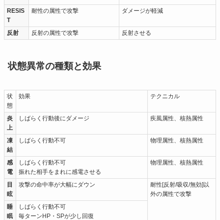
RESIS
耐性の属性で攻撃
ダメージが軽減
T
反射
反射の属性で攻撃
反射させる
状態異常の種類と効果
状
効果
テクニカル
態
炎
しばらく行動後にダメージ
疾風属性、核熱属性
上
凍
しばらく行動不可
物理属性、核熱属性
結
感
しばらく行動不可
物理属性、核熱属性
電
振れた相手をまれに感電させる
目
攻撃の命中率が大幅にダウン
耐性[反射/吸収/無効]以
眩
外の属性で攻撃
睡
しばらく行動不可
眠
毎ターンHP・SPが少し回復