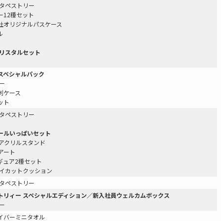
2タペストリー
ー12種セット
社オリジナルパスケース
ル
クリスタルセット
スペシャルパック
ー
刺ケース
ット
2タペストリー
ールいっぱいセット
5アクリルスタンド
アート
ギュア2種セット
ダイカットクッション
2タペストリー
トリィー スペシャルエディション／新入社員ウェルカムボックス
ー
イバーミニタオル