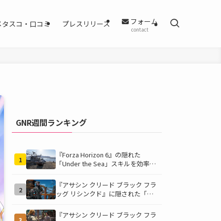
フォーム
メタスコ・口コミ
プレスリリース
contact
GNR週間ランキング
『Forza Horizon 6』の隠れた
1
「Under the Sea」スキルを効率的
に獲得する方法！チャレンジクリア
の鍵は伊東の海藻養殖場にあり！
『アサシン クリード ブラック フラ
2
ッグ リシンクド』に隠された「黒
ひげの財宝」の謎を解き明かす！海
底洞窟の危険を乗り越え、伝説の報
『アサシン クリード ブラック フラ
3
酬を手に入れよう