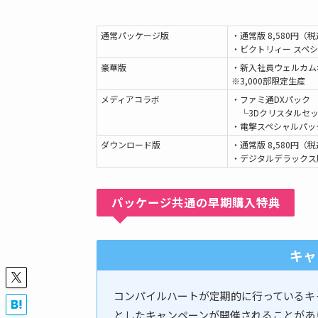
通常パッケージ版
・通常版 8,580円（
・ビクトリィー スペシ
豪華版
・新入社員ウェルカムボ
※3,000部限定生産
メディアコラボ
・ファミ通DXパック
└3Dクリスタルセ
・電撃スペシャルパッ
ダウンロード版
・通常版 8,580円（
・デジタルデラックス版
パッケージ共通の早期購入特典
キャ
コンパイルハートが定期的に行っているキ
としたキャンペーンが開催されることがあ