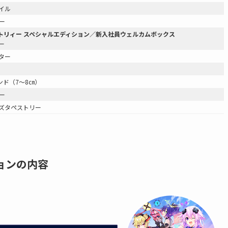
イル
ー
トリィー スペシャルエディション／新入社員ウェルカムボックス
ー
ター
ンド（7～8㎝）
ー
イズタペストリー
ョンの内容