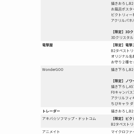
描きおろしB
お風呂ポスタ
ビクトリィー
アクリルパネ
【限定】3D
3Dクリスタル
電撃屋
【限定】電撃
B2タペストリ
オリジナル名
お守り２種セ
WonderGOO
描き下ろしB
【限定】ノワ
描き下ろしA
F0キャンバス
アクリルフィ
ちびキャラ 
トレーダー
描きおろしB
アキバ☆ソフマップ・ドットコム
【限定】ビク
B2タペストリ
アニメイト
マイクロファ