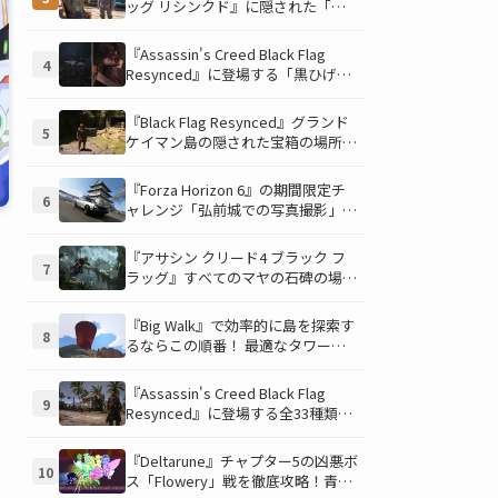
ッグ リシンクド』に隠された「修
復可能な宝の地図」全5種を徹底解
説！伝説のアイテムや新衣装を手に
『Assassin's Creed Black Flag
4
入れるための「地図の断片」入手方
Resynced』に登場する「黒ひげの
法と修復のコツを紹介！
財宝」の場所と入手方法を徹底解
説！隠された財宝を見つけよう！
『Black Flag Resynced』グランド
5
ケイマン島の隠された宝箱の場所を
徹底解説！秘密の「酔っ払いルー
ト」でしか到達できないお宝も明ら
『Forza Horizon 6』の期間限定チ
6
かに
ャレンジ「弘前城での写真撮影」攻
略ガイド！クラシックスポーツカー
で日本の名城を駆け巡り、特別な報
ま
『アサシン クリード4 ブラック フ
7
酬を手に入れよう！
ラッグ』すべてのマヤの石碑の場所
と座標が公開！銃弾を弾く特殊なマ
ヤの衣装を入手して海賊ライフを有
『Big Walk』で効率的に島を探索す
8
利に進めよう！
るならこの順番！ 最適なタワー攻
略順序と各タワーで解放される機能
について解説
『Assassin's Creed Black Flag
9
Resynced』に登場する全33種類の
衣装が公開！海賊とアサシンのスタ
イルを自由にカスタマイズ！
『Deltarune』チャプター5の凶悪ボ
10
ス「Flowery」戦を徹底攻略！青い