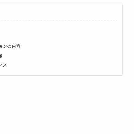
ョンの内容
容
クス