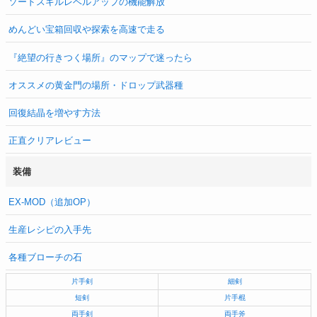
ソードスキルレベルアップの機能解放
めんどい宝箱回収や探索を高速で走る
『絶望の行きつく場所』のマップで迷ったら
オススメの黄金門の場所・ドロップ武器種
回復結晶を増やす方法
正直クリアレビュー
装備
EX-MOD（追加OP）
生産レシピの入手先
各種ブローチの石
片手剣
細剣
短剣
片手棍
両手剣
両手斧