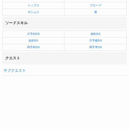
トップス
グローブ
ボトムス
盾
ソードスキル
片手剣SS
細剣SS
短剣SS
片手棍SS
両手剣SS
両手斧SS
クエスト
サブクエスト