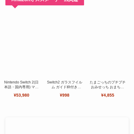
Nintendo Switch 2(日
Switch2 ガラスフイル
たまごっちのプチプチ
本語・国内専用) マリ
ム ガイド枠付き
おみせっち おまちど
オカート ワールド セ
【Seninhi 】【2枚セ
～さま！
¥53,980
¥998
¥4,855
ット
ット 日本旭硝子製-高
品質 】