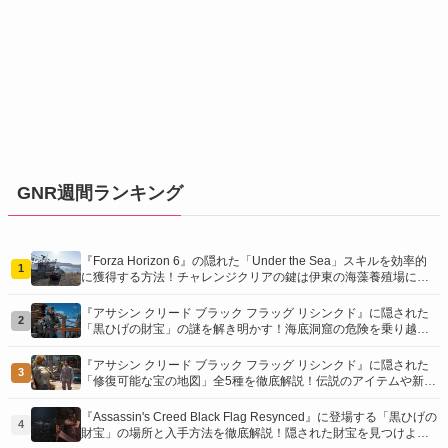
GNR週間ランキング
『Forza Horizon 6』の隠れた「Under the Sea」スキルを効率的
1
に獲得する方法！チャレンジクリアの鍵は伊東の海藻養殖場にあ
り！
『アサシン クリード ブラック フラッグ リシンクド』に隠された
2
「黒ひげの財宝」の謎を解き明かす！海底洞窟の危険を乗り越
え、伝説の報酬を手に入れよう
『アサシン クリード ブラック フラッグ リシンクド』に隠された
3
「修復可能な宝の地図」全5種を徹底解説！伝説のアイテムや新衣
装を手に入れるための「地図の断片」入手方法と修復のコツを紹
介！
『Assassin's Creed Black Flag Resynced』に登場する「黒ひげの
4
財宝」の場所と入手方法を徹底解説！隠された財宝を見つけよ