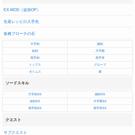
EX-MOD（追加OP）
生産レシピの入手先
各種ブローチの石
片手剣
細剣
短剣
片手棍
両手剣
両手斧
トップス
グローブ
ボトムス
盾
ソードスキル
片手剣SS
細剣SS
短剣SS
片手棍SS
両手剣SS
両手斧SS
クエスト
サブクエスト