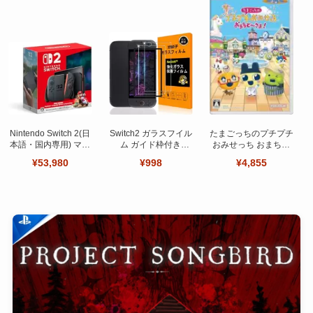
Nintendo Switch 2(日
Switch2 ガラスフイル
たまごっちのプチプチ
本語・国内専用) マリ
ム ガイド枠付き
おみせっち おまちど
オカート ワールド セ
【Seninhi 】【2枚セ
～さま！
¥53,980
¥998
¥4,855
ット
ット 日本旭硝子製-高
品質 】