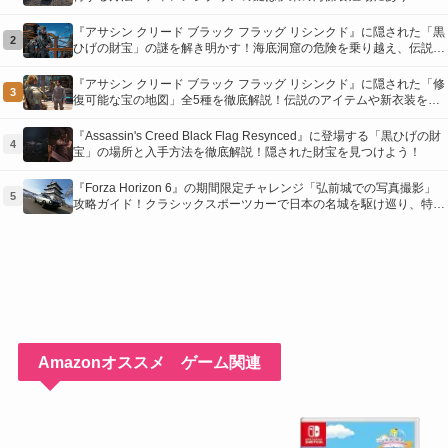
『アサシン クリード ブラック フラッグ リシンクド』に隠された「黒
2
ひげの財宝」の謎を解き明かす！海底洞窟の危険を乗り越え、伝説の
報酬を手に入れよう
『アサシン クリード ブラック フラッグ リシンクド』に隠された「修
3
復可能な宝の地図」全5種を徹底解説！伝説のアイテムや新衣装を手
に入れるための「地図の断片」入手方法と修復のコツを紹介！
『Assassin's Creed Black Flag Resynced』に登場する「黒ひげの財
4
宝」の場所と入手方法を徹底解説！隠された財宝を見つけよう！
『Forza Horizon 6』の期間限定チャレンジ「弘前城での写真撮影」
5
攻略ガイド！クラシックスポーツカーで日本の名城を駆け巡り、特別
な報酬を手に入れよう！
Amazonオススメ ゲーム関連