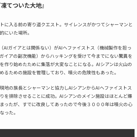
『凍てついた大地』
トに入る前の寄り道クエスト。サイレンスがかつてシャーマンと
的にいた場所。
ン（AIガイアとは関係ない）がAIヘファイストス（機械製作を担っ
Iガイアの副次機能）からハッキングを受けて今までにない驚異を
を作り始めたために集落が大変なことになる。AIシアンは火山の
めるための施設を管理しており、噴火の危険性もあった。
現地の族長とシャーマンと協力しAIシアンからAIヘファイストス
りを排除させることに成功。AIシアンのメイン施設はほとんど爆
まったが、すでに改良してあったので今後３０００年は噴火の心
なった。