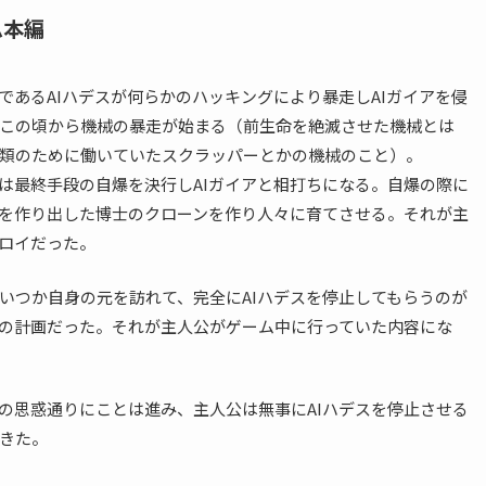
ム本編
つであるAIハデスが何らかのハッキングにより暴走しAIガイアを侵
この頃から機械の暴走が始まる（前生命を絶滅させた機械とは
類のために働いていたスクラッパーとかの機械のこと）。
アは最終手段の自爆を決行しAIガイアと相打ちになる。自爆の際に
アを作り出した博士のクローンを作り人々に育てさせる。それが主
ロイだった。
いつか自身の元を訪れて、完全にAIハデスを停止してもらうのが
アの計画だった。それが主人公がゲーム中に行っていた内容にな
アの思惑通りにことは進み、主人公は無事にAIハデスを停止させる
きた。