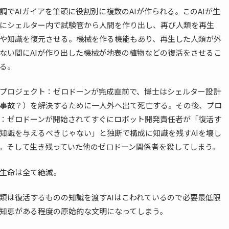
調でAIガイアを筆頭に役割別に複数のAIが作られる。このAIが生
にシェルター内で試験管から人間を作り出し、再び人類を再生
や知識を復元させる。機械を作る機能もあり、再生した人類が外
ない間にAIが作り出した機械が地表の植物などの復活をさせるこ
る。
プロジェクト：ゼロドーンが完成直前で、博士はシェルター設計
事故？）を解決するために一人外へ出て死亡する。その後、プロ
：ゼロドーンが開始されてすぐにロボット開発責任者が「復活す
知識を与えるべきじゃない」と独断で構成に知識を残すAIを壊し
。そして生き残っていた他のゼロドーン関係者を殺してしまう。
生命は全て絶滅。
類は復活するものの知識を渡すAIはこわれているので必要最低限
知恵がある程度の原始的な文明になってしまう。