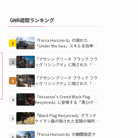
GNR週間ランキング
『Forza Horizon 6』の隠れた
1
「Under the Sea」スキルを効率的
に獲得する方法！チャレンジクリア
の鍵は伊東の海藻養殖場にあり！
『アサシン クリード ブラック フラ
2
ッグ リシンクド』に隠された「黒
ひげの財宝」の謎を解き明かす！海
底洞窟の危険を乗り越え、伝説の報
『アサシン クリード ブラック フラ
3
酬を手に入れよう
ッグ リシンクド』に隠された「修
復可能な宝の地図」全5種を徹底解
説！伝説のアイテムや新衣装を手に
『Assassin's Creed Black Flag
4
入れるための「地図の断片」入手方
Resynced』に登場する「黒ひげの
法と修復のコツを紹介！
財宝」の場所と入手方法を徹底解
説！隠された財宝を見つけよう！
『Black Flag Resynced』グランド
5
ケイマン島の隠された宝箱の場所を
徹底解説！秘密の「酔っ払いルー
ト」でしか到達できないお宝も明ら
『Forza Horizon 6』の期間限定チ
6
かに