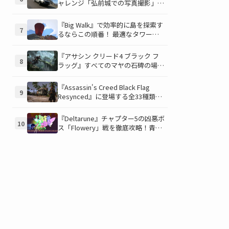
ャレンジ「弘前城での写真撮影」攻
略ガイド！クラシックスポーツカー
で日本の名城を駆け巡り、特別な報
『Big Walk』で効率的に島を探索す
7
酬を手に入れよう！
るならこの順番！ 最適なタワー攻
略順序と各タワーで解放される機能
について解説
『アサシン クリード4 ブラック フ
8
ラッグ』すべてのマヤの石碑の場所
と座標が公開！銃弾を弾く特殊なマ
ヤの衣装を入手して海賊ライフを有
『Assassin's Creed Black Flag
9
利に進めよう！
Resynced』に登場する全33種類の
衣装が公開！海賊とアサシンのスタ
イルを自由にカスタマイズ！
『Deltarune』チャプター5の凶悪ボ
10
ス「Flowery」戦を徹底攻略！青い
ギミックと仲間との連携が勝利の鍵
を握る！