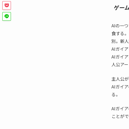
ゲー
AIの一
食する。
別。新人
AIガイ
AIガイ
人公アー
主人公が
AIガイ
る。
AIガイ
ことがで