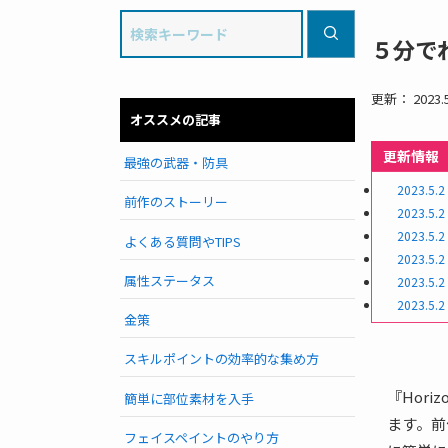
５分で
更新： 2023.5
オススメの記事
更新情報
最強の武器・防具
2023.5.2
前作のストーリー
2023.5.2
2023.5.2
よくある質問やTIPS
2023.5.2
属性ステータス
2023.5.2
2023.5.2
金策
スキルポイントの効率的な集め方
『Hori
簡単に部位素材を入手
ます。前
フェイスペイントのやり方