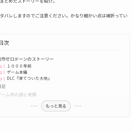
まとめたストーリーを紹介。
タバレしますのでご注意ください。かなり細かい点は端折ってい
目次
前作ゼロドーンのストーリー
１０００年前
ゲーム本編
DLC『凍てついた大地』
補足
ゲーム中の謎と考察
もっと見る