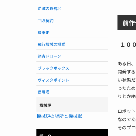
逆賊の野営地
回収契約
前作
機乗走
１０
飛行機械の機乗
調査ドローン
ある日、
ブラックボックス
開発する
い状態だ
ヴィスタポイント
ったため
信号塔
りとか絶
機械炉
ロボット
機械炉の場所と機械獣
なのであ
そのプロ
データ