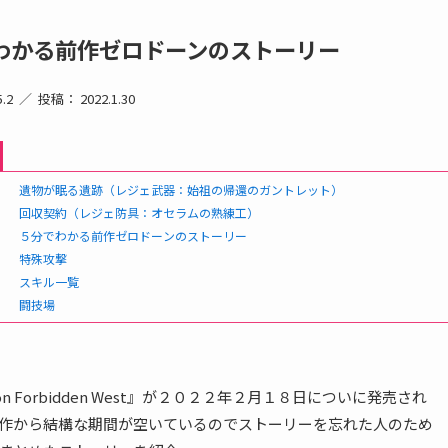
わかる前作ゼロドーンのストーリー
.2
投稿： 2022.1.30
遺物が眠る遺跡（レジェ武器：始祖の帰還のガントレット）
回収契約（レジェ防具：オセラムの熟練工）
５分でわかる前作ゼロドーンのストーリー
特殊攻撃
スキル一覧
闘技場
zon Forbidden West』が２０２２年２月１８日についに発売され
作から結構な期間が空いているのでストーリーを忘れた人のため