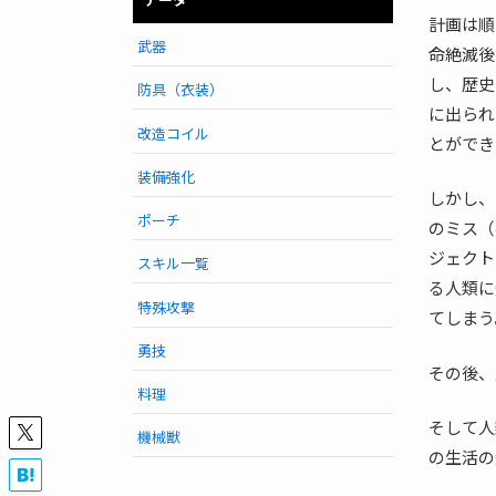
計画は順
武器
命絶滅後
し、歴史
防具（衣装）
に出られ
改造コイル
とができ
装備強化
しかし、
ポーチ
のミス（
ジェクト
スキル一覧
る人類に
特殊攻撃
てしまう
勇技
その後、
料理
そして人
機械獣
の生活の