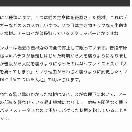
に２種類います。１つは前の生命体を絶滅させた機械。これはデ
ガーなどのメカメカしいやつ。２つ目は生き物チックな元生命体
る機械。アーロイが普段狩っているスクラッパーとかですね。
ンガーは過去の機械なので全て停止して眠っています。普段草原
械はAIハデスが暴走しはじめた時期から人を襲うようになりまし
が普段から人間を襲うようになったのはAIヘファイストスが『人
を狩ってしまう』という理由からわざと襲うように変更したとい
DLC『凍てついた大地』で明かされます。
われる黒い靄のかかった機械はAIハデスが管理下において、アー
の部族を襲わせている暴走機械になります。敵味方関係なく襲う
バッドステータスなので単純にバグった状態を指していることも
です。