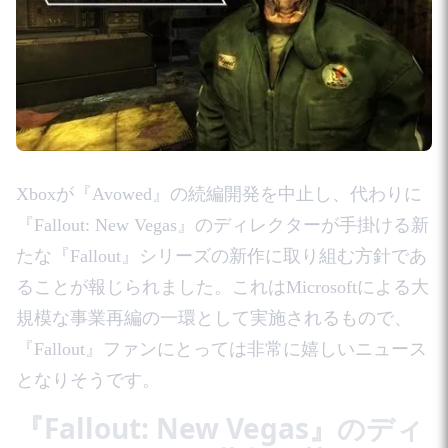
Xboxが『Avowed』の続編開発を中止し、代わりに
『Fallout: New Vegas』のディレクターが手掛ける新
たな『Fallout』シリーズの新作に取り組む方針であ
ることが報じられました。これはMicrosoftによる大
規模な事業再編の一環として実施されるもので、
『Fallout』ファンにとっては非常に嬉しいニュース
となりそうです。
『Fallout: New Vegas』のディ