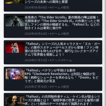
シリーズの未来への期待と展望
2026年08月04日 • #ゲーム #発売
未発表の『The Elder Scrolls』新作開発の噂は誤報！
元開発者が『The Elder Scrolls VI』の作業だったと明
言しファンの期待が錯綜するも、『Fallout 5』などの
別タイトルは着実に進行中
2026年08月04日 • #ゲーム #発売
『Fallout』シリーズの人気キャラクター「ヌカ・ガー
ル」の新作スタチューがベセスダから登場！ファン待
望の次回作を待ちわびる中、精巧なコレクターズアイ
テムで世界観を堪能しよう！
2026年07月31日 • #グッズ #ゲーム
『Fallout』ベテランが手掛ける新作
RPG『Clockwork Revolution』は対話と物語が主
軸！純粋なシューターを求めるなら「『Doom』をど
うぞ」と開発元が言及
2026年07月30日 • #ゲーム #発売
『Fallout』の共同制作者ティム・ケイン氏が語るシリ
ーズの真髄とは？ 「核戦争後の世界における倫理の探
求」という根幹のテーマが改めて強調されます！