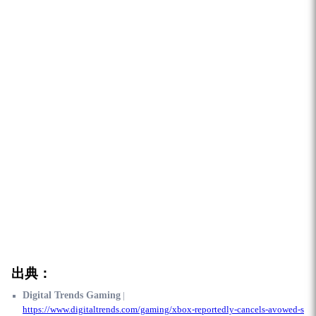
出典：
Digital Trends Gaming
|
https://www.digitaltrends.com/gaming/xbox-reportedly-cancels-avowed-s