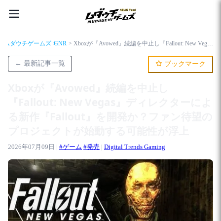
ムダウチゲームズ
GNR
Xboxが『Avowed』続編を中止し『Fallout: New Vegas』ディレクターによる新作『Fallout』を開発か？ファン待望のプロジェクトが始動する可能性が浮上
← 最新記事一覧
ブックマーク
Xboxが『Avowed』続編を中止し
『Fallout: New Vegas』ディレクターによ
る新作『Fallout』を開発か？ファン待望の
プロジェクトが始動する可能性が浮上
2026年07月09日 |
#ゲーム
#発売
|
Digital Trends Gaming