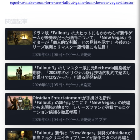
equel-to-make-room-for-a-new-fallout-game-from-the-new-vegas-director
関連記事
ドラマ版『Fallout』の大ヒットにもかかわらず新作ゲ
ームが未発表だった理由について、『New Vegas』ラ
イターが「個人的な判断」との見解を示す！ 今後のシ
リーズ展開とリマスター版情報にも注目！
2026年08月06日 • #ゲーム #発売
『Fallout 3』のリマスター版に元Bethesda開発者が
期待、「2008年のオリジナル版は技術的制約で意図し
た通りではなかった」と語る開発秘話
2026年08月05日 • #ゲーム #発売
Obsidian Entertainmentが手掛ける新作
『Fallout』の舞台はどこに？『New Vegas』の続編
から未開拓の地まで、シリーズファンが注目するロケ
ーション候補を徹底考察！
2026年08月04日 • #ゲーム #発売 #アプデ
『Fallout』新作は『New Vegas』開発のObsidianが
担当？元クリエイティブリードが語るスタジオ再編と