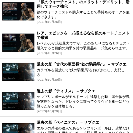
「銀のウォーチェスト」のメリット・デメリット、活
用してオーク強化
銀のウォーチェストを購入することで手持ちのオークを強
化できます。
[2017年10月26日]
レア、エピックを一式揃えるなら銀のルートチェスト
で厳選
レベル60が現状最大ですが、このあたりになるとチェスト
購入すると目的の効果を持つ装備品を一式集められます。
[2017年10月26日]
過去の影『古代の軍団長“鉄の騎乗馬”』 – サブクエ
カラゴルを開放して“鉄の騎乗馬”をおびき出し、支配し
ろ。
[2017年10月20日]
過去の影『ティリス』 – サブクエ
ケレブリンボールがモルドールに進撃した時、国全体が戦
争状態となった。ドレイクに乗ってグラウグを相手にどう
戦ったかを追体験しろ。
[2017年10月20日]
過去の影『ベイニアス』 – サブクエ
エルフの兵法の達人であるケレブリンボールは、攻撃だけ