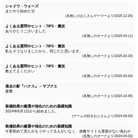
シャドウ・ウォーズ
またやり始めたぜ
(名無しのおじさんゲーマーより/2025.12.25)
よくある質問やヒント・TIPS・裏技
ありがとうございました
(名無しのオークより/2025.04.11)
よくある質問やヒント・TIPS・裏技
私もそうなりましたから、同じだと思います。
レジェンド装備セットのスローターセットの一つにそうなるのがあるようで
(名無しのオークより/2025.04.10)
す。
セットを崩したら状態になりました。
でも私はあえてそのままで進めてます。
よくある質問やヒント・TIPS・裏技
教えてえください
生命がいつも三分の一くらいしかありません
(名無しのオークより/2025.04.04)
ドレインすると増えますが戦闘中は減りがかなり早くなります
非戦闘時も三分の一くらいしかありません
装具の関係でしょうか
過去の影『ハナス』 – サブクエ
最糞
(名無しのオークより/2024.10.05)
装備効果の厳選や強化のための基礎知識
2024年6月1日から始めました。
軍勢(第2章)まできて、このサイトに辿り着きました。
(ゲーム大好きおじさんより/2024.06.03)
装備効果の厳選や強化のための基礎知識
今更初めて見たがもうやってる人がいなく、攻略サイトも更新がない為わか
りにくい点が何個かあるが頑張ってみようと思う。
(名無しのオークより/2024.04.02)