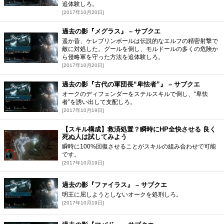
追体験しろ。
[2017年10月20日]
過去の影『メグラス』 – サブクエ
遥か昔、ケレブリンボールは伝説的なエルフの精密射撃で
敵に対処した。グールを倒し、モルドールの多くの危険か
ら侵略軍を守った方法を追体験しろ。
[2017年10月20日]
過去の影『古代の軍団長“卑怯者”』 – サブクエ
オークのディフェンダーをステルスキルで倒し、“卑怯
者”を誘い出して支配しろ。
[2017年10月19日]
【スキル構成】救済処置？瞬時にHP全快させる 良く
死ぬ人は試してみよう
瞬時に100%回復させることがスキルの組み合わせで可能
です。
[2017年10月19日]
過去の影『ファイラス』 – サブクエ
明王に屈しようとしないオークを処刑しろ。
[2017年10月19日]