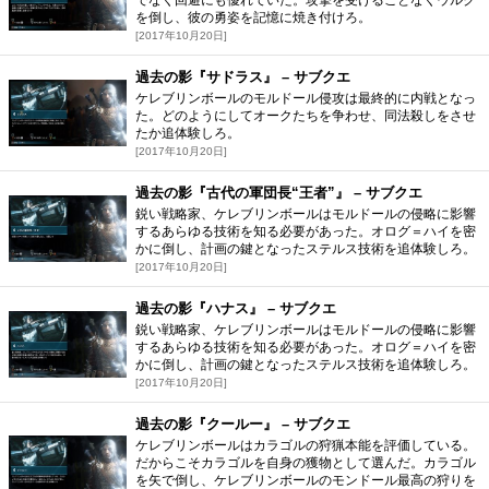
でなく回避にも優れていた。攻撃を受けることなくウルク
を倒し、彼の勇姿を記憶に焼き付けろ。
[2017年10月20日]
過去の影『サドラス』 – サブクエ
ケレブリンボールのモルドール侵攻は最終的に内戦となっ
た。どのようにしてオークたちを争わせ、同法殺しをさせ
たか追体験しろ。
[2017年10月20日]
過去の影『古代の軍団長“王者”』 – サブクエ
鋭い戦略家、ケレブリンボールはモルドールの侵略に影響
するあらゆる技術を知る必要があった。オログ＝ハイを密
かに倒し、計画の鍵となったステルス技術を追体験しろ。
[2017年10月20日]
過去の影『ハナス』 – サブクエ
鋭い戦略家、ケレブリンボールはモルドールの侵略に影響
するあらゆる技術を知る必要があった。オログ＝ハイを密
かに倒し、計画の鍵となったステルス技術を追体験しろ。
[2017年10月20日]
過去の影『クールー』 – サブクエ
ケレブリンボールはカラゴルの狩猟本能を評価している。
だからこそカラゴルを自身の獲物として選んだ。カラゴル
を矢で倒し、ケレブリンボールのモンドール最高の狩りを