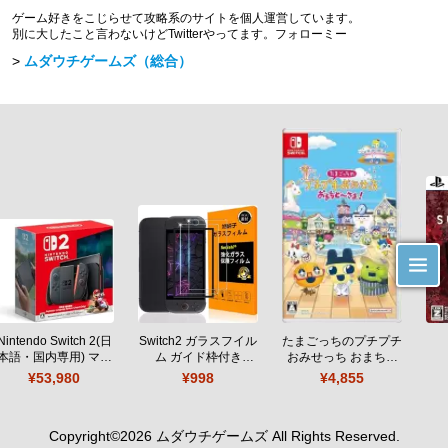
ゲーム好きをこじらせて攻略系のサイトを個人運営しています。
別に大したこと言わないけどTwitterやってます。フォローミー
ムダウチゲームズ（総合）
Nintendo Switch 2(日
Switch2 ガラスフイル
たまごっちのプチプチ
本語・国内専用) マリ
ム ガイド枠付き
おみせっち おまちど
オカート ワールド セ
【Seninhi 】【2枚セ
～さま！
¥53,980
¥998
¥4,855
ット
ット 日本旭硝子製-高
品質 】
Copyright©
2026
ムダウチゲームズ
All Rights Reserved.