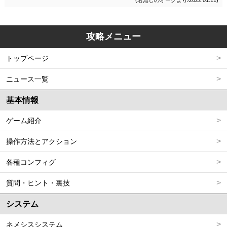
(名無しのオークより/2022.01.11)
セーブデータ自体がその状態を記録しているようなので最初からやり直すし
かないようです。
攻略メニュー
トップページ
ニュース一覧
基本情報
ゲーム紹介
操作方法とアクション
各種コンフィグ
質問・ヒント・裏技
システム
ネメシスシステム