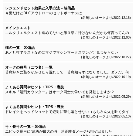
レジェンドセット効果と入手方法 – 装備品
今更だけどDLCアウトローのセットボーナスは
2つ：命中時に炎上、毒、凍結、呪いを与える確率＋２５％
(名無しのオークより/2022.12.16)
4つ：支持者の攻撃に炎上、毒、凍結、呪いを与える確率＋２０％
メインクエスト
エルタリエルクエスト進めてないと第３章に行けないんだから何言ってんの
か分からん。
(名無しのオークより/2022.12.03)
第３章に行くための「明王」クエストがエルタリエルクエストの最後なんだ
から、第４章まで出来る訳がない勘違いしてるよ。
槌の一覧 – 装備品
あと乱打でラストなのにマジでマシンマークスマンだけ見つからない
そもそもマークスマンもマシンも少ないしそれどころかアーチャーも少ない
(名無しのオークより/2022.10.27)
のに全条件揃うなんてマジ無理
せめてマシンアサシンアーチャーとかで勘弁してくんないかな
オークの称号（二つ名）一覧
苦痛好きに恥をかかせたら混乱して 苦痛知らずになりました。ダメだ、何
も感じないって言ってます。
(名無しのオークより/2022.10.19)
よくある質問やヒント・TIPS・裏技
スキル「処刑カウンター」はオーク同士の争いでも発動しますか？
というかオーク同士の争いの踏みつぶしたり、毒飲ませたり等のアレは処刑
(名無しのオークより/2022.05.29)
という
解釈で合ってるのでしょうか？
よくある質問やヒント・TIPS・裏技
ドレイクをヘッドショットで絶対に撃ち落とせない（もちろん火を吐くタイ
ミングで撃ってます）というバグがあります。
(名無しのオークより/2022.05.13)
これが発生したゲームデータでは「フォーカスを使わずにヘッドショットで
敵を倒せ」というアップグレード条件が達成不可。
もしかすると「タルゴロスの背中にチャージショットを当ても反応しない」
弓・長弓の一覧 – 装備品
という状態も発生するかもしれません。
エピック長弓に”武勇が最大の時、遠距離ダメージ+34%”出ました
ヘッドショットとしてはカウントはされているので原因不明。
二つ名は渇きし者