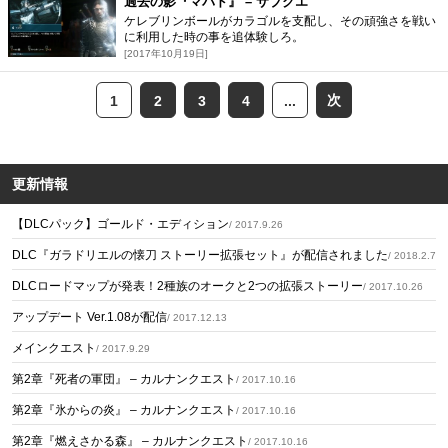
過去の影『マバド』 – サブクエ
ケレブリンボールがカラゴルを支配し、その頑強さを戦い
に利用した時の事を追体験しろ。
[2017年10月19日]
次
1
2
3
4
...
更新情報
【DLCパック】ゴールド・エディション
/ 2017.9.26
DLC『ガラドリエルの懐刀 ストーリー拡張セット』が配信されました
/ 2018.2.7
DLCロードマップが発表！2種族のオークと2つの拡張ストーリー
/ 2017.10.26
アップデート Ver.1.08が配信
/ 2017.12.13
メインクエスト
/ 2017.9.29
第2章『死者の軍団』 – カルナンクエスト
/ 2017.10.16
第2章『氷からの炎』 – カルナンクエスト
/ 2017.10.16
第2章『燃えさかる森』 – カルナンクエスト
/ 2017.10.16