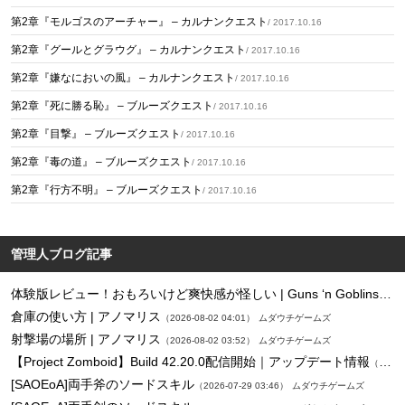
第2章『モルゴスのアーチャー』 – カルナンクエスト
/ 2017.10.16
第2章『グールとグラウグ』 – カルナンクエスト
/ 2017.10.16
第2章『嫌なにおいの風』 – カルナンクエスト
/ 2017.10.16
第2章『死に勝る恥』 – ブルーズクエスト
/ 2017.10.16
第2章『目撃』 – ブルーズクエスト
/ 2017.10.16
第2章『毒の道』 – ブルーズクエスト
/ 2017.10.16
第2章『行方不明』 – ブルーズクエスト
/ 2017.10.16
管理人ブログ記事
体験版レビュー！おもろいけど爽快感が怪しい | Guns ‘n Goblins
（2026
倉庫の使い方 | アノマリス
（2026-08-02 04:01）
ムダウチゲームズ
射撃場の場所 | アノマリス
（2026-08-02 03:52）
ムダウチゲームズ
【Project Zomboid】Build 42.20.0配信開始｜アップデート情報
（2026-07-29 23:28）
[SAOEoA]両手斧のソードスキル
（2026-07-29 03:46）
ムダウチゲームズ