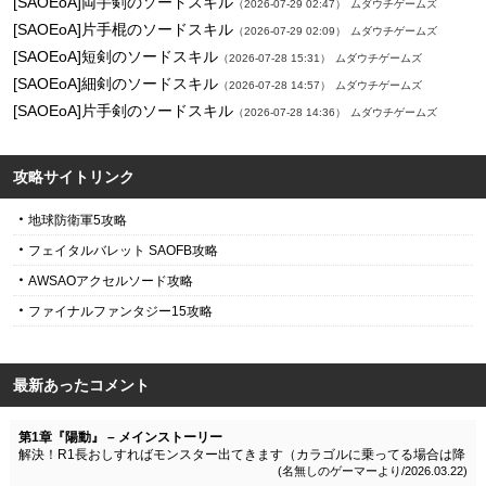
[SAOEoA]両手剣のソードスキル
（2026-07-29 02:47）
ムダウチゲームズ
[SAOEoA]片手棍のソードスキル
（2026-07-29 02:09）
ムダウチゲームズ
[SAOEoA]短剣のソードスキル
（2026-07-28 15:31）
ムダウチゲームズ
[SAOEoA]細剣のソードスキル
（2026-07-28 14:57）
ムダウチゲームズ
[SAOEoA]片手剣のソードスキル
（2026-07-28 14:36）
ムダウチゲームズ
攻略サイトリンク
地球防衛軍5攻略
フェイタルバレット SAOFB攻略
AWSAOアクセルソード攻略
ファイナルファンタジー15攻略
最新あったコメント
第1章『陽動』 – メインストーリー
解決！R1長おしすればモンスター出てきます（カラゴルに乗ってる場合は降
りること）
(名無しのゲーマーより/2026.03.22)