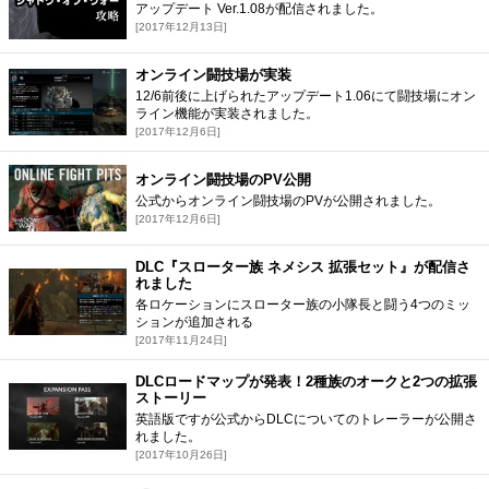
アップデート Ver.1.08が配信されました。
[2017年12月13日]
オンライン闘技場が実装
12/6前後に上げられたアップデート1.06にて闘技場にオン
ライン機能が実装されました。
[2017年12月6日]
オンライン闘技場のPV公開
公式からオンライン闘技場のPVが公開されました。
[2017年12月6日]
DLC『スローター族 ネメシス 拡張セット』が配信さ
れました
各ロケーションにスローター族の小隊長と闘う4つのミッ
ションが追加される
[2017年11月24日]
DLCロードマップが発表！2種族のオークと2つの拡張
ストーリー
英語版ですが公式からDLCについてのトレーラーが公開さ
れました。
[2017年10月26日]