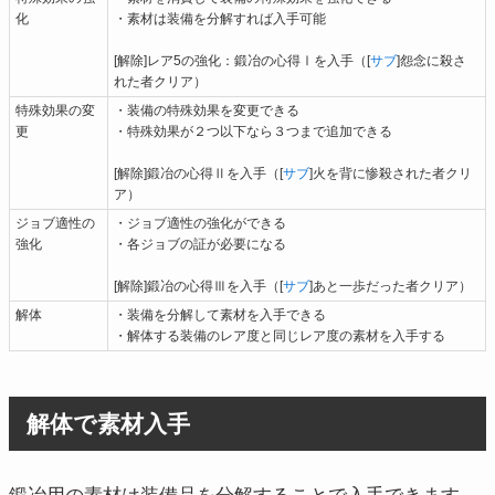
化
・素材は装備を分解すれば入手可能
[解除]レア5の強化：鍛冶の心得Ⅰを入手（[
サブ
]怨念に殺さ
れた者クリア）
特殊効果の変
・装備の特殊効果を変更できる
更
・特殊効果が２つ以下なら３つまで追加できる
[解除]鍛冶の心得Ⅱを入手（[
サブ
]火を背に惨殺された者クリ
ア）
ジョブ適性の
・ジョブ適性の強化ができる
強化
・各ジョブの証が必要になる
[解除]鍛冶の心得Ⅲを入手（[
サブ
]あと一歩だった者クリア）
解体
・装備を分解して素材を入手できる
・解体する装備のレア度と同じレア度の素材を入手する
解体で素材入手