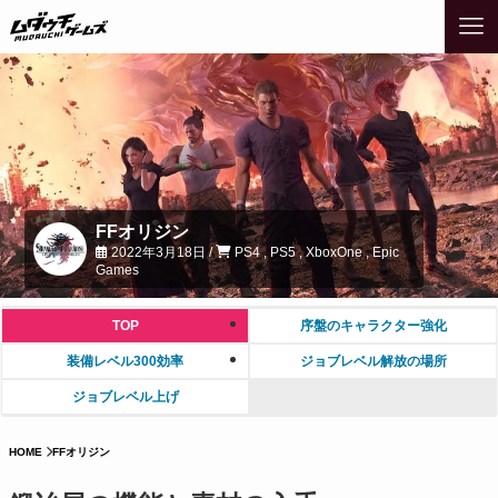
FFオリジン
2022年3月18日 /
PS4 , PS5 , XboxOne , Epic
Games
TOP
序盤のキャラクター強化
装備レベル300効率
ジョブレベル解放の場所
ジョブレベル上げ
HOME
FFオリジン