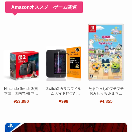
Amazonオススメ ゲーム関連
Nintendo Switch 2(日
Switch2 ガラスフイル
たまごっちのプチプチ
本語・国内専用) マリ
ム ガイド枠付き
おみせっち おまちど
オカート ワールド セ
【Seninhi 】【2枚セ
～さま！
¥53,980
¥998
¥4,855
ット
ット 日本旭硝子製-高
品質 】