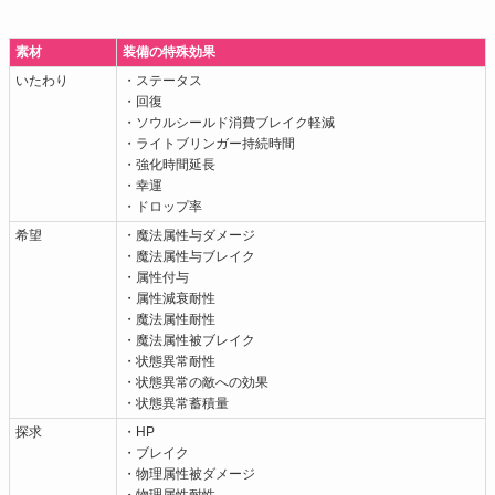
素材
装備の特殊効果
いたわり
・ステータス
・回復
・ソウルシールド消費ブレイク軽減
・ライトブリンガー持続時間
・強化時間延長
・幸運
・ドロップ率
希望
・魔法属性与ダメージ
・魔法属性与ブレイク
・属性付与
・属性減衰耐性
・魔法属性耐性
・魔法属性被ブレイク
・状態異常耐性
・状態異常の敵への効果
・状態異常蓄積量
探求
・HP
・ブレイク
・物理属性被ダメージ