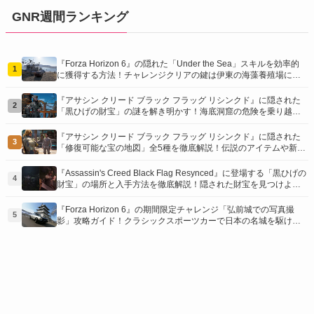
GNR週間ランキング
『Forza Horizon 6』の隠れた「Under the Sea」スキルを効率的
1
に獲得する方法！チャレンジクリアの鍵は伊東の海藻養殖場にあ
り！
『アサシン クリード ブラック フラッグ リシンクド』に隠された
2
「黒ひげの財宝」の謎を解き明かす！海底洞窟の危険を乗り越
え、伝説の報酬を手に入れよう
『アサシン クリード ブラック フラッグ リシンクド』に隠された
3
「修復可能な宝の地図」全5種を徹底解説！伝説のアイテムや新衣
装を手に入れるための「地図の断片」入手方法と修復のコツを紹
介！
『Assassin's Creed Black Flag Resynced』に登場する「黒ひげの
4
財宝」の場所と入手方法を徹底解説！隠された財宝を見つけよ
う！
『Forza Horizon 6』の期間限定チャレンジ「弘前城での写真撮
5
影」攻略ガイド！クラシックスポーツカーで日本の名城を駆け巡
り、特別な報酬を手に入れよう！