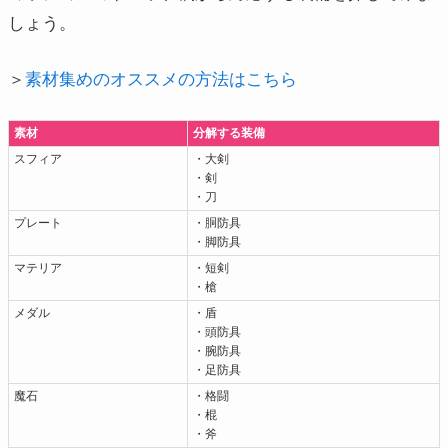
しょう。
＞
素材集めのオススメの方法はこちら
素材
分解する装備
スフィア
・大剣
・剣
・刀
プレート
・胴防具
・脚防具
マテリア
・短剣
・槍
メダル
・盾
・頭防具
・腕防具
・足防具
魔石
・格闘
・棍
・斧