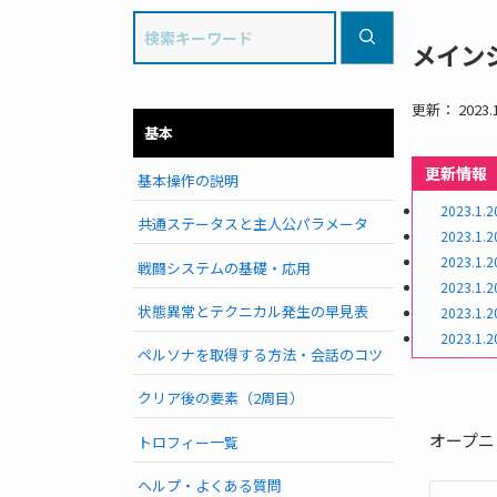
メイン
更新： 2023.1
基本
更新情報
基本操作の説明
2023.1.2
共通ステータスと主人公パラメータ
2023.1.2
2023.1.2
戦闘システムの基礎・応用
2023.1.2
状態異常とテクニカル発生の早見表
2023.1.2
2023.1.2
ペルソナを取得する方法・会話のコツ
クリア後の要素（2周目）
オープニ
トロフィー一覧
ヘルプ・よくある質問