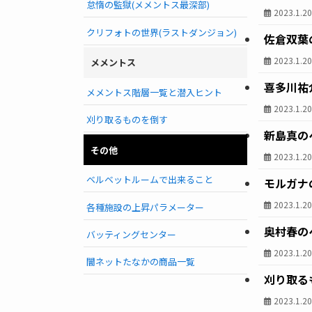
怠惰の監獄(メメントス最深部)
2023.1.2
クリフォトの世界(ラストダンジョン)
佐倉双葉
2023.1.2
メメントス
喜多川祐
メメントス階層一覧と潜入ヒント
2023.1.2
刈り取るものを倒す
新島真の
その他
2023.1.2
ベルベットルームで出来ること
モルガナ
2023.1.2
各種施設の上昇パラメーター
奥村春の
バッティングセンター
2023.1.2
闇ネットたなかの商品一覧
刈り取る
2023.1.2