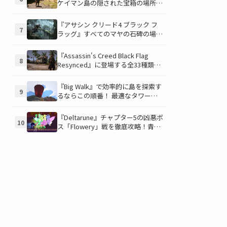
ケイマン島の隠された宝箱の場所を
徹底解説！秘密の「酔っ払いルー
ト」でしか到達できないお宝も明ら
『アサシン クリード4 ブラック フ
7
かに
ラッグ』すべてのマヤの石碑の場所
と座標が公開！銃弾を弾く特殊なマ
ヤの衣装を入手して海賊ライフを有
『Assassin's Creed Black Flag
8
利に進めよう！
Resynced』に登場する全33種類の
衣装が公開！海賊とアサシンのスタ
イルを自由にカスタマイズ！
『Big Walk』で効率的に島を探索す
9
るならこの順番！ 最適なタワー攻
略順序と各タワーで解放される機能
について解説
『Deltarune』チャプター5の凶悪ボ
10
ス「Flowery」戦を徹底攻略！青い
ギミックと仲間との連携が勝利の鍵
を握る！