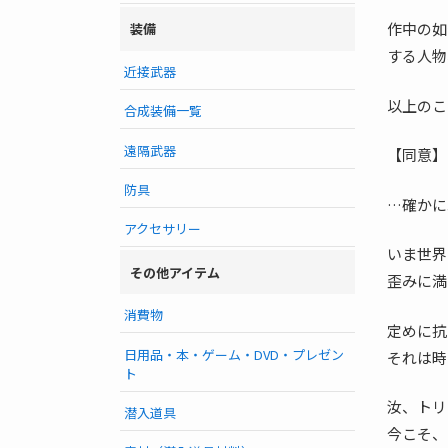
作中の如
装備
する人物
近接武器
以上のこ
合成装備一覧
遠隔武器
【同意】
防具
…確かに
アクセサリー
いま世界
その他アイテム
歪みに満
消費物
定めに抗
日用品・本・ゲーム・DVD・プレゼン
それは時
ト
汝、トリ
潜入道具
今こそ、