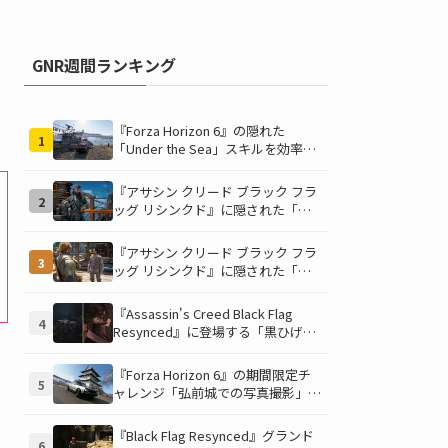
GNR週間ランキング
『Forza Horizon 6』の隠れた
1
「Under the Sea」スキルを効率的
に獲得する方法！チャレンジクリア
の鍵は伊東の海藻養殖場にあり！
『アサシン クリード ブラック フラ
2
ッグ リシンクド』に隠された「黒
ひげの財宝」の謎を解き明かす！海
底洞窟の危険を乗り越え、伝説の報
『アサシン クリード ブラック フラ
3
酬を手に入れよう
ッグ リシンクド』に隠された「修
復可能な宝の地図」全5種を徹底解
説！伝説のアイテムや新衣装を手に
『Assassin's Creed Black Flag
4
入れるための「地図の断片」入手方
Resynced』に登場する「黒ひげの
法と修復のコツを紹介！
財宝」の場所と入手方法を徹底解
説！隠された財宝を見つけよう！
『Forza Horizon 6』の期間限定チ
5
ャレンジ「弘前城での写真撮影」攻
略ガイド！クラシックスポーツカー
で日本の名城を駆け巡り、特別な報
『Black Flag Resynced』グランド
6
酬を手に入れよう！