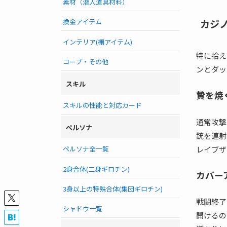
素材（潜入道具材料）
カジ
換金アイテム
インテリア(棚アイテム)
特に拾え
コープ・その他
ンとダッ
スキル
贄を焼
スキルの性能と対応カード
通常攻撃
ペルソナ
銃を連射
レイブザ
ペルソナ全一覧
2身合体(二身ギロチン)
カバー
3身以上の特殊合体(集団ギロチン)
戦闘終了
シャドウ一覧
開けるの