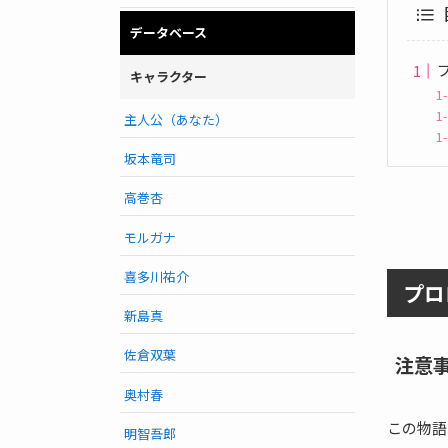
データベース
キャラクター
主人公（あなた）
坂本竜司
高巻杏
モルガナ
喜多川祐介
プロ
新島真
佐倉双葉
注意
奥村春
この物語
明智吾郎