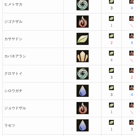
ヒメトサカ
3
4
ジゴクザル
1
＼
カサヤドシ
2
4
カバネアラシ
4
＼
クロマトイ
3
2
シロウガチ
3
4
ジョウドザル
1
＼
ラセツ
1
3