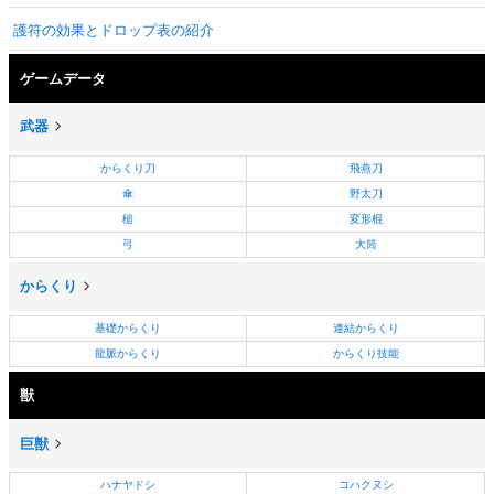
護符の効果とドロップ表の紹介
ゲームデータ
武器
からくり刀
飛燕刀
傘
野太刀
槌
変形棍
弓
大筒
からくり
基礎からくり
連結からくり
龍脈からくり
からくり技能
獣
巨獣
ハナヤドシ
コハクヌシ