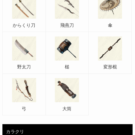
からくり刀
飛燕刀
傘
野太刀
槌
変形棍
弓
大筒
カラクリ