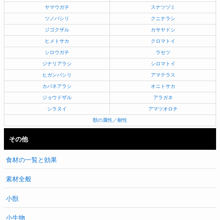
ヤマウガチ
スナツヅミ
ツノバシリ
クニナラシ
ジゴクザル
カサヤドシ
ヒメトサカ
クロマトイ
シロウガチ
ラセツ
ジナリアラシ
シロマトイ
ヒガンバシリ
アマテラス
カバネアラシ
オニトサカ
ジョウドザル
アラガネ
シラヌイ
アマツオロチ
獣の属性／耐性
その他
食材の一覧と効果
素材全般
小獣
小生物