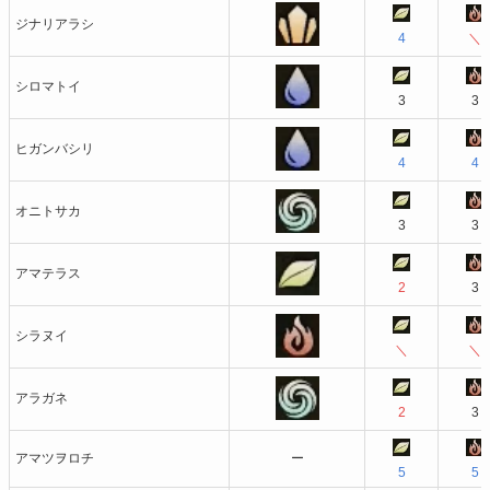
ジナリアラシ
4
＼
シロマトイ
3
3
ヒガンバシリ
4
4
オニトサカ
3
3
アマテラス
2
3
シラヌイ
＼
＼
アラガネ
2
3
アマツヲロチ
ー
5
5