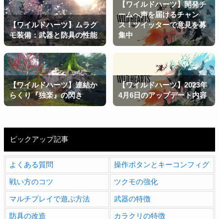
【ワイルドハーツ】開発チ
ームへ声を届けるチャン
【ワイルドハーツ】ムラク
ス！ツイッターで意見を募
モ装備：武器と防具の性能
集中
【ワイルドハーツ】連結か
【ワイルドハーツ】2023年
らくり『独楽』の閃き
4月6日のアップデート内容
ピックアップ記事
よくある質問
操作ボタンとキーコンフィグ
戦い方のコツ
ツクモの強化
マルチプレイで遊ぶ方法
武器の特徴
防具の改造
カラクリの特徴