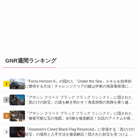
GNR週間ランキング
『Forza Horizon 6』の隠れた「Under the Sea」スキルを効率的
1
に獲得する方法！チャレンジクリアの鍵は伊東の海藻養殖場にあ
り！
『アサシン クリード ブラック フラッグ リシンクド』に隠された
2
「黒ひげの財宝」の謎を解き明かす！海底洞窟の危険を乗り越
え、伝説の報酬を手に入れよう
『アサシン クリード ブラック フラッグ リシンクド』に隠された
3
「修復可能な宝の地図」全5種を徹底解説！伝説のアイテムや新衣
装を手に入れるための「地図の断片」入手方法と修復のコツを紹
介！
『Assassin's Creed Black Flag Resynced』に登場する「黒ひげの
4
財宝」の場所と入手方法を徹底解説！隠された財宝を見つけよ