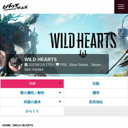
WILD HEARTS
2023年2月17日 /
PS5 , Xbox Series , Steam ,
Epic Games
TOP
巨獣
獣の属性／耐性
護符
武器の基本
防具強化
からくり
HOME
WILD HEARTS