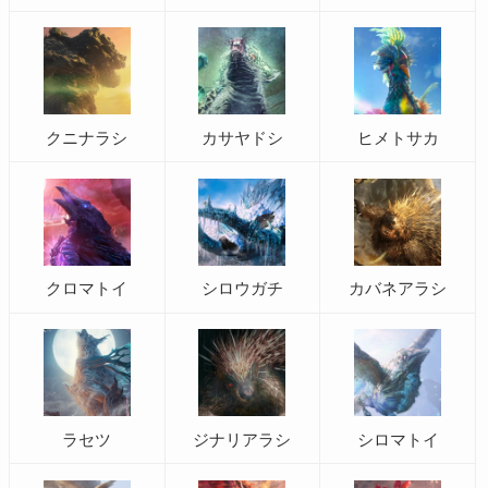
クニナラシ
カサヤドシ
ヒメトサカ
クロマトイ
シロウガチ
カバネアラシ
ラセツ
ジナリアラシ
シロマトイ