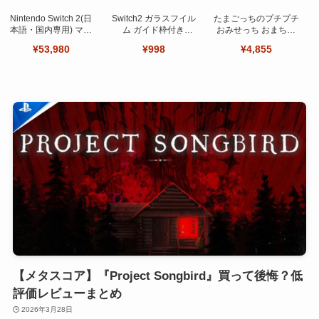
Nintendo Switch 2(日
Switch2 ガラスフイル
たまごっちのプチプチ
本語・国内専用) マリ
ム ガイド枠付き
おみせっち おまちど
オカート ワールド セ
【Seninhi 】【2枚セ
～さま！
¥53,980
¥998
¥4,855
ット
ット 日本旭硝子製-高
品質 】
【メタスコア】『Project Songbird』買って後悔？低
評価レビューまとめ
2026年3月28日