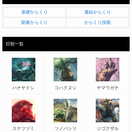
基礎からくり
連結からくり
龍脈からくり
からくり技能
巨獣一覧
ハナヤドシ
コハクヌシ
ヤマウガチ
スナツヅミ
ツノバシリ
ジゴクザル