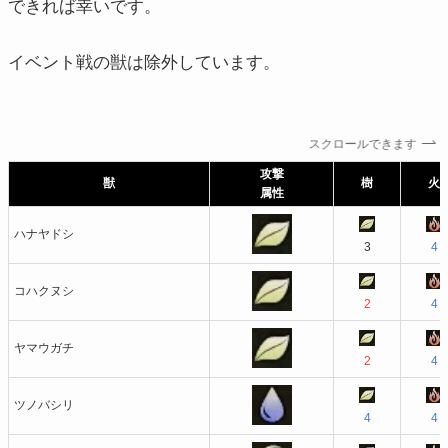
できれば幸いです。
イベント戦の獣は除外しています。
スクロールできます
攻撃
獣
樹
火
属性
ハナヤドシ
3
4
コハクヌシ
2
4
ヤマウガチ
2
4
ツノバシリ
4
4