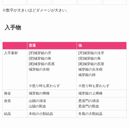
※数字が大きいほどダメージが大きい。
入手物
普通
強
入手素材
[牙]城穿鎚の牙
[牙]城穿鎚の冷牙
[背]城穿鎚の角
[背]城穿鎚の角
[尾]城穿鎚の尻尾
[尾]城穿鎚の尻尾
城穿鎚の氷樹
城穿鎚の尖氷樹
城穿鎚の蹄
※怒り時も変わらず
※怒り時も変わらず
換金
城穿鎚の稀種
城穿鎚の上稀種
改造
山賊の涕涙
悪道門の涕涙
山賊の獸血
悪道門の獸血
結晶
木枯の小獣結晶
冬風の大獸結晶