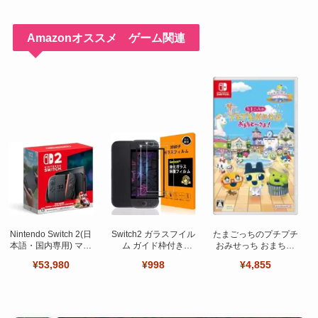
Amazonオススメ ゲーム関連
Nintendo Switch 2(日
Switch2 ガラスフイル
たまごっちのプチプチ
本語・国内専用) マリ
ム ガイド枠付き
おみせっち おまちど
オカート ワールド セ
【Seninhi 】【2枚セ
～さま！
¥53,980
¥998
¥4,855
ット
ット 日本旭硝子製-高
品質 】