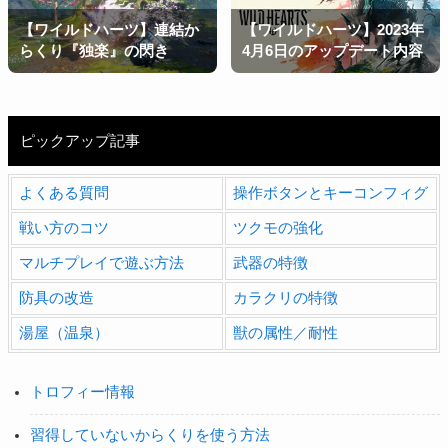
【ワイルドハーツ】連結か
【ワイルドハーツ】2023年
らくり『独楽』の閃き
4月6日のアップデート内容
ピックアップ記事
よくある質問
操作ボタンとキーコンフィグ
戦い方のコツ
ツクモの強化
マルチプレイで遊ぶ方法
武器の特徴
防具の改造
カラクリの特徴
湯屋（温泉）
獣の属性／耐性
トロフィー情報
習得していないからくりを使う方法