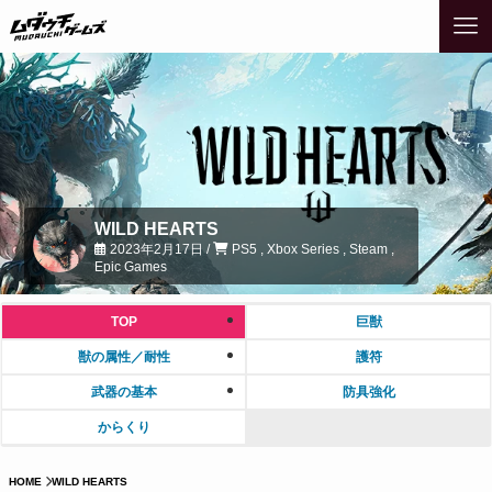
WILD HEARTS
2023年2月17日 /
PS5 , Xbox Series , Steam ,
Epic Games
TOP
巨獣
獣の属性／耐性
護符
武器の基本
防具強化
からくり
HOME
WILD HEARTS