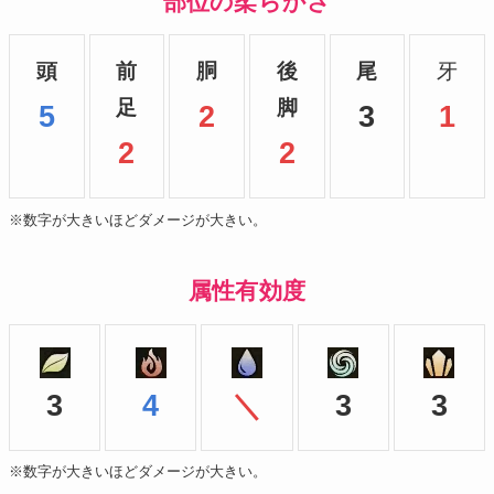
部位の柔らかさ
頭
前
胴
後
尾
牙
足
脚
5
2
3
1
2
2
※数字が大きいほどダメージが大きい。
属性有効度
3
4
＼
3
3
※数字が大きいほどダメージが大きい。