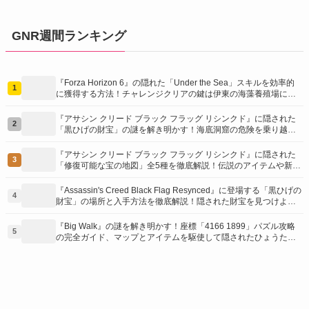
GNR週間ランキング
『Forza Horizon 6』の隠れた「Under the Sea」スキルを効率的
1
に獲得する方法！チャレンジクリアの鍵は伊東の海藻養殖場にあ
り！
『アサシン クリード ブラック フラッグ リシンクド』に隠された
2
「黒ひげの財宝」の謎を解き明かす！海底洞窟の危険を乗り越
え、伝説の報酬を手に入れよう
『アサシン クリード ブラック フラッグ リシンクド』に隠された
3
「修復可能な宝の地図」全5種を徹底解説！伝説のアイテムや新衣
装を手に入れるための「地図の断片」入手方法と修復のコツを紹
介！
『Assassin's Creed Black Flag Resynced』に登場する「黒ひげの
4
財宝」の場所と入手方法を徹底解説！隠された財宝を見つけよ
う！
『Big Walk』の謎を解き明かす！座標「4166 1899」パズル攻略
5
の完全ガイド、マップとアイテムを駆使して隠されたひょうたん
を手に入れよう！