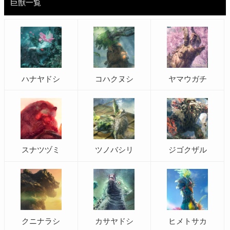
巨獣一覧
ハナヤドシ
コハクヌシ
ヤマウガチ
スナツヅミ
ツノバシリ
ジゴクザル
クニナラシ
カサヤドシ
ヒメトサカ