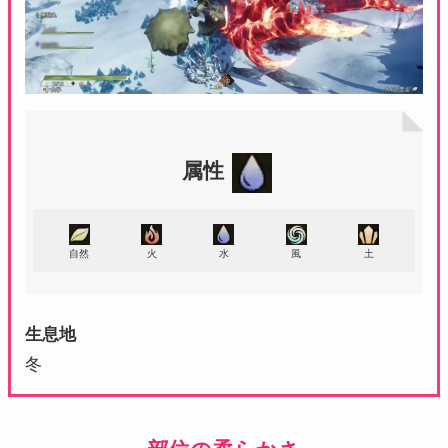
属性
自然
火
水
風
土
生息地
冬