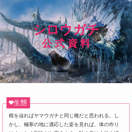
シロウガチ
公 式 資 料
生態
根を辿ればヤマウガチと同じ種だと思われる。し
かし、極寒の地に適応した姿を見れば、体の作り