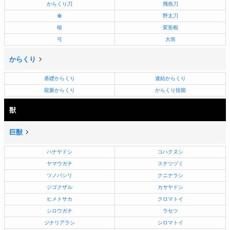
からくり刀
飛燕刀
傘
野太刀
槌
変形棍
弓
大筒
からくり
基礎からくり
連結からくり
龍脈からくり
からくり技能
獣
巨獣
ハナヤドシ
コハクヌシ
ヤマウガチ
スナツヅミ
ツノバシリ
クニナラシ
ジゴクザル
カサヤドシ
ヒメトサカ
クロマトイ
シロウガチ
ラセツ
ジナリアラシ
シロマトイ