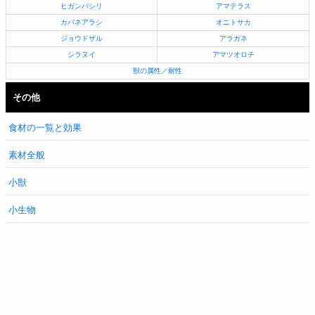
ヒガンバシリ
アマテラス
カバネアラシ
オニトサカ
ジョウドザル
アラガネ
シラヌイ
アマツオロチ
獣の属性／耐性
その他
食材の一覧と効果
素材全般
小獣
小生物