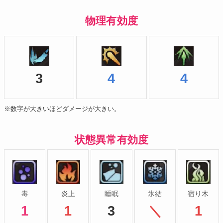
物理有効度
3
4
4
※数字が大きいほどダメージが大きい。
状態異常有効度
毒
炎上
睡眠
氷結
宿り木
1
1
3
＼
1