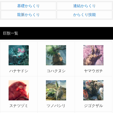
基礎からくり
連結からくり
龍脈からくり
からくり技能
巨獣一覧
ハナヤドシ
コハクヌシ
ヤマウガチ
スナツヅミ
ツノバシリ
ジゴクザル