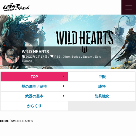
WILD HEARTS
2023年2月17日 /
PS5 , Xbox Series , Steam , Epic
Games
TOP
巨獣
獣の属性／耐性
護符
武器の基本
防具強化
からくり
HOME
WILD HEARTS