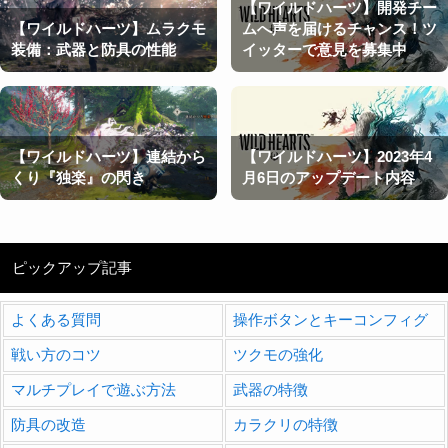
【ワイルドハーツ】開発チー
【ワイルドハーツ】ムラクモ
ムへ声を届けるチャンス！ツ
装備：武器と防具の性能
イッターで意見を募集中
【ワイルドハーツ】連結から
【ワイルドハーツ】2023年4
くり『独楽』の閃き
月6日のアップデート内容
ピックアップ記事
よくある質問
操作ボタンとキーコンフィグ
戦い方のコツ
ツクモの強化
マルチプレイで遊ぶ方法
武器の特徴
防具の改造
カラクリの特徴