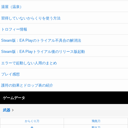
湯屋（温泉）
習得していないからくりを使う方法
トロフィー情報
Steam版：EA Playのトライアル不具合の解消法
Steam版：EA Playトライアル後のリリース版起動
エラーで起動しない人用のまとめ
プレイ感想
護符の効果とドロップ表の紹介
ゲームデータ
武器
からくり刀
飛燕刀
傘
野太刀