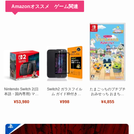
Amazonオススメ ゲーム関連
Nintendo Switch 2(日
Switch2 ガラスフイル
たまごっちのプチプチ
本語・国内専用) マリ
ム ガイド枠付き
おみせっち おまちど
オカート ワールド セ
【Seninhi 】【2枚セ
～さま！
¥53,980
¥998
¥4,855
ット
ット 日本旭硝子製-高
品質 】