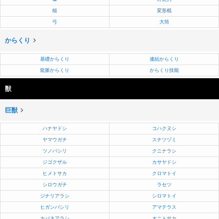
槌
変形棍
弓
大筒
からくり
基礎からくり
連結からくり
龍脈からくり
からくり技能
獣
巨獣
ハナヤドシ
コハクヌシ
ヤマウガチ
スナツヅミ
ツノバシリ
クニナラシ
ジゴクザル
カサヤドシ
ヒメトサカ
クロマトイ
シロウガチ
ラセツ
ジナリアラシ
シロマトイ
ヒガンバシリ
アマテラス
カバネアラシ
オニトサカ