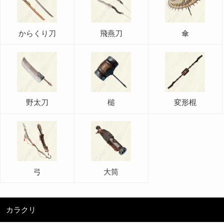
からくり刀
飛燕刀
傘
野太刀
槌
変形棍
弓
大筒
カラクリ