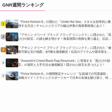
GNR週間ランキング
『Forza Horizon 6』の隠れた「Under the Sea」スキルを効率的に獲
1
得する方法！チャレンジクリアの鍵は伊東の海藻養殖場にあり！
『アサシン クリード ブラック フラッグ リシンクド』に隠された「黒
2
ひげの財宝」の謎を解き明かす！海底洞窟の危険を乗り越え、伝説の
報酬を手に入れよう
『アサシン クリード ブラック フラッグ リシンクド』に隠された「修
3
復可能な宝の地図」全5種を徹底解説！伝説のアイテムや新衣装を手
に入れるための「地図の断片」入手方法と修復のコツを紹介！
『Assassin's Creed Black Flag Resynced』に登場する「黒ひげの財
4
宝」の場所と入手方法を徹底解説！隠された財宝を見つけよう！
『Forza Horizon 6』の期間限定チャレンジ「弘前城での写真撮影」
5
攻略ガイド！クラシックスポーツカーで日本の名城を駆け巡り、特別
な報酬を手に入れよう！