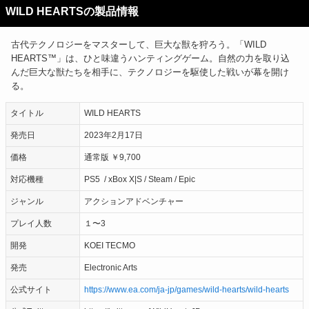
WILD HEARTSの製品情報
古代テクノロジーをマスターして、巨大な獣を狩ろう。「WILD
HEARTS™」は、ひと味違うハンティングゲーム。自然の力を取り込
んだ巨大な獣たちを相手に、テクノロジーを駆使した戦いが幕を開け
る。
タイトル
WILD HEARTS
発売日
2023年2月17日
価格
通常版 ￥9,700
対応機種
PS5 / xBox X|S / Steam / Epic
ジャンル
アクションアドベンチャー
プレイ人数
１〜3
開発
KOEI TECMO
発売
Electronic Arts
公式サイト
https://www.ea.com/ja-jp/games/wild-hearts/wild-hearts