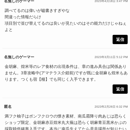
名無しのゲーマー
2023年4月18日 3:47 PM
調べてるのは偉いが嘘書きすぎやな
間違った情報だらけ
項目別で並び替えてるのは良いが見たいのはその能力だけじゃねぇ
よと
返信
名無しのゲーマー
2023年3月11日 5:12 PM
金胡麻、煌米等のレア食材の出現条件は、章の進み具合は関係あり
ません。3章攻略中(アマテラス介錯前)ですが既に金胡麻も煌米もあ
ります。つくも宿【糧】でも同じく入手できます。
返信
匿名
2023年2月26日 6:32 PM
満フク柚子はポンフクロウの懐き素材、南瓜霜降り肉あじは恐らく
ショップ限定、金胡麻赤豆煌米丸大蕪は恐らく胡麻青豆黒米かぶの
採取時低確率入手です。本当に南瓜生えてたら是非場所が知りたい