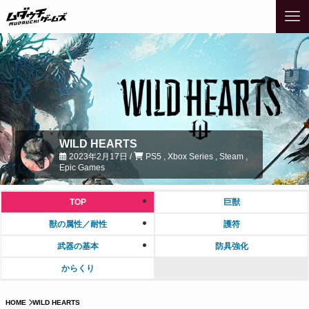
WILD HEARTS
2023年2月17日 /
PS5 , Xbox Series , Steam ,
Epic Games
TOP
巨獣
獣の属性／耐性
護符
武器の基本
防具強化
からくり
HOME
WILD HEARTS