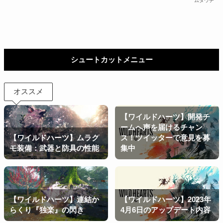
ムダウチ
シュートカットメニュー
オススメ
【ワイルドハーツ】開発チ
ームへ声を届けるチャン
【ワイルドハーツ】ムラク
ス！ツイッターで意見を募
モ装備：武器と防具の性能
集中
【ワイルドハーツ】連結か
【ワイルドハーツ】2023年
らくり『独楽』の閃き
4月6日のアップデート内容