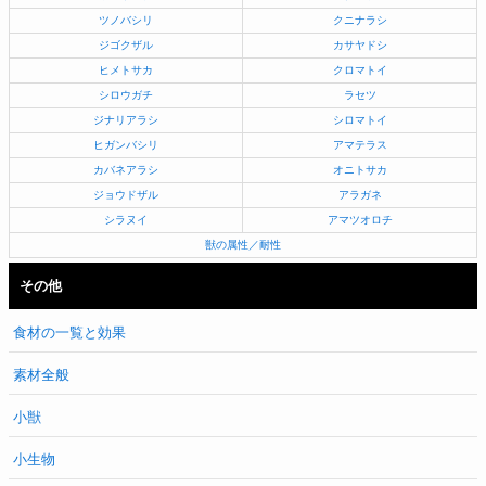
ツノバシリ
クニナラシ
ジゴクザル
カサヤドシ
ヒメトサカ
クロマトイ
シロウガチ
ラセツ
ジナリアラシ
シロマトイ
ヒガンバシリ
アマテラス
カバネアラシ
オニトサカ
ジョウドザル
アラガネ
シラヌイ
アマツオロチ
獣の属性／耐性
その他
食材の一覧と効果
素材全般
小獣
小生物