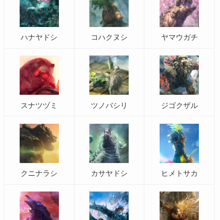
ハナヤドシ
コハクヌシ
ヤマウガチ
スナツヅミ
ツノバシリ
ジゴクザル
クニナラシ
カサヤドシ
ヒメトサカ