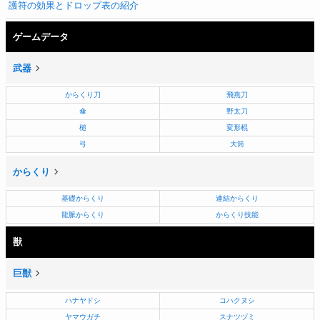
護符の効果とドロップ表の紹介
ゲームデータ
武器
からくり刀
飛燕刀
傘
野太刀
槌
変形棍
弓
大筒
からくり
基礎からくり
連結からくり
龍脈からくり
からくり技能
獣
巨獣
ハナヤドシ
コハクヌシ
ヤマウガチ
スナツヅミ