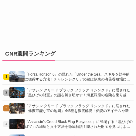
GNR週間ランキング
『Forza Horizon 6』の隠れた「Under the Sea」スキルを効率的
1
に獲得する方法！チャレンジクリアの鍵は伊東の海藻養殖場にあ
り！
『アサシン クリード ブラック フラッグ リシンクド』に隠された
2
「黒ひげの財宝」の謎を解き明かす！海底洞窟の危険を乗り越
え、伝説の報酬を手に入れよう
『アサシン クリード ブラック フラッグ リシンクド』に隠された
3
「修復可能な宝の地図」全5種を徹底解説！伝説のアイテムや新衣
装を手に入れるための「地図の断片」入手方法と修復のコツを紹
介！
『Assassin's Creed Black Flag Resynced』に登場する「黒ひげの
4
財宝」の場所と入手方法を徹底解説！隠された財宝を見つけよ
う！