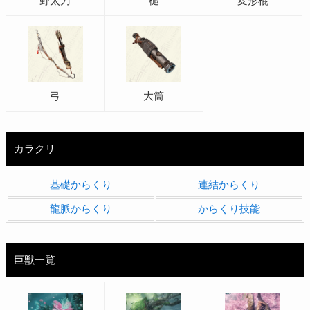
野太刀
槌
変形棍
弓
大筒
カラクリ
基礎からくり
連結からくり
龍脈からくり
からくり技能
巨獣一覧