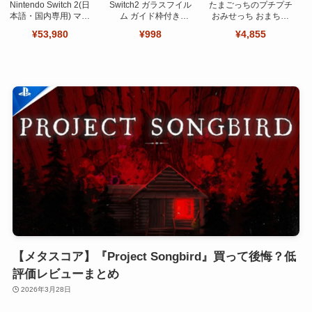
Nintendo Switch 2(日
Switch2 ガラスフイル
たまごっちのプチプチ
本語・国内専用) マリ
ム ガイド枠付き
おみせっち おまちど
オカート ワールド セ
【Seninhi 】【2枚セ
～さま！
¥53,980
¥998
¥4,855
ット
ット 日本旭硝子製-高
品質 】
【メタスコア】『Project Songbird』買って後悔？低
評価レビューまとめ
2026年3月28日