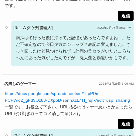
です。
返信
ムダウチ[管理人]
2023年2月26日 8:41 PM
南瓜は冬行った後に持ってた記憶があったんですよね…。た
だ不確定なので今日夕方にショップ？表記に変えました。さ
っき回ったけど見つけられず…外周のラセツがいたところら
へんにあった気がしたんですが…丸大蕪と勘違いかもです。
名無しのゲーマー
2023年2月26日 5:09 AM
https://docs.google.com/spreadsheets/d/1LpPDm-
FCFWlo2_gFd9Oz83-DXpoD-s6nnXzE4H_nqIk/edit?usp=sharing
一覧です、お役立て下さい。URL貼るのはマナー悪いとかあったら
URLだけ剥ぎ取ってコメ消して頂ければ
返信
ムダウチ[管理人]
2023年2月26日 10:48 AM