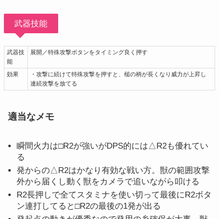
武器技能
武器技
展開／特殊攻撃ボタンをタイミング良く押す
能
効果
・攻撃に続けて特殊攻撃を押すと、槌の柄が長くなり威力が上昇し
連続攻撃を放てる
適当なメモ
瞬間火力は□R2が強いがDPS的には△R2も優れてい
る
発からの△R2はかなり有効な戦い方。獣の範囲攻撃
外から届くし動く獣をカメラで追いながら叩ける
R2長押しで全てスタミナを使い切って最後にR2ボタ
ン連打してると□R2の最後の1発が出る