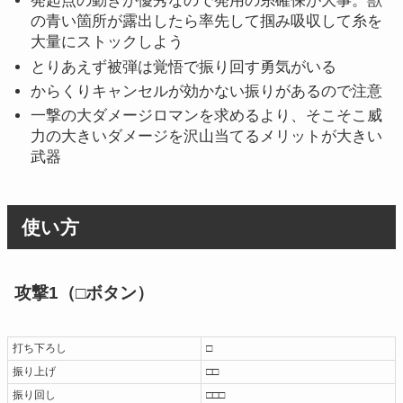
発起点の動きが優秀なので発用の糸確保が大事。獣
の青い箇所が露出したら率先して掴み吸収して糸を
大量にストックしよう
とりあえず被弾は覚悟で振り回す勇気がいる
からくりキャンセルが効かない振りがあるので注意
一撃の大ダメージロマンを求めるより、そこそこ威
力の大きいダメージを沢山当てるメリットが大きい
武器
使い方
攻撃1（□ボタン）
打ち下ろし
□
振り上げ
□□
振り回し
□□□