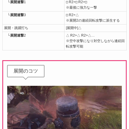
└展開連撃
1
□ R2>□ R2>□
※最後に強力な一撃
└展開連撃
3
□ R2>△
※展開2の連続回転攻撃に派生する
展開・跳躍打ち
[展開中]△
└
展開連撃
2
△ R2>△ R2>△…
※空中攻撃になり対空しながら連続回
転攻撃可能
展開のコツ