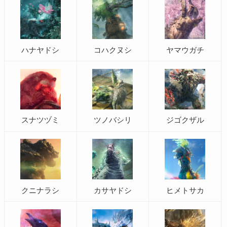
ハナヤドシ
コハクヌシ
ヤマウガチ
スナツヅミ
ツノバシリ
ジゴクザル
クニナラシ
カサヤドシ
ヒメトサカ