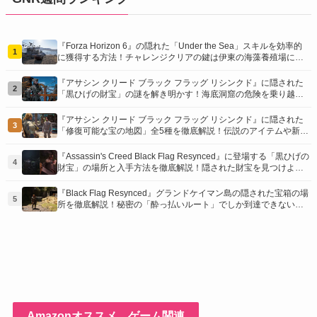
『Forza Horizon 6』の隠れた「Under the Sea」スキルを効率的
1
に獲得する方法！チャレンジクリアの鍵は伊東の海藻養殖場にあ
り！
『アサシン クリード ブラック フラッグ リシンクド』に隠された
2
「黒ひげの財宝」の謎を解き明かす！海底洞窟の危険を乗り越
え、伝説の報酬を手に入れよう
『アサシン クリード ブラック フラッグ リシンクド』に隠された
3
「修復可能な宝の地図」全5種を徹底解説！伝説のアイテムや新衣
装を手に入れるための「地図の断片」入手方法と修復のコツを紹
介！
『Assassin's Creed Black Flag Resynced』に登場する「黒ひげの
4
財宝」の場所と入手方法を徹底解説！隠された財宝を見つけよ
う！
『Black Flag Resynced』グランドケイマン島の隠された宝箱の場
5
所を徹底解説！秘密の「酔っ払いルート」でしか到達できないお
宝も明らかに
Amazonオススメ ゲーム関連