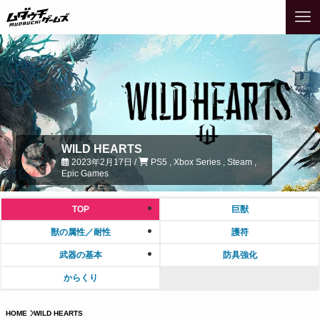
WILD HEARTS
2023年2月17日 /
PS5 , Xbox Series , Steam ,
Epic Games
TOP
巨獣
獣の属性／耐性
護符
武器の基本
防具強化
からくり
HOME
WILD HEARTS