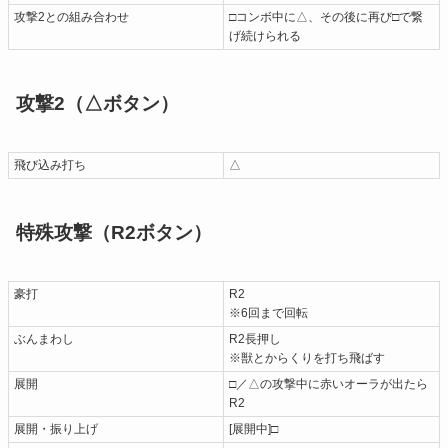
攻撃2との組み合わせ
□コンボ中に△、その後に再び□で繋
げ続けられる
攻撃2（△ボタン）
飛び込み打ち
△
特殊攻撃（R2ボタン）
豪打
R2
※6回まで回転
ぶんまわし
R2長押し
※獣とからくりを打ち飛ばす
展開
□／△の攻撃中に赤いオーラが出たら
R2
展開・振り上げ
[展開中]□