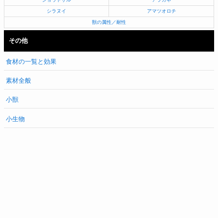
シラヌイ
アマツオロチ
獣の属性／耐性
その他
食材の一覧と効果
素材全般
小獣
小生物