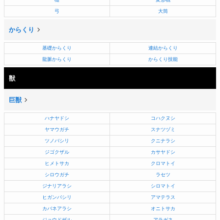
弓
大筒
からくり
基礎からくり
連結からくり
龍脈からくり
からくり技能
獣
巨獣
ハナヤドシ
コハクヌシ
ヤマウガチ
スナツヅミ
ツノバシリ
クニナラシ
ジゴクザル
カサヤドシ
ヒメトサカ
クロマトイ
シロウガチ
ラセツ
ジナリアラシ
シロマトイ
ヒガンバシリ
アマテラス
カバネアラシ
オニトサカ
ジョウドザル
アラガネ