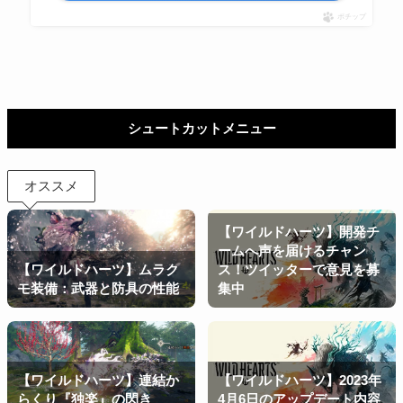
ポチップ
シュートカットメニュー
オススメ
【ワイルドハーツ】開発チ
ームへ声を届けるチャン
【ワイルドハーツ】ムラク
ス！ツイッターで意見を募
モ装備：武器と防具の性能
集中
【ワイルドハーツ】連結か
【ワイルドハーツ】2023年
らくり『独楽』の閃き
4月6日のアップデート内容