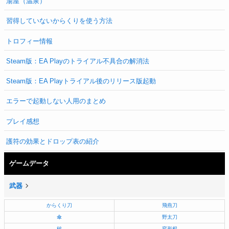
湯屋（温泉）
習得していないからくりを使う方法
トロフィー情報
Steam版：EA Playのトライアル不具合の解消法
Steam版：EA Playトライアル後のリリース版起動
エラーで起動しない人用のまとめ
プレイ感想
護符の効果とドロップ表の紹介
ゲームデータ
武器
からくり刀
飛燕刀
傘
野太刀
槌
変形棍