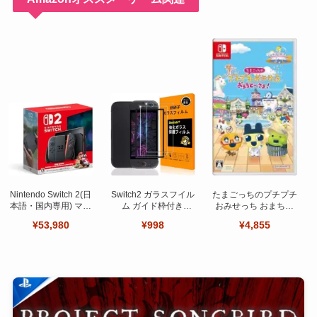
Nintendo Switch 2(日
Switch2 ガラスフイル
たまごっちのプチプチ
本語・国内専用) マリ
ム ガイド枠付き
おみせっち おまちど
オカート ワールド セ
【Seninhi 】【2枚セ
～さま！
¥53,980
¥998
¥4,855
ット
ット 日本旭硝子製-高
品質 】