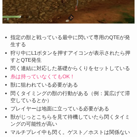
指定の獣と戦っている最中に閃いて専用のQTEが発
生する
狩り中にL1ボタンを押すアイコンが表示されたら押
すとQTE発生
閃く連結に対応した基礎からくりをセットしている
糸は持っていなくてもOK！
獣に狙われている必要がある
閃くタイミングの獣の行動がある（例：翼広げて滞
空しているとか）
プレイヤーは地面に立っている必要がある
獣がじっとこちらを見て待機していたら閃くタイミ
ングの可能性が高い
マルチプレイ中も閃く。ゲスト／ホストは関係ない