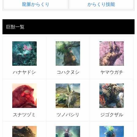
龍脈からくり
からくり技能
巨獣一覧
ハナヤドシ
コハクヌシ
ヤマウガチ
スナツヅミ
ツノバシリ
ジゴクザル