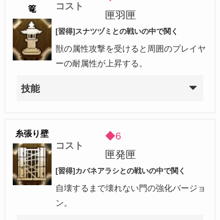
コスト
篭
匣羽匣
[習得]スナツヅミとの戦いの中で関く
獣の属性攻撃を受けると周囲のプレイヤ
ーの耐属性が上昇する。
技能
糸張り壁
◆6
コスト
匣発匣
[習得]カバネアラシとの戦いの中で関く
自壊するまで壊れない門の強化バージョ
ン。