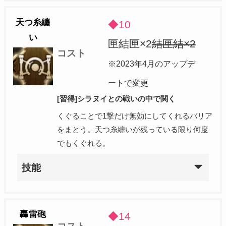
天つ糸纏
◆10
い
匣結匣×2
結匣結×2
コスト
※2023年4月のアップデ
ートで変更
[習得]シラヌイとの戦いの中で関く
くぐることで1撃だけ無効にしてくれるバリア
をまとう。天つ糸纏いが残っている限り何度
でもくぐれる。
技能
轟雷砲
◆14