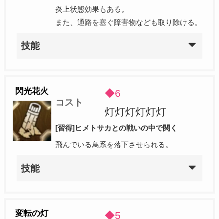
炎上状態効果もある。
また、通路を塞ぐ障害物なども取り除ける。
技能
閃光花火
◆6
コスト
灯灯灯灯灯灯
[習得]ヒメトサカとの戦いの中で関く
飛んでいる鳥系を落下させられる。
技能
変転の灯
◆5