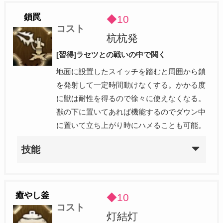
鎖罠
◆10
コスト
杭杭発
[習得]ラセツとの戦いの中で関く
地面に設置したスイッチを踏むと周囲から鎖
を発射して一定時間動けなくする。かかる度
に獣は耐性を得るので徐々に使えなくなる。
獣の下に置いてあれば機能するのでダウン中
に置いて立ち上がり時にハメることも可能。
技能
癒やし釜
◆10
コスト
灯結灯