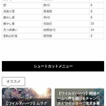
壁
匣×3
6
糸張り壁
匣発匣
6
癒やし香
羽×3
9
癒やし釜
灯結灯
10
天つ糸纏い
結匣結×2
14
変転の灯篭
匣羽匣
5
シュートカットメニュー
オススメ
【ワイルドハーツ】開発チ
ームへ声を届けるチャン
【ワイルドハーツ】ムラク
ス！ツイッターで意見を募