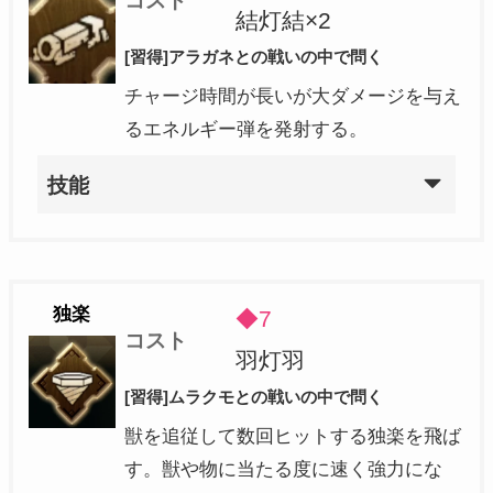
コスト
結灯結×2
[習得]アラガネとの戦いの中で問く
チャージ時間が長いが大ダメージを与え
るエネルギー弾を発射する。
技能
独楽
◆7
コスト
羽灯羽
[習得]ムラクモとの戦いの中で問く
獣を追従して数回ヒットする独楽を飛ば
す。獣や物に当たる度に速く強力にな