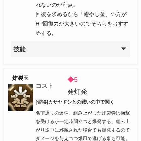
れないのが利点。
回復を求めるなら「癒やし釜」の方が
HP回復力が大きいのでそちらをおすす
めする。
技能
炸裂玉
◆5
コスト
発灯発
[習得]カサヤドシとの戦いの中で関く
名前通りの爆弾。組み上がった炸裂弾は衝撃
を受けるか一定時間立つと爆発する。組み上
がり途中に邪魔された場合でも爆発するので
ダメージを与えつつ爆風で逃げる事も可能。