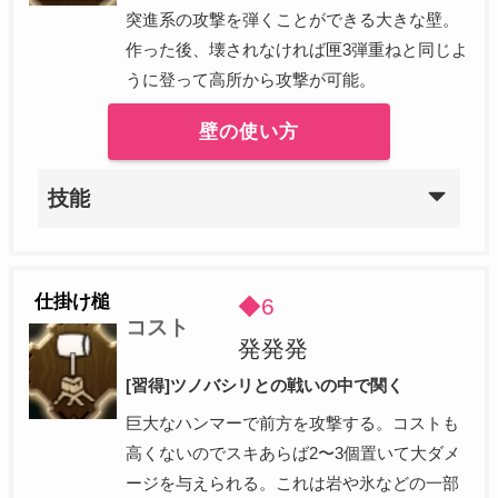
突進系の攻撃を弾くことができる大きな壁。
作った後、壊されなければ匣3弾重ねと同じよ
うに登って高所から攻撃が可能。
壁の使い方
技能
仕掛け槌
◆6
コスト
発発発
[習得]ツノバシリとの戦いの中で関く
巨大なハンマーで前方を攻撃する。コストも
高くないのでスキあらば2〜3個置いて大ダメ
ージを与えられる。これは岩や氷などの一部