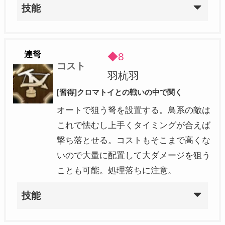
技能
連弩
◆8
コスト
羽杭羽
[習得]クロマトイとの戦いの中で関く
オートで狙う弩を設置する。鳥系の敵は
これで怯むし上手くタイミングが合えば
撃ち落とせる。コストもそこまで高くな
いので大量に配置して大ダメージを狙う
ことも可能。処理落ちに注意。
技能