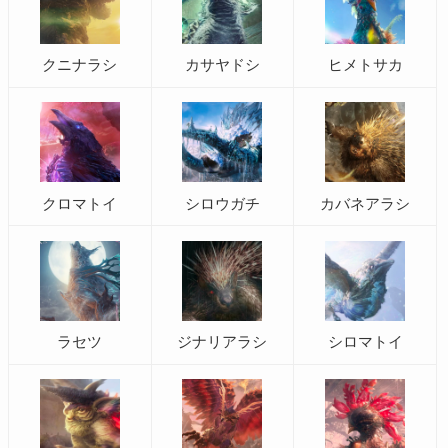
クニナラシ
カサヤドシ
ヒメトサカ
クロマトイ
シロウガチ
カバネアラシ
ラセツ
ジナリアラシ
シロマトイ