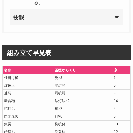
る。
技能
組み立て早見表
名称
基礎からくり
糸
仕掛け槌
発×3
6
炸裂玉
発灯発
5
連弩
羽杭羽
8
轟雷砲
結灯結×2
14
杭打ち
杭×2
4
閃光花火
灯×6
6
鎖罠
杭杭発
10
銛撃ち
発発杭
12