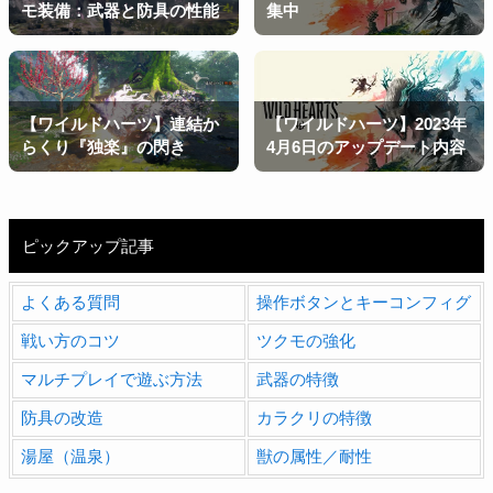
モ装備：武器と防具の性能
集中
【ワイルドハーツ】連結か
【ワイルドハーツ】2023年
らくり『独楽』の閃き
4月6日のアップデート内容
ピックアップ記事
よくある質問
操作ボタンとキーコンフィグ
戦い方のコツ
ツクモの強化
マルチプレイで遊ぶ方法
武器の特徴
防具の改造
カラクリの特徴
湯屋（温泉）
獣の属性／耐性