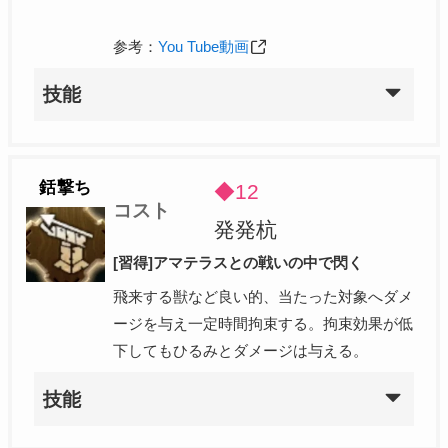
参考：
You Tube動画
技能
銛撃ち
◆12
コスト
発発杭
[習得]アマテラスとの戦いの中で閃く
飛来する獣など良い的、当たった対象へダメ
ージを与え一定時間拘束する。拘束効果が低
下してもひるみとダメージは与える。
技能