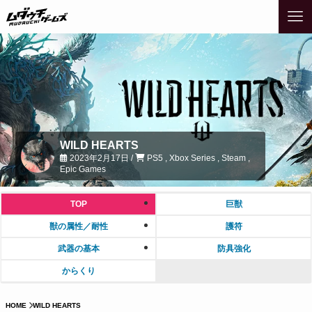
WILD HEARTS
2023年2月17日 /
PS5 , Xbox Series , Steam ,
Epic Games
TOP
巨獣
獣の属性／耐性
護符
武器の基本
防具強化
からくり
HOME
WILD HEARTS