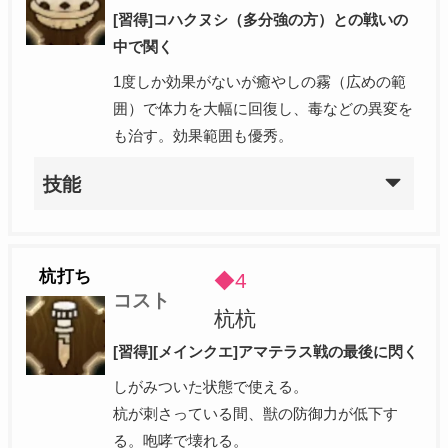
[習得]コハクヌシ（多分強の方）との戦いの
中で関く
1度しか効果がないが癒やしの霧（広めの範
囲）で体力を大幅に回復し、毒などの異変を
も治す。効果範囲も優秀。
技能
杭打ち
◆4
コスト
杭杭
[習得][メインクエ]アマテラス戦の最後に閃く
しがみついた状態で使える。
杭が刺さっている間、獣の防御力が低下す
る。咆哮で壊れる。