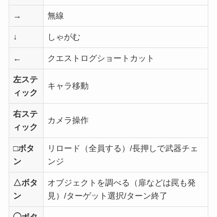
→
無線
↓
しゃがむ
←
クエストログショートカット
左ステ
キャラ移動
ィック
右ステ
カメラ操作
ィック
□ボタ
リロード（全員する）/長押しで武器チェ
ン
ンジ
△ボタ
オブジェクトを調べる（扉などは罠も発
ン
見）/ターゲット選択/ターン終了