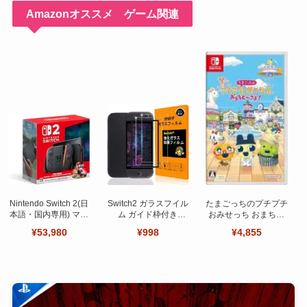
Amazonオススメ ゲーム関連
Nintendo Switch 2(日
Switch2 ガラスフイル
たまごっちのプチプチ
本語・国内専用) マリ
ム ガイド枠付き
おみせっち おまちど
オカート ワールド セ
【Seninhi 】【2枚セ
～さま！
¥53,980
¥998
¥4,855
ット
ット 日本旭硝子製-高
品質 】