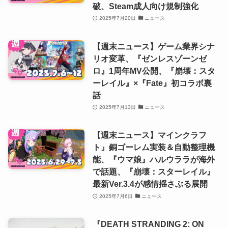
破、Steam成人向け規制強化
2025年7月20日
ニュース
【週末ニュース】ゲーム業界シナ
リオ変革、『ゼンレスゾーンゼ
ロ』1周年MV公開、『崩壊：スタ
ーレイル』×『Fate』初コラボ裏
話
2025年7月13日
ニュース
【週末ニュース】マインクラフ
ト』銅ゴーレム実装＆自動整理機
能、『ウマ娘』ハルウララが海外
で話題、『崩壊：スターレイル』
最新Ver.3.4が感情揺さぶる展開
2025年7月6日
ニュース
『DEATH STRANDING 2: ON