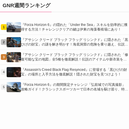
GNR週間ランキング
『Forza Horizon 6』の隠れた「Under the Sea」スキルを効率的に獲
1
得する方法！チャレンジクリアの鍵は伊東の海藻養殖場にあり！
『アサシン クリード ブラック フラッグ リシンクド』に隠された「黒
2
ひげの財宝」の謎を解き明かす！海底洞窟の危険を乗り越え、伝説の
報酬を手に入れよう
『アサシン クリード ブラック フラッグ リシンクド』に隠された「修
3
復可能な宝の地図」全5種を徹底解説！伝説のアイテムや新衣装を手
に入れるための「地図の断片」入手方法と修復のコツを紹介！
『Assassin's Creed Black Flag Resynced』に登場する「黒ひげの財
4
宝」の場所と入手方法を徹底解説！隠された財宝を見つけよう！
『Forza Horizon 6』の期間限定チャレンジ「弘前城での写真撮影」
5
攻略ガイド！クラシックスポーツカーで日本の名城を駆け巡り、特別
な報酬を手に入れよう！