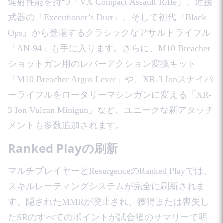
連射性能を持つ「VX Compact Assault Rifle」、近接
武器の「Executioner’s Duet」、そして初代『Black
Ops』から登場するクラシックなアサルトライフル
「AN-94」も手に入ります。さらに、M10 Breacher
ショットガン用のレバーアクション変換キット
「M10 Breacher Argus Lever」や、XR-3 Ionスナイパ
ーライフルをロータリーマシンガンに変える「XR-
3 Ion Vulcan Minigun」など、ユニークな新アタッチ
メントも多数追加されます。
Ranked Playの刷新
マルチプレイヤーとResurgenceのRanked Playでは、
スキルレーティングシステムが完全に刷新されま
す。隠されたMMRが廃止され、獲得または喪失し
たSRのすべてのポイントが試合後のサマリーで明