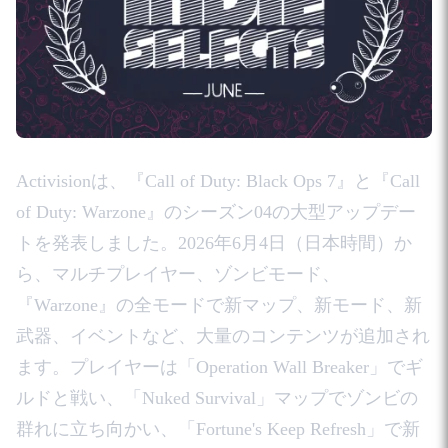
Activisionは、『Call of Duty: Black Ops 7』と『Call
of Duty: Warzone』のシーズン04の大型アップデー
トを発表しました。2026年6月4日（日本時間）か
ら、マルチプレイヤー、ゾンビモード、
『Warzone』の全モードで新マップ、新モード、新
武器、イベントなど、大量のコンテンツが追加され
ます。プレイヤーは「Operation Wall Breaker」でギ
ルドと戦い、「Nuked Survival」マップでゾンビの
群れに立ち向かい、「Fortune's Keep Refresh」で新