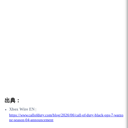
出典：
Xbox Wire EN
|
https://www.callofduty.com/blog/2026/06/call-of-duty-black-ops-7-warzo
ne-season-04-announcement