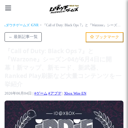
ムダウチゲームズ
GNR
『Call of Duty: Black Ops 7』と『Warzone』シーズン04が6月4日に開幕！新マップ、新モード、新武器、Ranked Play刷新など大量コンテンツを一挙紹介
← 最新記事一覧
ブックマーク
『Call of Duty: Black Ops 7』と
『Warzone』シーズン04が6月4日に開
幕！新マップ、新モード、新武器、
Ranked Play刷新など大量コンテンツを一
挙紹介
2026年06月04日 |
#ゲーム
#アプデ
|
Xbox Wire EN