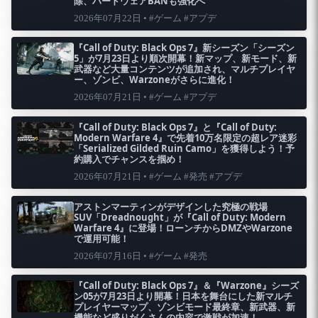
除、ハードウェアBANも強化へ
2026年07月22日 • #ゲーム #アプデ
『Call of Duty: Black Ops 7』新シーズン「シーズン
5」が7月23日より順次開幕！新マップ、新モード、新
武器など大量コンテンツが追加され、マルチプレイヤ
ー、ゾンビ、Warzoneがさらに進化！
2026年07月21日 • #ゲーム #アプデ
『Call of Duty: Black Ops 7』と『Call of Duty:
Modern Warfare 4』で先着10万名限定の超レア迷彩
「Serialized Gilded Ruin Camo」を獲得しよう！予
約購入でチャンスを掴め！
2026年07月21日 • #ゲーム #発売 #アプデ
アストンマーティンがデザインした究極の戦場
SUV「Dreadnought」が『Call of Duty: Modern
Warfare 4』に登場！ローンチからDMZやWarzone
で運用可能！
2026年07月16日 • #ゲーム #発売
『Call of Duty: Black Ops 7』＆『Warzone』シーズ
ン05が7月23日より開幕！日本を舞台にした新マルチ
プレイヤーマップ、ゾンビモード最終章、新武器、新
機能など盛りだくさんの内容で激戦が加速！