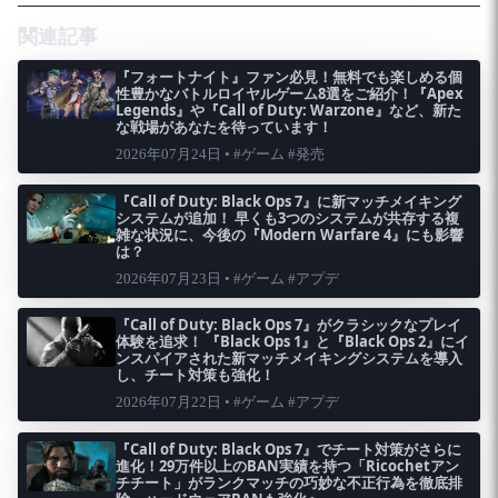
関連記事
『フォートナイト』ファン必見！無料でも楽しめる個
性豊かなバトルロイヤルゲーム8選をご紹介！『Apex
Legends』や『Call of Duty: Warzone』など、新た
な戦場があなたを待っています！
2026年07月24日 • #ゲーム #発売
『Call of Duty: Black Ops 7』に新マッチメイキング
システムが追加！ 早くも3つのシステムが共存する複
雑な状況に、今後の『Modern Warfare 4』にも影響
は？
2026年07月23日 • #ゲーム #アプデ
『Call of Duty: Black Ops 7』がクラシックなプレイ
体験を追求！ 『Black Ops 1』と『Black Ops 2』にイ
ンスパイアされた新マッチメイキングシステムを導入
し、チート対策も強化！
2026年07月22日 • #ゲーム #アプデ
『Call of Duty: Black Ops 7』でチート対策がさらに
進化！29万件以上のBAN実績を持つ「Ricochetアン
チチート」がランクマッチの巧妙な不正行為を徹底排