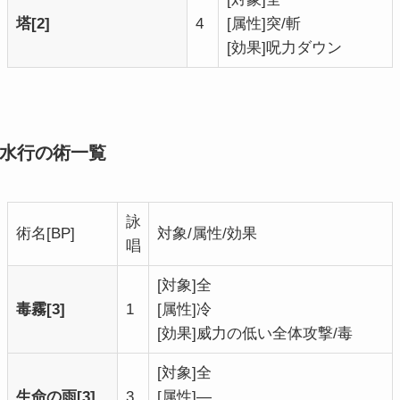
塔[2]
4
[属性]突/斬
[効果]呪力ダウン
水行の術一覧
詠
術名[BP]
対象/属性/効果
唱
[対象]全
毒霧[3]
1
[属性]冷
[効果]威力の低い全体攻撃/毒
[対象]全
生命の雨[3]
3
[属性]―