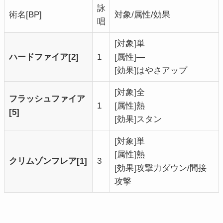
詠
術名[BP]
対象/属性/効果
唱
[対象]単
ハードファイア[2]
1
[属性]―
[効果]はやさアップ
[対象]全
フラッシュファイア
1
[属性]熱
[5]
[効果]スタン
[対象]単
[属性]熱
クリムゾンフレア[1]
3
[効果]攻撃力ダウン/間接
攻撃