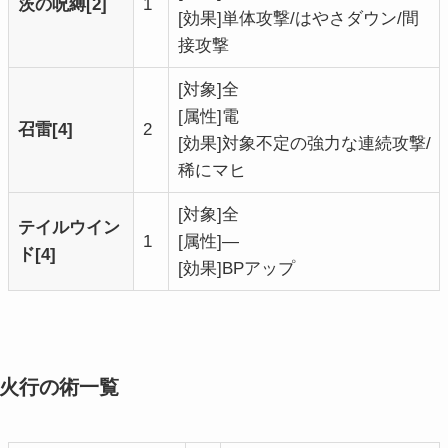
茨の呪縛[2]
1
[効果]単体攻撃/はやさダウン/間
接攻撃
[対象]全
[属性]電
召雷[4]
2
[効果]対象不定の強力な連続攻撃/
稀にマヒ
[対象]全
テイルウイン
1
[属性]―
ド[4]
[効果]BPアップ
火行の術一覧