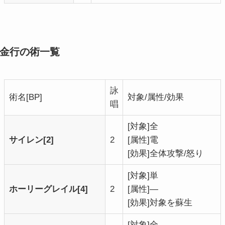
金行の術一覧
詠
術名[BP]
対象/属性/効果
唱
[対象]全
サイレン[2]
2
[属性]電
[効果]全体攻撃/怒り
[対象]単
ホーリーグレイル[4]
2
[属性]―
[効果]対象を蘇生
[対象]全