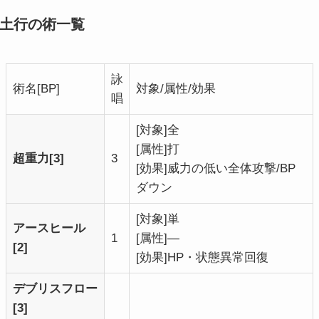
土行の術一覧
詠
術名[BP]
対象/属性/効果
唱
[対象]全
[属性]打
超重力[3]
3
[効果]威力の低い全体攻撃/BP
ダウン
[対象]単
アースヒール
1
[属性]―
[2]
[効果]HP・状態異常回復
デブリスフロー
[3]