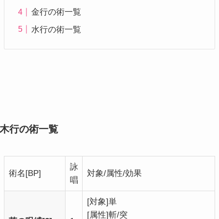
金行の術一覧
水行の術一覧
木行の術一覧
詠
術名[BP]
対象/属性/効果
唱
[対象]単
[属性]斬/突