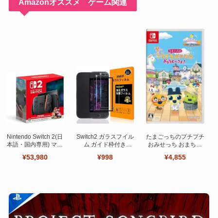
Amazonオススメ ゲーム関連
Nintendo Switch 2(日
Switch2 ガラスフイル
たまごっちのプチプチ
本語・国内専用) マリ
ム ガイド枠付き
おみせっち おまちど
オカート ワールド セ
【Seninhi 】【2枚セ
～さま！
¥53,980
¥998
¥4,855
ット
ット 日本旭硝子製-高
品質 】