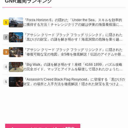
GNR週間ランキング
『Forza Horizon 6』の隠れた「Under the Sea」スキルを効率的
1
に獲得する方法！チャレンジクリアの鍵は伊東の海藻養殖場にあ
り！
『アサシン クリード ブラック フラッグ リシンクド』に隠された
2
「黒ひげの財宝」の謎を解き明かす！海底洞窟の危険を乗り越
え、伝説の報酬を手に入れよう
『アサシン クリード ブラック フラッグ リシンクド』に隠された
3
「修復可能な宝の地図」全5種を徹底解説！伝説のアイテムや新衣
装を手に入れるための「地図の断片」入手方法と修復のコツを紹
介！
『Big Walk』の謎を解き明かす！座標「4166 1899」パズル攻略
4
の完全ガイド、マップとアイテムを駆使して隠されたひょうたん
を手に入れよう！
『Assassin's Creed Black Flag Resynced』に登場する「黒ひげの
5
財宝」の場所と入手方法を徹底解説！隠された財宝を見つけよ
う！