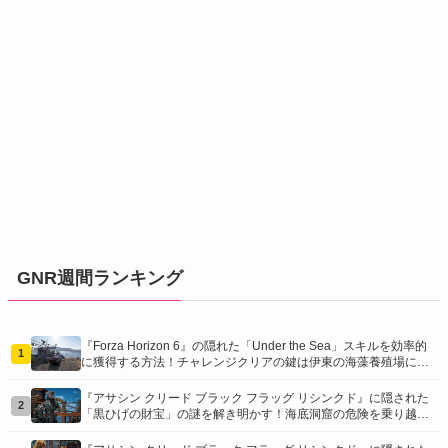
GNR週間ランキング
『Forza Horizon 6』の隠れた「Under the Sea」スキルを効率的
1
に獲得する方法！チャレンジクリアの鍵は伊東の海藻養殖場にあ
り！
『アサシン クリード ブラック フラッグ リシンクド』に隠された
2
「黒ひげの財宝」の謎を解き明かす！海底洞窟の危険を乗り越
え、伝説の報酬を手に入れよう