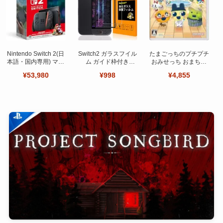
Nintendo Switch 2(日
Switch2 ガラスフイル
たまごっちのプチプチ
本語・国内専用) マリ
ム ガイド枠付き
おみせっち おまちど
オカート ワールド セ
【Seninhi 】【2枚セ
～さま！
¥53,980
¥998
¥4,855
ット
ット 日本旭硝子製-高
品質 】