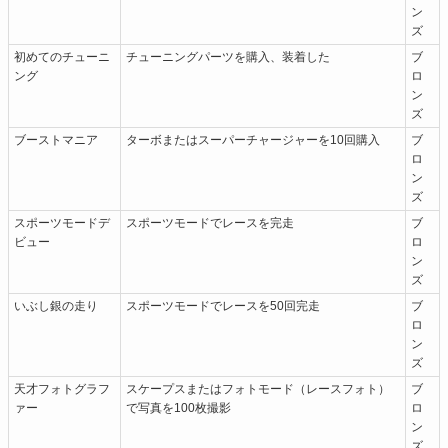
ン
ズ
初めてのチューニ
チューニングパーツを購入、装着した
ブ
ング
ロ
ン
ズ
ブーストマニア
ターボまたはスーパーチャージャーを10回購入
ブ
ロ
ン
ズ
スポーツモードデ
スポーツモードでレースを完走
ブ
ビュー
ロ
ン
ズ
いぶし銀の走り
スポーツモードでレースを50回完走
ブ
ロ
ン
ズ
天才フォトグラフ
スケープスまたはフォトモード（レースフォト）
ブ
ァー
で写真を100枚撮影
ロ
ン
ズ