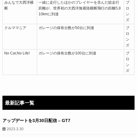
みんなで大西洋横
一緒に走行したほかのプレイヤーを含んだ総走行
ブ
断
距離が、世界初の大西洋無着陸横断飛行の距離5,8
ロ
10kmに到達
ン
ズ
クルママニア
ガレージの保有台数が50台に到達
ブ
ロ
ン
ズ
No Car,No Life!
ガレージの保有台数が100台に到達
ブ
ロ
ン
ズ
最新記事一覧
アップデートを3月30日配信 – GT7
2023.3.30