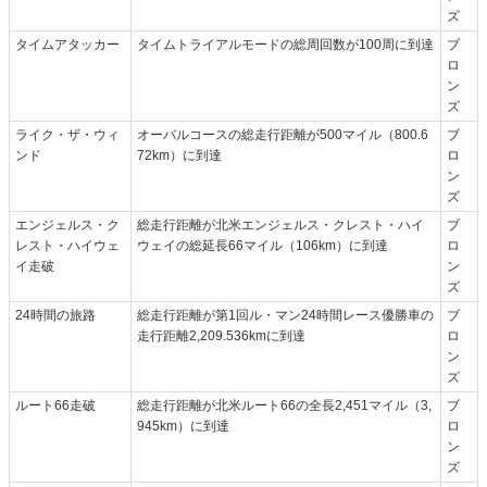
ズ
タイムアタッカー
タイムトライアルモードの総周回数が100周に到達
ブ
ロ
ン
ズ
ライク・ザ・ウィ
オーバルコースの総走行距離が500マイル（800.6
ブ
ンド
72km）に到達
ロ
ン
ズ
エンジェルス・ク
総走行距離が北米エンジェルス・クレスト・ハイ
ブ
レスト・ハイウェ
ウェイの総延長66マイル（106km）に到達
ロ
イ走破
ン
ズ
24時間の旅路
総走行距離が第1回ル・マン24時間レース優勝車の
ブ
走行距離2,209.536kmに到達
ロ
ン
ズ
ルート66走破
総走行距離が北米ルート66の全長2,451マイル（3,
ブ
945km）に到達
ロ
ン
ズ