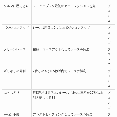
クルマに歴史あり
メニューブック最初のカーコレクションを完了
ブ
ロ
ン
ズ
ポジションアップ
レース1周目に5つ以上ポジションアップ
ブ
ロ
ン
ズ
クリーンレース
接触、コースアウトなしでレースを完走
ブ
ロ
ン
ズ
ギリギリの勝利
2位との差が0.5秒以内でレースに勝利
ブ
ロ
ン
ズ
ぶっちぎり！
周回数が2周以上のレースで2位の車両を10秒以上
ブ
引き離して勝利
ロ
ン
ズ
手助け不要！
アシストセッティングなしでレースを完走
ブ