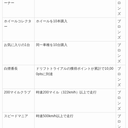
ーナー
ロ
ン
ズ
ホイールコレクタ
ホイールを10本購入
ブ
ー
ロ
ン
ズ
お気に入りの1台
同一車種を10台購入
ブ
ロ
ン
ズ
白煙番長
ドリフトトライアルの獲得ポイントが累計で10,00
ブ
0ptsに到達
ロ
ン
ズ
200マイルクラブ
時速200マイル（322km/h）以上で走行
ブ
ロ
ン
ズ
スピードマニア
時速500km/h以上で走行
ブ
ロ
ン