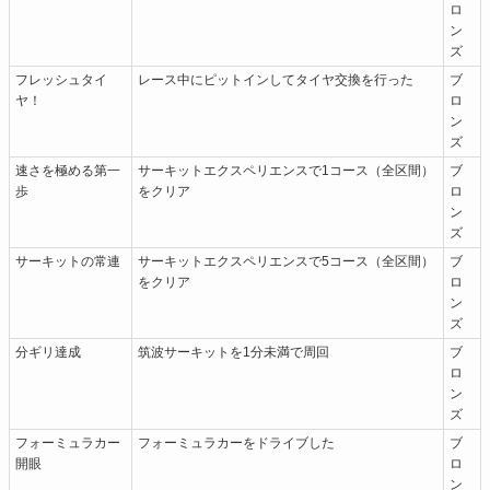
ロ
ン
ズ
フレッシュタイ
レース中にピットインしてタイヤ交換を行った
ブ
ヤ！
ロ
ン
ズ
速さを極める第一
サーキットエクスペリエンスで1コース（全区間）
ブ
歩
をクリア
ロ
ン
ズ
サーキットの常連
サーキットエクスペリエンスで5コース（全区間）
ブ
をクリア
ロ
ン
ズ
分ギリ達成
筑波サーキットを1分未満で周回
ブ
ロ
ン
ズ
フォーミュラカー
フォーミュラカーをドライブした
ブ
開眼
ロ
ン