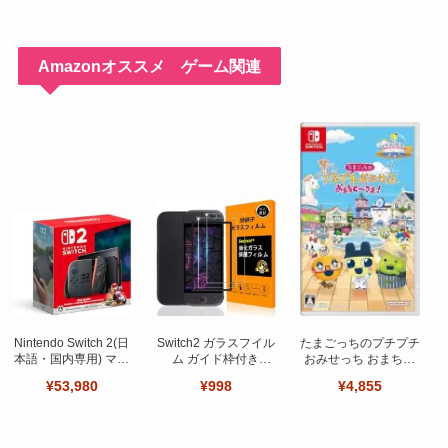
Amazonオススメ ゲーム関連
Nintendo Switch 2(日
Switch2 ガラスフイル
たまごっちのプチプチ
本語・国内専用) マリ
ム ガイド枠付き
おみせっち おまちど
オカート ワールド セ
【Seninhi 】【2枚セ
～さま！
¥53,980
¥998
¥4,855
ット
ット 日本旭硝子製-高
品質 】