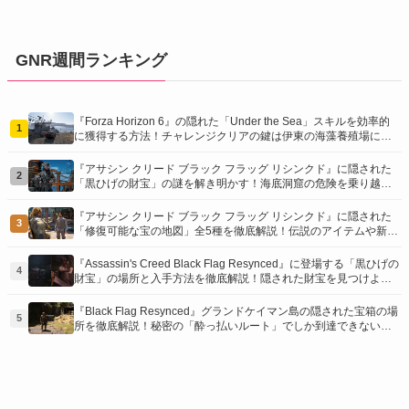
GNR週間ランキング
『Forza Horizon 6』の隠れた「Under the Sea」スキルを効率的
1
に獲得する方法！チャレンジクリアの鍵は伊東の海藻養殖場にあ
り！
『アサシン クリード ブラック フラッグ リシンクド』に隠された
2
「黒ひげの財宝」の謎を解き明かす！海底洞窟の危険を乗り越
え、伝説の報酬を手に入れよう
『アサシン クリード ブラック フラッグ リシンクド』に隠された
3
「修復可能な宝の地図」全5種を徹底解説！伝説のアイテムや新衣
装を手に入れるための「地図の断片」入手方法と修復のコツを紹
介！
『Assassin's Creed Black Flag Resynced』に登場する「黒ひげの
4
財宝」の場所と入手方法を徹底解説！隠された財宝を見つけよ
う！
『Black Flag Resynced』グランドケイマン島の隠された宝箱の場
5
所を徹底解説！秘密の「酔っ払いルート」でしか到達できないお
宝も明らかに