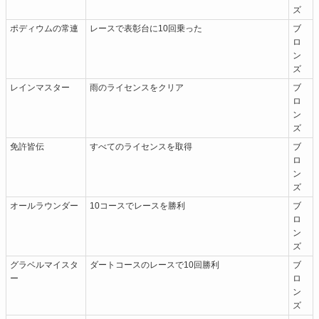
ズ
ポディウムの常連
レースで表彰台に10回乗った
ブ
ロ
ン
ズ
レインマスター
雨のライセンスをクリア
ブ
ロ
ン
ズ
免許皆伝
すべてのライセンスを取得
ブ
ロ
ン
ズ
オールラウンダー
10コースでレースを勝利
ブ
ロ
ン
ズ
グラベルマイスタ
ダートコースのレースで10回勝利
ブ
ー
ロ
ン
ズ