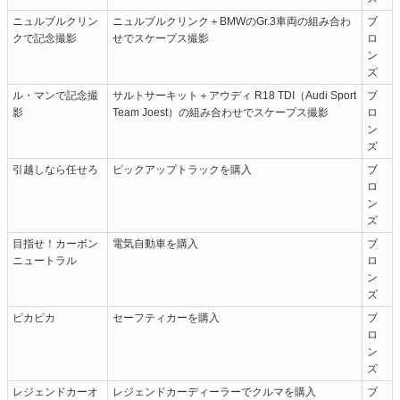
ニュルブルクリン
ニュルブルクリンク＋BMWのGr.3車両の組み合わ
ブ
クで記念撮影
せでスケープス撮影
ロ
ン
ズ
ル・マンで記念撮
サルトサーキット＋アウディ R18 TDI（Audi Sport
ブ
影
Team Joest）の組み合わせでスケープス撮影
ロ
ン
ズ
引越しなら任せろ
ピックアップトラックを購入
ブ
ロ
ン
ズ
目指せ！カーボン
電気自動車を購入
ブ
ニュートラル
ロ
ン
ズ
ピカピカ
セーフティカーを購入
ブ
ロ
ン
ズ
レジェンドカーオ
レジェンドカーディーラーでクルマを購入
ブ