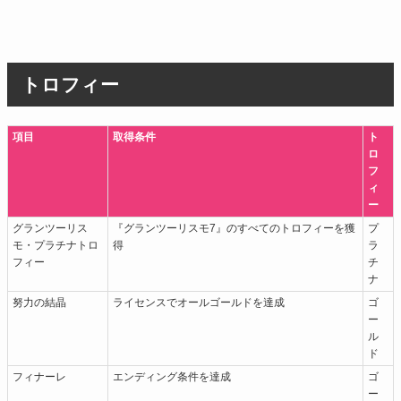
トロフィー
項目
取得条件
ト
ロ
フ
ィ
ー
グランツーリス
『グランツーリスモ7』のすべてのトロフィーを獲
プ
モ・プラチナトロ
得
ラ
フィー
チ
ナ
努力の結晶
ライセンスでオールゴールドを達成
ゴ
ー
ル
ド
フィナーレ
エンディング条件を達成
ゴ
ー