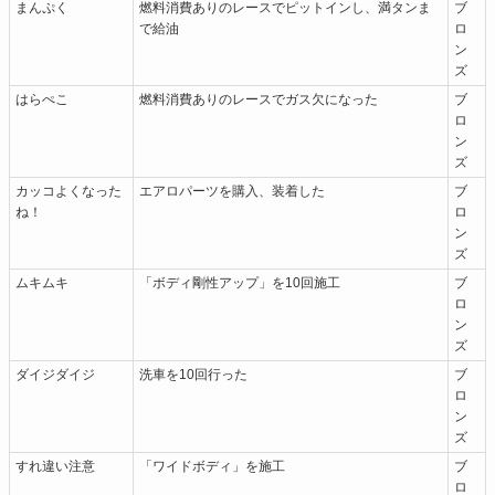
まんぷく
燃料消費ありのレースでピットインし、満タンま
ブ
で給油
ロ
ン
ズ
はらぺこ
燃料消費ありのレースでガス欠になった
ブ
ロ
ン
ズ
カッコよくなった
エアロパーツを購入、装着した
ブ
ね！
ロ
ン
ズ
ムキムキ
「ボディ剛性アップ」を10回施工
ブ
ロ
ン
ズ
ダイジダイジ
洗車を10回行った
ブ
ロ
ン
ズ
すれ違い注意
「ワイドボディ」を施工
ブ
ロ