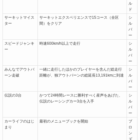
ル
ド
サーキットマイス
サーキットエクスペリエンスで15コース（全区
シ
ター
間）をクリア
ル
バ
ー
スピードジャンキ
時速600km/h以上で走行
シ
ー
ル
バ
ー
みんなでアウトバ
一緒に走行したほかのプレイヤーを含んだ総走行
シ
ーン走破
距離が、独アウトバーンの総延長13,191kmに到達
ル
バ
ー
伝説の3台
かつて24時間レースに勝利すべく産声をあげた、
シ
伝説のレーシングカー3台を入手
ル
バ
ー
カーライフのはじ
最初のメニューブックを開始
ブ
まり
ロ
ン
ズ