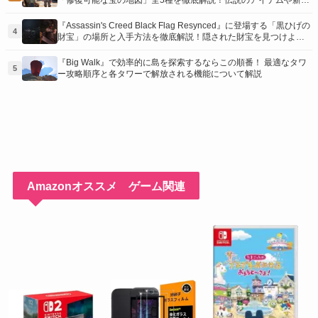
「修復可能な宝の地図」全5種を徹底解説！伝説のアイテムや新衣
装を手に入れるための「地図の断片」入手方法と修復のコツを紹
介！
『Assassin's Creed Black Flag Resynced』に登場する「黒ひげの
4
財宝」の場所と入手方法を徹底解説！隠された財宝を見つけよ
う！
『Big Walk』で効率的に島を探索するならこの順番！ 最適なタワ
5
ー攻略順序と各タワーで解放される機能について解説
Amazonオススメ ゲーム関連