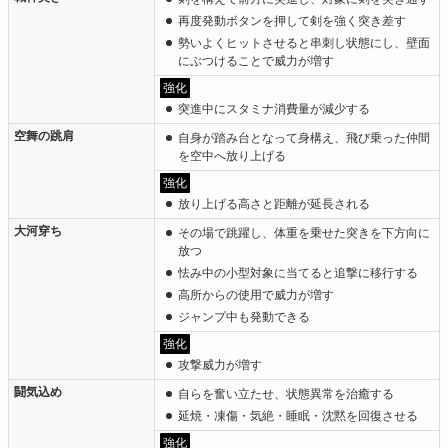
再度発動ボタンを押して剣を強く突き差す
勢いよくヒットさせると串刺し状態にし、壁面
にぶつけることで威力が増す
強化
突進中にスタミナ消費量が減少する
空舞の跳肩
自身が踏み台となって身構え、飛び乗った仲間
を空中へ放り上げる
強化
放り上げる高さと距離が延長される
大河穿ち
その場で跳躍し、体重を乗せた突きを下方向に
放つ
怯み中の小型対象に当てると追撃に移行する
高所からの使用で威力が増す
ジャンプ中も発動できる
強化
攻撃威力が増す
闘気込め
自らを奮い立たせ、状態異常を治癒する
延焼・凍傷・気絶・睡眠・沈黙を回復させる
強化