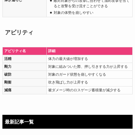
弾き逸らし
敵対対象からの攻撃に合わせて溜め攻撃を当て
ると攻撃を受け流すことができる
対象の体勢を崩しやすい
アビリティ
アビリティ名
詳細
活精
体力の最大値が増加する
剛力
対象に組みついた際、押し引きする力が上昇する
破防
対象のガード状態を崩しやすくなる
剛衝
吹き飛ばし力が上昇する
減痛
被ダメージ時のロスゲージ蓄積量が減少する
最新記事一覧