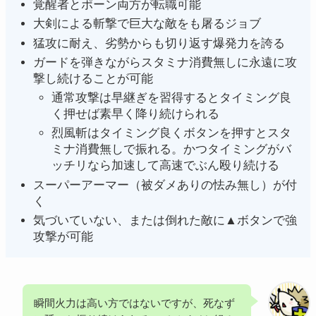
覚醒者とポーン両方が転職可能
大剣による斬撃で巨大な敵をも屠るジョブ
猛攻に耐え、劣勢からも切り返す爆発力を誇る
ガードを弾きながらスタミナ消費無しに永遠に攻
撃し続けることが可能
通常攻撃は早継ぎを習得するとタイミング良
く押せば素早く降り続けられる
烈風斬はタイミング良くボタンを押すとスタ
ミナ消費無しで振れる。かつタイミングがバ
ッチリなら加速して高速でぶん殴り続ける
スーパーアーマー（被ダメありの怯み無し）が付
く
気づいていない、または倒れた敵に▲ボタンで強
攻撃が可能
瞬間火力は高い方ではないですが、死なず