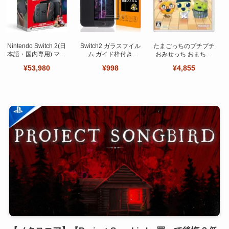
Nintendo Switch 2(日
Switch2 ガラスフイル
たまごっちのプチプチ
本語・国内専用) マリ
ム ガイド枠付き
おみせっち おまちど
オカート ワールド セ
【Seninhi 】【2枚セ
～さま！
¥53,980
¥998
¥4,855
ット
ット 日本旭硝子製-高
品質 】