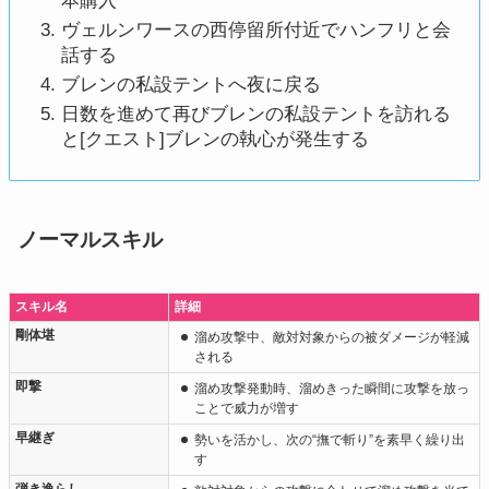
本購入
ヴェルンワースの西停留所付近でハンフリと会
話する
ブレンの私設テントへ夜に戻る
日数を進めて再びブレンの私設テントを訪れる
と[クエスト]ブレンの執心が発生する
ノーマルスキル
スキル名
詳細
剛体堪
溜め攻撃中、敵対対象からの被ダメージが軽減
される
即撃
溜め攻撃発動時、溜めきった瞬間に攻撃を放っ
ことで威力が増す
早継ぎ
勢いを活かし、次の“撫で斬り”を素早く繰り出
す