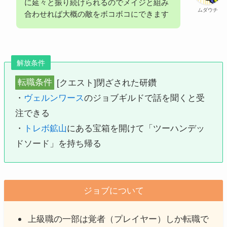
に延々と振り続けられるのでメイジと組み
ムダウチ
合わせれば大概の敵をボコボコにできます
解放条件
転職条件
[クエスト]閉ざされた研鑽
・
ヴェルンワース
のジョブギルドで話を聞くと受
注できる
・
トレボ鉱山
にある宝箱を開けて「ツーハンデッ
ドソード」を持ち帰る
ジョブについて
上級職の一部は覚者（プレイヤー）しか転職で