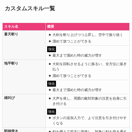
カスタムスキル一覧
スキル名
概要
蒼天斬り
大剣を斬り上げつつ上昇し、空中で振り抜く
溜めて放つことができる
強化
最大まで溜めた時の威力が増す
地平斬り
大剣を回転させるように振るい、全方位に薙ぎ
払う
溜めて放つことができる
強化
最大まで溜めた時の威力が増す
雄叫び
大声を発し、周囲の敵対対象の注意を自身に引
き付ける
強化
ボタンの追加入力で、より注意を引き付けやす
くなる
戦神突き
剣を構えて前方に突進し、対象に剣を突き通す