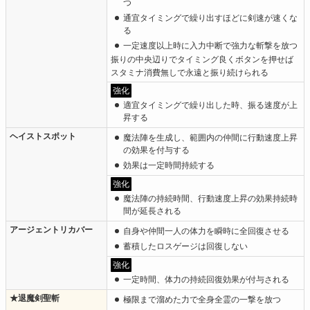
つ
通宜タイミングで繰り出すほどに剣速が速くな
る
一定速度以上時に入力中断で強力な斬撃を放つ
振りの中央辺りでタイミング良くボタンを押せば
スタミナ消費無しで永遠と振り続けられる
強化
適宜タイミングで繰り出した時、振る速度が上
昇する
ヘイストスポット
魔法陣を生成し、範囲内の仲間に行動速度上昇
の効果を付与する
効果は一定時間持続する
強化
魔法陣の持続時間、行動速度上昇の効果持続時
間が延長される
アージェントリカバー
自身や仲間一人の体力を瞬時に全回復させる
蓄積したロスゲージは回復しない
強化
一定時間、体力の持続回復効果が付与される
★退魔剣聖斬
極限まで溜めた力で全身全霊の一撃を放つ