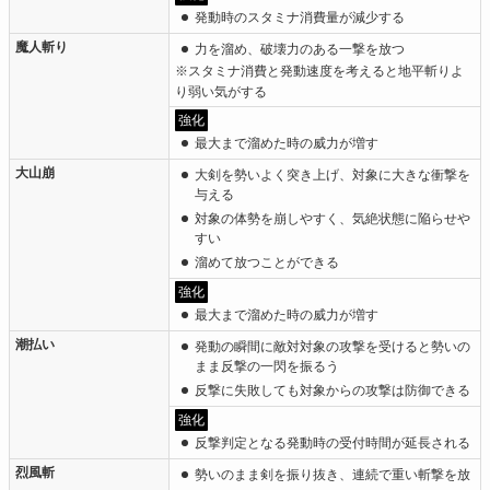
発動時のスタミナ消費量が減少する
魔人斬り
力を溜め、破壊力のある一撃を放つ
※スタミナ消費と発動速度を考えると地平斬りよ
り弱い気がする
強化
最大まで溜めた時の威力が増す
大山崩
大剣を勢いよく突き上げ、対象に大きな衝撃を
与える
対象の体勢を崩しやすく、気絶状態に陥らせや
すい
溜めて放つことができる
強化
最大まで溜めた時の威力が増す
潮払い
発動の瞬間に敵対対象の攻撃を受けると勢いの
まま反撃の一閃を振るう
反撃に失敗しても対象からの攻撃は防御できる
強化
反撃判定となる発動時の受付時間が延長される
烈風斬
勢いのまま剣を振り抜き、連続で重い斬撃を放