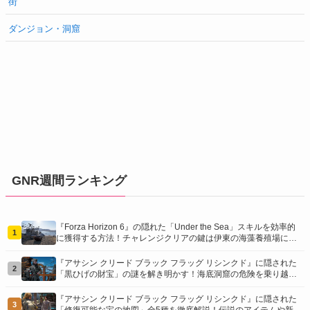
街
ダンジョン・洞窟
GNR週間ランキング
『Forza Horizon 6』の隠れた「Under the Sea」スキルを効率的
1
に獲得する方法！チャレンジクリアの鍵は伊東の海藻養殖場にあ
り！
『アサシン クリード ブラック フラッグ リシンクド』に隠された
2
「黒ひげの財宝」の謎を解き明かす！海底洞窟の危険を乗り越
え、伝説の報酬を手に入れよう
『アサシン クリード ブラック フラッグ リシンクド』に隠された
3