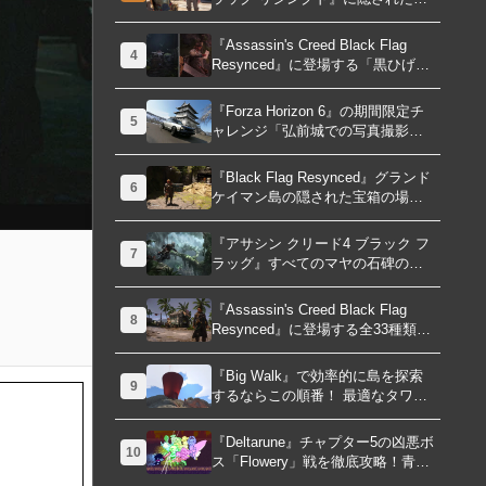
「修復可能な宝の地図」全5種を徹
底解説！伝説のアイテムや新衣装
『Assassin's Creed Black Flag
4
を手に入れるための「地図の断
Resynced』に登場する「黒ひげの
片」入手方法と修復のコツを紹
財宝」の場所と入手方法を徹底解
介！
説！隠された財宝を見つけよう！
『Forza Horizon 6』の期間限定チ
5
ャレンジ「弘前城での写真撮影」
攻略ガイド！クラシックスポーツ
カーで日本の名城を駆け巡り、特
『Black Flag Resynced』グランド
6
別な報酬を手に入れよう！
ケイマン島の隠された宝箱の場所
を徹底解説！秘密の「酔っ払いル
ート」でしか到達できないお宝も
『アサシン クリード4 ブラック フ
7
明らかに
ラッグ』すべてのマヤの石碑の場
所と座標が公開！銃弾を弾く特殊
なマヤの衣装を入手して海賊ライ
『Assassin's Creed Black Flag
8
フを有利に進めよう！
Resynced』に登場する全33種類の
衣装が公開！海賊とアサシンのス
タイルを自由にカスタマイズ！
『Big Walk』で効率的に島を探索
9
するならこの順番！ 最適なタワー
攻略順序と各タワーで解放される
機能について解説
『Deltarune』チャプター5の凶悪ボ
10
ス「Flowery」戦を徹底攻略！青い
ギミックと仲間との連携が勝利の