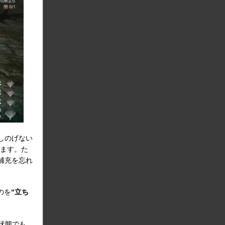
しのげない
ります。た
補充を忘れ
のを
“立ち
。
状態でも