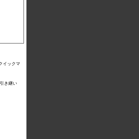
鍵を握る！
クイックマ
を引き継い