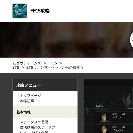
FF15攻略
ムダウチゲームズ
FF15
戦友
戦友：ハンマーヘッドからの旅立ち
攻略メニュー
トップページ
攻略記事
基本情報
ステータスの基礎
魔法効果のステータス
レベル上げと金策