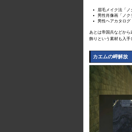
眉毛メイク法「ノ
男性肖像画「ノク
男性ヘアカタログ
あとは帝国兵などから
飾りという素材も入手
カエムの岬解放