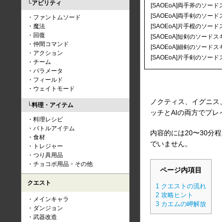
アビリティ
[SAOEoA]両手斧のソー
[SAOEoA]両手剣のソー
ファントムソード
[SAOEoA]片手棍のソー
魔法
回復
[SAOEoA]短剣のソードス
仲間コマンド
[SAOEoA]細剣のソードス
アクション
[SAOEoA]片手剣のソー
チーム
パラメータ
フィールド
ウェイトモード
ノクティス、イグニス
料理・アイテム
ッチとAIの両方でプ
料理レシピ
バトルアイテム
内容的には20〜30
食材
でいません。
トレジャー
つり具用品
チョコボ用品・その他
ページ内項目
クエスト
1
クエストの流れ
2
攻略ヒント
メインキャラ
3
カエムの岬解放
ダンジョン
武器改造