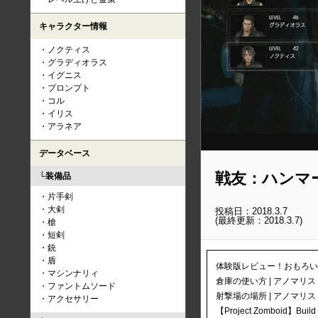
キャラクター情報
ノクティス
グラディオラス
イグニス
プロンプト
コル
イリス
アラネア
データベース
戦友：ハンマ
装備品
片手剣
大剣
投稿日：2018.3.7
(最終更新：2018.3.7)
槍
短剣
銃
盾
体験版レビュー！おもろいけど爽快
マシンナリィ
倉庫の使い方 | アノマリス
ファントムソード
射撃場の場所 | アノマリス
アクセサリー
【Project Zomboid】B