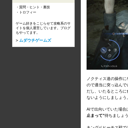
質問・ヒント・裏技
トロフィー
ゲーム好きをこじらせて攻略系のサ
イトを個人運営しています。ブログ
もやってます。
ムダウチゲームズ
ノクティス達の操作に
ので適当に突っ込んで
だし、いたるところに
ないようにしましょう
AIで出向いていた場
止まって”
待ちましょ
キングベヒーモス戦で