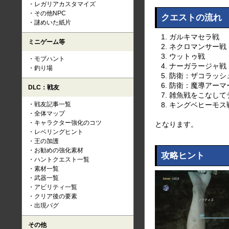
レガリアカスタマイズ
その他NPC
クエストの流れ
謎めいた紙片
ガルキマセラ戦
ミニゲーム等
ネクロマンサー戦
ウットゥ戦
モブハント
ナーガラージャ戦
釣り場
防衛：ザコラッシ
防衛：魔導アーマ
DLC：戦友
雑魚戦をこなして
戦友記事一覧
キングベヒーモス
全体マップ
キャラクター強化のコツ
となります。
レベリングヒント
王の加護
お勧めの強化素材
攻略ヒント
ハントクエスト一覧
素材一覧
武器一覧
アビリティ一覧
クリア後の要素
出現バグ
その他