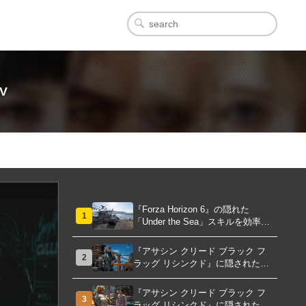
V
『Forza Horizon 6』の隠れた
1
「Under the Sea」スキルを効率的
に獲得する方法！チャレンジクリ
アの鍵は伊東の海藻養殖場にあ
『アサシン クリード ブラック フ
2
り！
ラッグ リシンクド』に隠された
「黒ひげの財宝」の謎を解き明か
す！海底洞窟の危険を乗り越え、
『アサシン クリード ブラック フ
3
伝説の報酬を手に入れよう
ラッグ リシンクド』に隠された