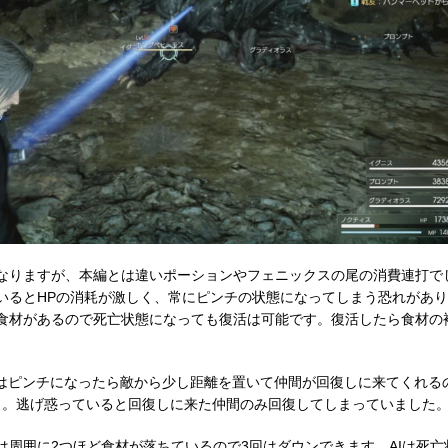
なりますが、本編とは違いポーションやフェニックスの尾の消費連打で
いるとHPの消耗が激しく、常にピンチの状態になってしまう恐れがあ
食材があるので死亡状態になっても復活は可能です。復活したら食材の
。
合はピンチになったら敵から少し距離を置いて仲間が回復しに来てくれる
う。逃げ惑っていると回復しに来た仲間のみ回復してしまっていました
は周囲に2つほど食材が落ちているので3回はダウンできます。AIは死亡