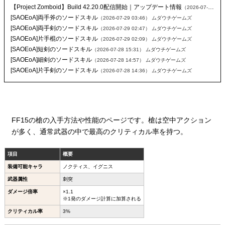
【Project Zomboid】Build 42.20.0配信開始｜アップデート情報
（2026-07-29 23:28）
[SAOEoA]両手斧のソードスキル
（2026-07-29 03:46）
ムダウチゲームズ
[SAOEoA]両手剣のソードスキル
（2026-07-29 02:47）
ムダウチゲームズ
[SAOEoA]片手棍のソードスキル
（2026-07-29 02:09）
ムダウチゲームズ
[SAOEoA]短剣のソードスキル
（2026-07-28 15:31）
ムダウチゲームズ
[SAOEoA]細剣のソードスキル
（2026-07-28 14:57）
ムダウチゲームズ
[SAOEoA]片手剣のソードスキル
（2026-07-28 14:36）
ムダウチゲームズ
FF15の槍の入手方法や性能のページです。槍は空中アクション
が多く、通常武器の中で最高のクリティカル率を持つ。
項目
概要
装備可能キャラ
ノクティス、イグニス
武器属性
刺突
ダメージ倍率
×1.1
※1発のダメージ計算に加算される
クリティカル率
3%