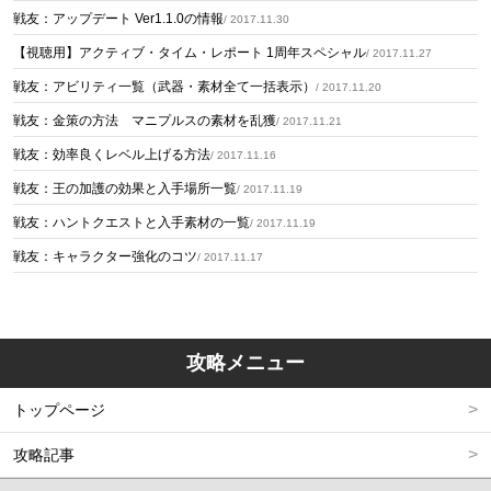
戦友：アップデート Ver1.1.0の情報
/ 2017.11.30
【視聴用】アクティブ・タイム・レポート 1周年スペシャル
/ 2017.11.27
戦友：アビリティ一覧（武器・素材全て一括表示）
/ 2017.11.20
戦友：金策の方法 マニプルスの素材を乱獲
/ 2017.11.21
戦友：効率良くレベル上げる方法
/ 2017.11.16
戦友：王の加護の効果と入手場所一覧
/ 2017.11.19
戦友：ハントクエストと入手素材の一覧
/ 2017.11.19
戦友：キャラクター強化のコツ
/ 2017.11.17
攻略メニュー
トップページ
攻略記事