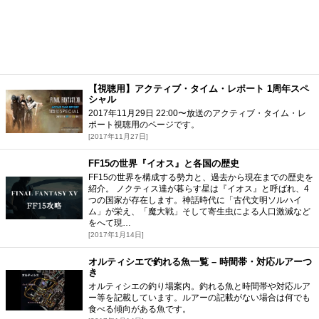
【視聴用】アクティブ・タイム・レポート 1周年スペ
シャル
2017年11月29日 22:00〜放送のアクティブ・タイム・レ
ポート視聴用のページです。
[2017年11月27日]
FF15の世界『イオス』と各国の歴史
FF15の世界を構成する勢力と、過去から現在までの歴史を
紹介。 ノクティス達が暮らす星は『イオス』と呼ばれ、4
つの国家が存在します。神話時代に「古代文明ソルハイ
ム」が栄え、「魔大戦」そして寄生虫による人口激減など
をへて現…
[2017年1月14日]
オルティシエで釣れる魚一覧 – 時間帯・対応ルアーつ
き
オルティシエの釣り場案内。釣れる魚と時間帯や対応ルア
ー等を記載しています。ルアーの記載がない場合は何でも
食べる傾向がある魚です。