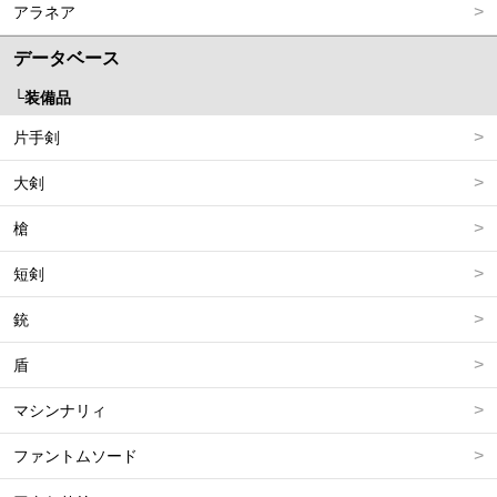
アラネア
データベース
装備品
片手剣
大剣
槍
短剣
銃
盾
マシンナリィ
ファントムソード