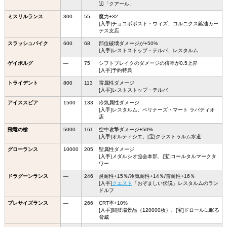
辺「クアール」
ミスリルランス
300
55
魔力+32
[入手]チョコボポスト・ウィズ、コルニクス鉱油カー
テス支店
スラッシュパイク
600
68
部位破壊ダメージが+50%
[入手]レストストップ・テルバ、レスタルム
ゲイボルグ
―
75
シフトブレイクのダメージの倍率が0.5上昇
[入手]予約特典
トライデント
800
113
雷属性ダメージ
[入手]レストストップ・テルバ
アイススピア
1500
133
冷気属性ダメージ
[入手]レスタルム、ベリナーズ・マート ラバティオ
店
飛竜の槍
5000
161
空中攻撃ダメージ+50%
[入手]オルティシエ、[宝]クラストゥルム水道
グローランス
10000
205
聖属性ダメージ
[入手]メダルシオ協会本部、[宝]コールタルマークタ
ワー
ドラグーンランス
―
246
炎耐性+15％/冷気耐性+14％/雷耐性+16％
[入手]
クエスト
「おぞましい伝説」レスタルムのラン
ドルフ
プレサイズランス
―
266
CRT率+10%
[入手]闘技場景品（120000枚）、[宝]ドロールに眠る
脅威