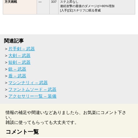
方天画戟
―
337
ステ上昇なし
連続攻撃の最後のダメージが+80%増加
[入手][宝]スチリフに眠る脅威
関連記事
片手剣 – 武器
大剣 – 武器
短剣 – 武器
銃 – 武器
盾 – 武器
マシンナリィ – 武器
ファントムソード – 武器
アクセサリー一覧 – 装備
情報の補足や間違いなどありましたら、お気楽にコメント下さ
い。
雑談に使ってもらっても大丈夫です。
コメント一覧