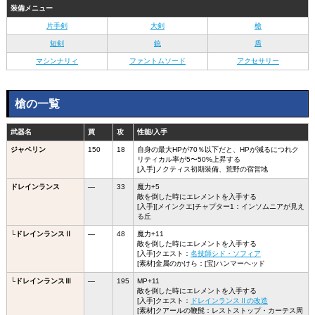
装備メニュー
片手剣
大剣
槍
短剣
銃
盾
マシンナリィ
ファントムソード
アクセサリー
槍の一覧
武器名
買
攻
性能/入手
ジャベリン
150
18
自身の最大HPが70％以下だと、HPが減るにつれク
リティカル率が5〜50%上昇する
[入手]ノクティス初期装備、荒野の宿営地
ドレインランス
―
33
魔力+5
敵を倒した時にエレメントを入手する
[入手][メインクエ]チャプター1：インソムニアが見え
る丘
└ドレインランスⅡ
―
48
魔力+11
敵を倒した時にエレメントを入手する
[入手]クエスト：
名技師シド・ソフィア
[素材]金属のかけら：[宝]ハンマーヘッド
└ドレインランスⅢ
―
195
MP+11
敵を倒した時にエレメントを入手する
[入手]クエスト：
ドレインランスⅡの改造
[素材]クアールの鞭髭：レストストップ・カーテス周