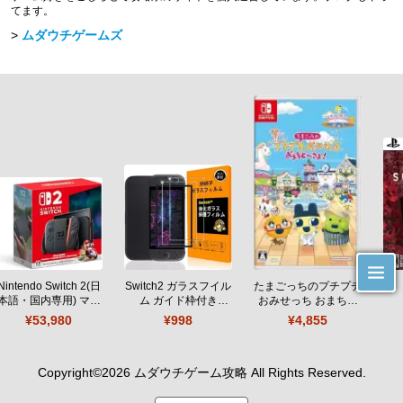
てます。
ムダウチゲームズ
Nintendo Switch 2(日
Switch2 ガラスフイル
たまごっちのプチプチ
本語・国内専用) マリ
ム ガイド枠付き
おみせっち おまちど
オカート ワールド セ
【Seninhi 】【2枚セ
～さま！
¥53,980
¥998
¥4,855
ット
ット 日本旭硝子製-高
品質 】
Copyright©
2026
ムダウチゲーム攻略
All Rights Reserved.