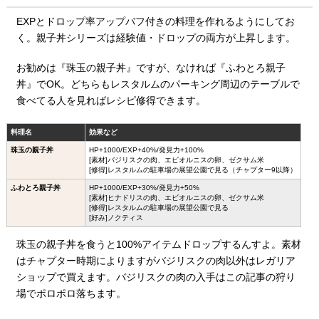
EXPとドロップ率アップバフ付きの料理を作れるようにしてお
く。親子丼シリーズは経験値・ドロップの両方が上昇します。
お勧めは『珠玉の親子丼』ですが、なければ『ふわとろ親子
丼』でOK。どちらもレスタルムのパーキング周辺のテーブルで
食べてる人を見ればレシピ修得できます。
料理名
効果など
珠玉の親子丼
HP+1000/EXP+40%/発見力+100%
[素材]バジリスクの肉、エピオルニスの卵、ゼクサム米
[修得]レスタルムの駐車場の展望公園で見る（チャプター9以降）
ふわとろ親子丼
HP+1000/EXP+30%/発見力+50%
[素材]ヒナドリスの肉、エビオルニスの卵、ゼクサム米
[修得]レスタルムの駐車場の展望公園で見る
[好み]ノクティス
珠玉の親子丼を食うと100%アイテムドロップするんすよ。素材
はチャプター時期によりますがバジリスクの肉以外はレガリア
ショップで買えます。バジリスクの肉の入手はこの記事の狩り
場でポロポロ落ちます。