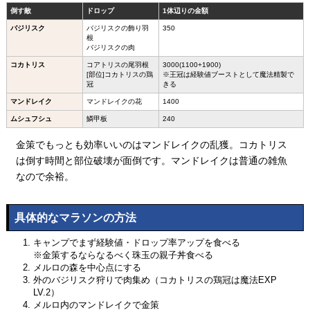
倒す敵
ドロップ
1体辺りの金額
バジリスク
バジリスクの飾り羽
350
根
バジリスクの肉
コカトリス
コアトリスの尾羽根
3000(1100+1900)
[部位]コカトリスの鶏
※王冠は経験値ブーストとして魔法精製で
冠
きる
マンドレイク
マンドレイクの花
1400
ムシュフシュ
鱗甲板
240
金策でもっとも効率いいのはマンドレイクの乱獲。コカトリス
は倒す時間と部位破壊が面倒です。マンドレイクは普通の雑魚
なので余裕。
具体的なマラソンの方法
キャンプでまず経験値・ドロップ率アップを食べる
※金策するならなるべく珠玉の親子丼食べる
メルロの森を中心点にする
外のバジリスク狩りで肉集め（コカトリスの鶏冠は魔法EXP
LV.2）
メルロ内のマンドレイクで金策