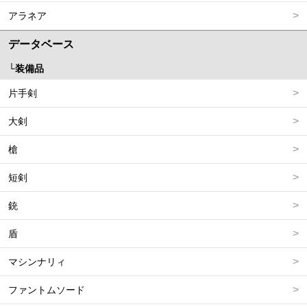
アラネア
データベース
装備品
片手剣
大剣
槍
短剣
銃
盾
マシンナリィ
ファントムソード