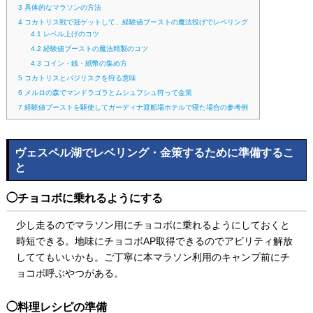
3
具体的なマラソンの方法
4
コカトリス戦で冠ゲットして、経験値ブーストの魔法投げでレベリング
4.1
レベル上げのコツ
4.2
経験値ブーストの魔法精製のコツ
4.3
コイン・銭・紙幣の集め方
5
コカトリスとバジリスクを狩る意味
6
メルロの森でマンドラゴラとムシュフシュ狩って金策
7
経験値ブーストを駆使してガーディナ渡船場ホテルで寝た場合の参考例
ヴェスペル湖でレベリング・金策するために準備するこ
と
チョコボに乗れるようにする
少し走るのでマラソン用にチョコボに乗れるようにしておくと
時短できる。地味にチョコボAP取得できるのでアビリティ解放
しててもいいかも。ご丁寧に本マラソン利用のキャンプ前にチ
ョコボ呼ぶやつがある。
料理レシピの準備