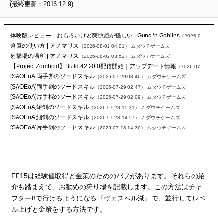
(最終更新：2016.12.9)
体験版レビュー！おもろいけど爽快感が怪しい | Guns ‘n Goblins
（2026-08-04 02:26）
倉庫の使い方 | アノマリス
（2026-08-02 04:01）
ムダウチゲームズ
射撃場の場所 | アノマリス
（2026-08-02 03:52）
ムダウチゲームズ
【Project Zomboid】Build 42.20.0配信開始｜アップデート情報
（2026-07-29 23:28）
[SAOEoA]両手斧のソードスキル
（2026-07-29 03:46）
ムダウチゲームズ
[SAOEoA]両手剣のソードスキル
（2026-07-29 02:47）
ムダウチゲームズ
[SAOEoA]片手棍のソードスキル
（2026-07-29 02:09）
ムダウチゲームズ
[SAOEoA]短剣のソードスキル
（2026-07-28 15:31）
ムダウチゲームズ
[SAOEoA]細剣のソードスキル
（2026-07-28 14:57）
ムダウチゲームズ
[SAOEoA]片手剣のソードスキル
（2026-07-28 14:36）
ムダウチゲームズ
FF15は経験値取得と金策のためのバフがあります。それらの紹
介も踏まえて、お勧めの狩り場を記載します。この方法はチャ
プター8で行けるようになる『ヴェスペル湖』で、並行してレベ
ル上げと金策をする方法です。