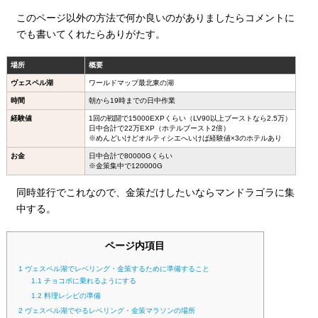
このページ以外の方法で何か良いのがありましたらコメントに
でも書いてくれたらありがたす。
場所
概要
ヴェスペル湖
ワールドマップ最北東の湖
時間
朝から19時までの日中作業
経験値
1回の戦闘で15000EXPくらい（LV90以上ブーストなら2.5万）
日中合計で22万EXP（ホテルブースト2倍）
※めんどいけどオルティシエへいけば経験値×3のホテルあり
お金
日中合計で80000Gくらい
※金策集中で120000G
同時並行でこれなので、金策だけしたいならマンドラゴラに集
中する。
ページ内項目
1
ヴェスペル湖でレベリング・金策するために準備すること
1.1
チョコボに乗れるようにする
1.2
料理レシピの準備
2
ヴェスペル湖でやるレベリング・金策マラソンの場所