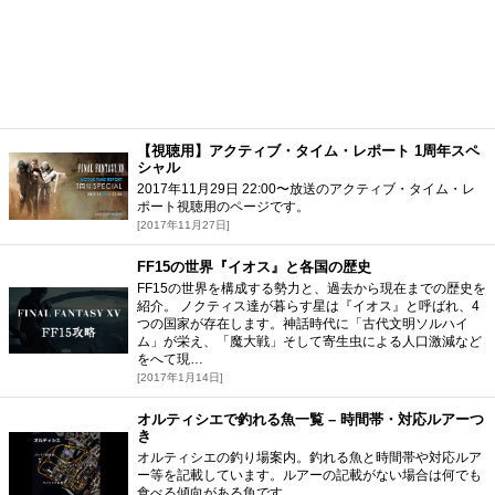
【視聴用】アクティブ・タイム・レポート 1周年スペ
シャル
2017年11月29日 22:00〜放送のアクティブ・タイム・レ
ポート視聴用のページです。
[2017年11月27日]
FF15の世界『イオス』と各国の歴史
FF15の世界を構成する勢力と、過去から現在までの歴史を
紹介。 ノクティス達が暮らす星は『イオス』と呼ばれ、4
つの国家が存在します。神話時代に「古代文明ソルハイ
ム」が栄え、「魔大戦」そして寄生虫による人口激減など
をへて現…
[2017年1月14日]
オルティシエで釣れる魚一覧 – 時間帯・対応ルアーつ
き
オルティシエの釣り場案内。釣れる魚と時間帯や対応ルア
ー等を記載しています。ルアーの記載がない場合は何でも
食べる傾向がある魚です。