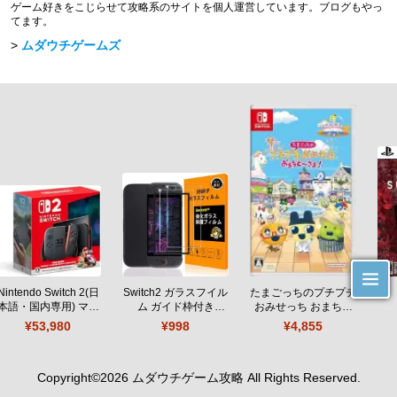
ゲーム好きをこじらせて攻略系のサイトを個人運営しています。ブログもやっ
てます。
ムダウチゲームズ
Nintendo Switch 2(日
Switch2 ガラスフイル
たまごっちのプチプチ
本語・国内専用) マリ
ム ガイド枠付き
おみせっち おまちど
オカート ワールド セ
【Seninhi 】【2枚セ
～さま！
¥53,980
¥998
¥4,855
ット
ット 日本旭硝子製-高
品質 】
Copyright©
2026
ムダウチゲーム攻略
All Rights Reserved.