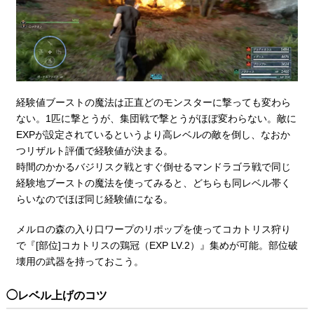
経験値ブーストの魔法は正直どのモンスターに撃っても変わら
ない。1匹に撃とうが、集団戦で撃とうがほぼ変わらない。敵に
EXPが設定されているというより高レベルの敵を倒し、なおか
つリザルト評価で経験値が決まる。
時間のかかるバジリスク戦とすぐ倒せるマンドラゴラ戦で同じ
経験地ブーストの魔法を使ってみると、どちらも同レベル帯く
らいなのでほぼ同じ経験値になる。
メルロの森の入り口ワープのリポップを使ってコカトリス狩り
で『[部位]コカトリスの鶏冠（EXP LV.2）』集めが可能。部位破
壊用の武器を持っておこう。
レベル上げのコツ