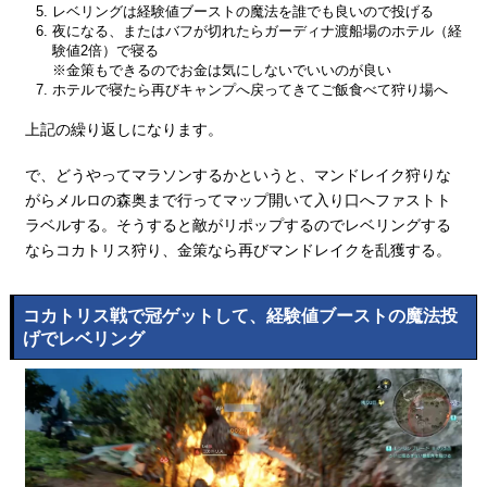
レベリングは経験値ブーストの魔法を誰でも良いので投げる
夜になる、またはバフが切れたらガーディナ渡船場のホテル（経
験値2倍）で寝る
※金策もできるのでお金は気にしないでいいのが良い
ホテルで寝たら再びキャンプへ戻ってきてご飯食べて狩り場へ
上記の繰り返しになります。
で、どうやってマラソンするかというと、マンドレイク狩りな
がらメルロの森奥まで行ってマップ開いて入り口へファストト
ラベルする。そうすると敵がリポップするのでレベリングする
ならコカトリス狩り、金策なら再びマンドレイクを乱獲する。
コカトリス戦で冠ゲットして、経験値ブーストの魔法投
げでレベリング