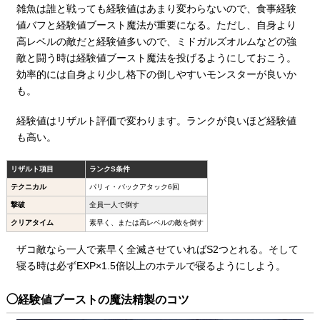
雑魚は誰と戦っても経験値はあまり変わらないので、食事経験
値バフと経験値ブースト魔法が重要になる。ただし、自身より
高レベルの敵だと経験値多いので、ミドガルズオルムなどの強
敵と闘う時は経験値ブースト魔法を投げるようにしておこう。
効率的には自身より少し格下の倒しやすいモンスターが良いか
も。
経験値はリザルト評価で変わります。ランクが良いほど経験値
も高い。
リザルト項目
ランクS条件
テクニカル
パリィ・バックアタック6回
撃破
全員一人で倒す
クリアタイム
素早く、または高レベルの敵を倒す
ザコ敵なら一人で素早く全滅させていればS2つとれる。そして
寝る時は必ずEXP×1.5倍以上のホテルで寝るようにしよう。
経験値ブーストの魔法精製のコツ