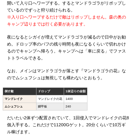
開いて入り口へワープする。するとマンドラゴラがリポップし
ているのでずっと狩り続けられる。
※入り口へワープするだけで敵はリポップしません。森の奥の
キャンプ辺りまでは行く必要があります。
夜になるとシガイが増えてマンドラゴラが減るので日中がお勧
め。ドロップ率のバフの残り時間も夜になるくらいで切れかけ
るのでキャンプへ帰ろう。キャンプへは「車に戻る」でファス
トトラベルできる。
なお、メインはマンドラゴラが落とす『マンドラゴラの花』な
のでムシュフシュは無視しても構わないとおもう。
倒す敵
ドロップ
1体辺りの金額
マンドレイク
マンドレイクの花
1400
ムシュフシュ
鱗甲板
240
だいたい2体ずつ配置されていて、1回侵入でマンドレイクの花8
個入手する。これだけで11200Gゲット。20分くらいで10万ギ
ル稼げます。