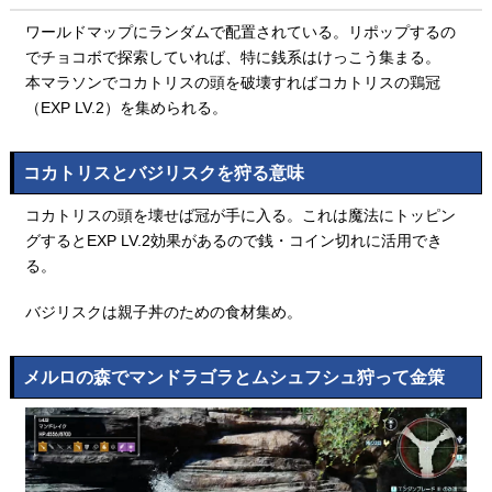
ワールドマップにランダムで配置されている。リポップするの
でチョコボで探索していれば、特に銭系はけっこう集まる。
本マラソンでコカトリスの頭を破壊すればコカトリスの鶏冠
（EXP LV.2）を集められる。
コカトリスとバジリスクを狩る意味
コカトリスの頭を壊せば冠が手に入る。これは魔法にトッピン
グするとEXP LV.2効果があるので銭・コイン切れに活用でき
る。
バジリスクは親子丼のための食材集め。
メルロの森でマンドラゴラとムシュフシュ狩って金策