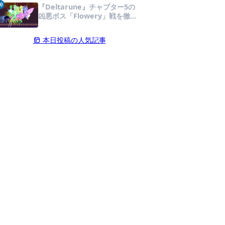
タマイズ！
0
『Deltarune』チャプター5の
凶悪ボス「Flowery」戦を徹底
攻略！青いギミックと仲間との
連携が勝利の鍵を握る！
本日投稿の人気記事