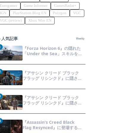
Eurogamer
Game Informer
GamesRadar+
IGN
PlayStation.Blog EN
Polygon
VGC
VGC (review)
Xbox Wire EN
人気記事
Weekly
1
『Forza Horizon 6』の隠れた
「Under the Sea」スキルを効
率的に獲得する方法！チャレン
ジクリアの鍵は伊東の海藻養殖
場にあり！
2
『アサシン クリード ブラック
フラッグ リシンクド』に隠され
た「黒ひげの財宝」の謎を解き
明かす！海底洞窟の危険を乗り
越え、伝説の報酬を手に入れよ
3
『アサシン クリード ブラック
う
フラッグ リシンクド』に隠され
た「修復可能な宝の地図」全5種
を徹底解説！伝説のアイテムや
新衣装を手に入れるための「地
4
『Assassin's Creed Black
図の断片」入手方法と修復のコ
Flag Resynced』に登場する
ツを紹介！
「黒ひげの財宝」の場所と入手