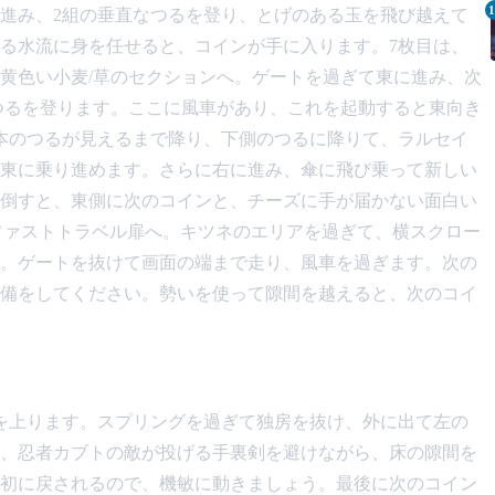
1
進み、2組の垂直なつるを登り、とげのある玉を飛び越えて
る水流に身を任せると、コインが手に入ります。7枚目は、
黄色い小麦/草のセクションへ。ゲートを過ぎて東に進み、次
つるを登ります。ここに風車があり、これを起動すると東向き
本のつるが見えるまで降り、下側のつるに降りて、ラルセイ
東に乗り進めます。さらに右に進み、傘に飛び乗って新しい
倒すと、東側に次のコインと、チーズに手が届かない面白い
imbのファストトラベル扉へ。キツネのエリアを過ぎて、横スクロー
。ゲートを抜けて画面の端まで走り、風車を過ぎます。次の
備をしてください。勢いを使って隙間を越えると、次のコイ
を上ります。スプリングを過ぎて独房を抜け、外に出て左の
、忍者カブトの敵が投げる手裏剣を避けながら、床の隙間を
初に戻されるので、機敏に動きましょう。最後に次のコイン