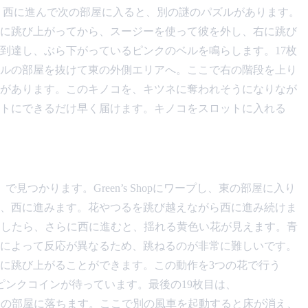
、西に進んで次の部屋に入ると、別の謎のパズルがあります。
に跳び上がってから、スージーを使って彼を外し、右に跳び
到達し、ぶら下がっているピンクのベルを鳴らします。17枚
ルの部屋を抜けて東の外側エリアへ。ここで右の階段を上り
があります。このキノコを、キツネに奪われそうになりなが
トにできるだけ早く届けます。キノコをスロットに入れる
見つかります。Green’s Shopにワープし、東の部屋に入り
、西に進みます。花やつるを跳び越えながら西に進み続けま
到達したら、さらに西に進むと、揺れる黄色い花が見えます。青
によって反応が異なるため、跳ねるのが非常に難しいです。
に跳び上がることができます。この動作を3つの花で行う
ピンクコインが待っています。最後の19枚目は、
、次の部屋に落ちます。ここで別の風車を起動すると床が消え、