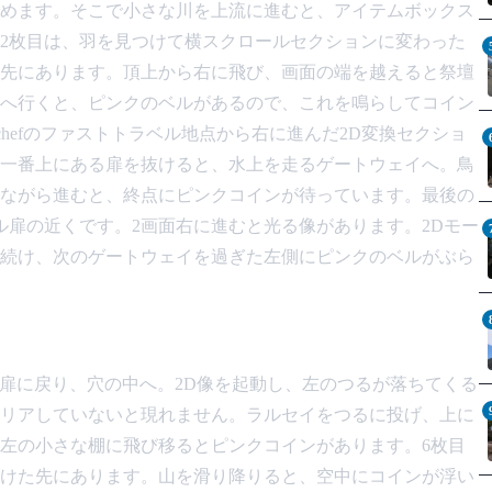
めます。そこで小さな川を上流に進むと、アイテムボックス
2枚目は、羽を見つけて横スクロールセクションに変わった
先にあります。頂上から右に飛び、画面の端を越えると祭壇
へ行くと、ピンクのベルがあるので、これを鳴らしてコイン
chefのファストトラベル地点から右に進んだ2D変換セクショ
一番上にある扉を抜けると、水上を走るゲートウェイへ。鳥
ながら進むと、終点にピンクコインが待っています。最後の
ル扉の近くです。2画面右に進むと光る像があります。2Dモー
続け、次のゲートウェイを過ぎた左側にピンクのベルがぶら
トラベル扉に戻り、穴の中へ。2D像を起動し、左のつるが落ちてくる
リアしていないと現れません。ラルセイをつるに投げ、上に
左の小さな棚に飛び移るとピンクコインがあります。6枚目
けた先にあります。山を滑り降りると、空中にコインが浮い