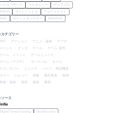
バイオハザード
ヘルダイバー
ディアブロ
Fallout
サイレントヒル
フォートナイト
Fable
Battlefield
ポケットモンスター
カテゴリー
RPG
アクション
アニメ・漫画
アプデ
イベント
グッズ
ゲーム
ゲーム: 新作
ゲーム、イベント
ゲームニュース
ゲーム（アプデ）
サバイバル
セール
テクノロジー
ニュース
ハード・周辺機器
ホラー
レビュー
攻略
新作発表
映画
映画・漫画
発売
発表
開発
ソース
edia
Digital Trends Gaming
DualShockers