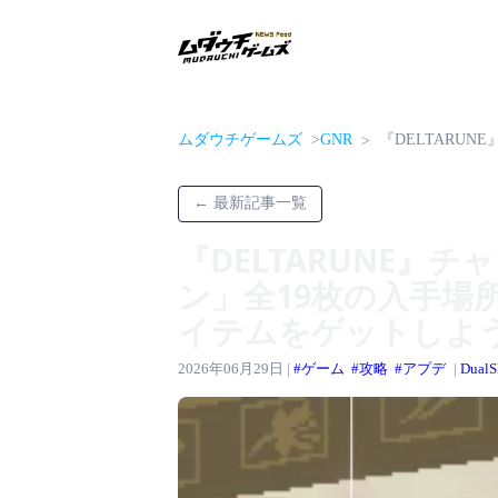
ムダウチゲームズ
GNR
『DELTARUNE
← 最新記事一覧
『DELTARUNE』
ン」全19枚の入手場
イテムをゲットしよ
2026年06月29日 |
#ゲーム
#攻略
#アプデ
|
DualS