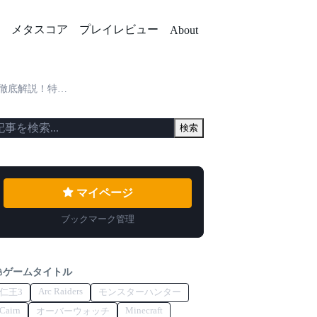
メタスコア
プレイレビュー
About
ムをゲットしよう！
検索
マイページ
ブックマーク管理
ゲームタイトル
Arc Raiders
仁王3
モンスターハンター
Cairn
Minecraft
オーバーウォッチ