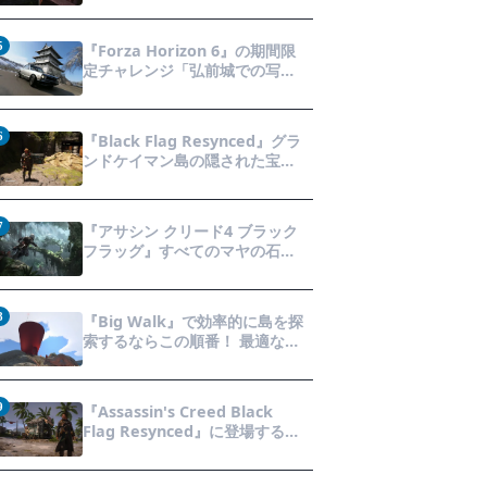
方法を徹底解説！隠された財宝
を見つけよう！
5
『Forza Horizon 6』の期間限
定チャレンジ「弘前城での写真
撮影」攻略ガイド！クラシック
スポーツカーで日本の名城を駆
け巡り、特別な報酬を手に入れ
6
『Black Flag Resynced』グラ
よう！
ンドケイマン島の隠された宝箱
の場所を徹底解説！秘密の「酔
っ払いルート」でしか到達でき
ないお宝も明らかに
7
『アサシン クリード4 ブラック
フラッグ』すべてのマヤの石碑
の場所と座標が公開！銃弾を弾
く特殊なマヤの衣装を入手して
海賊ライフを有利に進めよう！
8
『Big Walk』で効率的に島を探
索するならこの順番！ 最適なタ
ワー攻略順序と各タワーで解放
される機能について解説
9
『Assassin's Creed Black
Flag Resynced』に登場する全
33種類の衣装が公開！海賊とア
サシンのスタイルを自由にカス