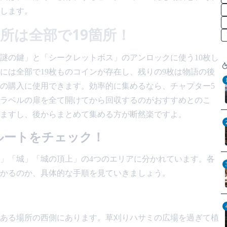
します。
所は全部で19箇所！
謎の鍵」と「シークレットボス」のアンロックに使う10枚し
には全部で19枚ものコインが存在し、残りの9枚は物語の後
の購入に使用できます。効率的に集めるなら、チャプター5
ラベルの扉を全て開けてから回収するのがおすすめとのこ
ますし、後からまとめて集める方が断然楽ですよ。
ルートをチェック！
」「城」「城の頂上」の4つのエリアに分かれています。各
かるのか、具体的な手順を見ていきましょう。
ある場所の西側にあります。草刈りハサミの広場を過ぎて植