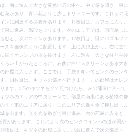
目は、南に進んで大きな黄色い扉の中へ。中で像を叩き、東に
む花があり、青い花よりも少しトリッキーです。これらの花
インに到達する必要があります。11枚目は、カフェに入り、
て東に進み、階段を上ります。次のエリアでは、画面越しに
進むと、次のコインがあります。12枚目は、謎のパズルファ
ースを画像のように配置します。上に跳び上がり、右に進む
北に続くオレンジの扉を抜けます。左に進み、大きな柱と手袋
くらい上がったところに、右側に白いスクリーンがある大き
の部屋に入ります。ここでは、手袋を叩いてピンクのランタ
す。14枚目は、キツネの部屋へ行きます。この部屋はオレン
ります。5匹のキツネを全て見つけたら、左の部屋に入って
、キツネのエリアの中央ゾーンで、部屋の南東にある植物の像
のすぐ東のエリアに戻り、このエリアの像も全て押し出しま
城を出ます。光る光を過ぎて東に進み、次の部屋に入ると、
必要があります。これにより次のピンクコインへの道が開か
16枚目は、キツネの部屋に戻り、北西に進んで次の部屋へ。