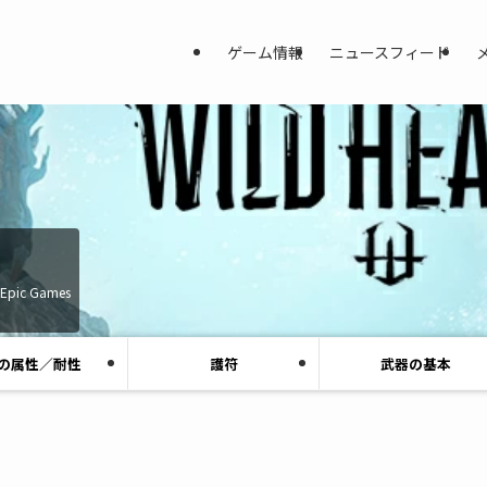
ゲーム情報
ニュースフィード
, Epic Games
の属性／耐性
護符
武器の基本