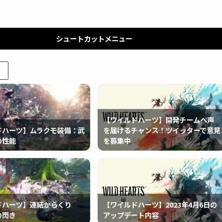
シュートカットメニュー
【ワイルドハーツ】開発チームへ声
ドハーツ】ムラクモ装備：武
を届けるチャンス！ツイッターで意見
の性能
を募集中
ドハーツ】連結からくり
【ワイルドハーツ】2023年4月6日の
の閃き
アップデート内容