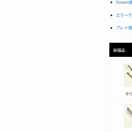
Stea
エラー
プレイ
装備品
か