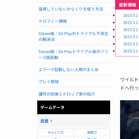
更新情報
習得していないからくりを使う方法
2023.5.2
トロフィー情報
2023.5.2
2023.5.2
Steam版：EA Playのトライアル不具合
2023.5.2
の解消法
2023.5.2
2023.5.1
Steam版：EA Playトライアル後のリリ
ース版起動
エラーで起動しない人用のまとめ
ワイルド
プレイ感想
ドへ行っ
護符の効果とドロップ表の紹介
ゲームデータ
武器
からくり刀
飛燕刀