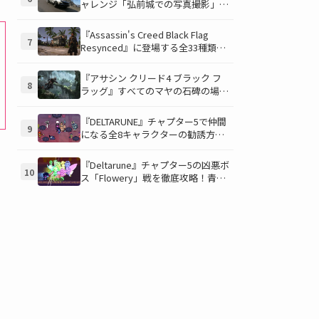
ャレンジ「弘前城での写真撮影」攻
略ガイド！クラシックスポーツカー
で日本の名城を駆け巡り、特別な報
『Assassin's Creed Black Flag
7
酬を手に入れよう！
Resynced』に登場する全33種類の
衣装が公開！海賊とアサシンのスタ
イルを自由にカスタマイズ！
『アサシン クリード4 ブラック フ
8
ラッグ』すべてのマヤの石碑の場所
と座標が公開！銃弾を弾く特殊なマ
ヤの衣装を入手して海賊ライフを有
『DELTARUNE』チャプター5で仲間
9
利に進めよう！
になる全8キャラクターの勧誘方法
を徹底解説！見逃し厳禁のパシフィ
スト攻略ガイド
『Deltarune』チャプター5の凶悪ボ
10
ス「Flowery」戦を徹底攻略！青い
ギミックと仲間との連携が勝利の鍵
を握る！