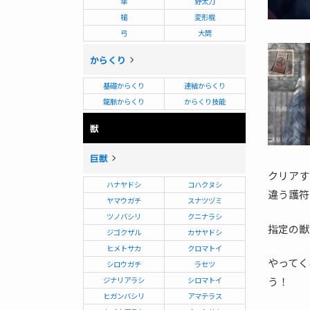
傘
野太刀
槌
変形棍
弓
大筒
からくり
基礎からくり
連結からくり
龍脈からくり
からくり技能
獣
巨獣
クリアす
ハナヤドシ
コハクヌシ
違う護符
ヤマウガチ
スナツヅミ
ツノバシリ
クニナラシ
指定の獣
ジゴクザル
カサヤドシ
ヒメトサカ
クロマトイ
やってく
シロウガチ
ラセツ
う！
ジナリアラシ
シロマトイ
ヒガンバシリ
アマテラス