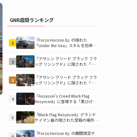
GNR週間ランキング
『Forza Horizon 6』の隠れた
1
「Under the Sea」スキルを効率的
に獲得する方法！チャレンジクリア
の鍵は伊東の海藻養殖場にあり！
『アサシン クリード ブラック フラ
2
ッグ リシンクド』に隠された「黒
ひげの財宝」の謎を解き明かす！海
底洞窟の危険を乗り越え、伝説の報
『アサシン クリード ブラック フラ
3
酬を手に入れよう
ッグ リシンクド』に隠された「修
復可能な宝の地図」全5種を徹底解
説！伝説のアイテムや新衣装を手に
『Assassin's Creed Black Flag
4
入れるための「地図の断片」入手方
Resynced』に登場する「黒ひげの
法と修復のコツを紹介！
財宝」の場所と入手方法を徹底解
説！隠された財宝を見つけよう！
『Black Flag Resynced』グランド
5
ケイマン島の隠された宝箱の場所を
徹底解説！秘密の「酔っ払いルー
ト」でしか到達できないお宝も明ら
『Forza Horizon 6』の期間限定チ
6
かに