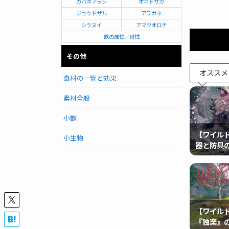
カバネアラシ
オニトサカ
ジョウドザル
アラガネ
シラヌイ
アマツオロチ
獣の属性／耐性
その他
オススメ
食材の一覧と効果
素材全般
小獣
【ワイル
小生物
器と防具
【ワイル
『独楽』