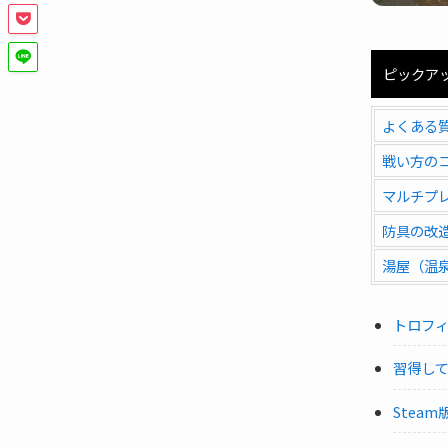
ピックア
よくある
戦い方の
マルチプ
防具の改
湯屋（温
トロフ
習得し
Stea