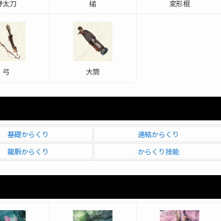
野太刀
槌
変形棍
弓
大筒
基礎からくり
連結からくり
龍脈からくり
からくり技能