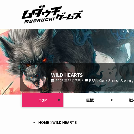
WILD HEARTS
2023年2月17日 /
PS5 , Xbox Series , Steam 
TOP
巨獣
獣
HOME
WILD HEARTS