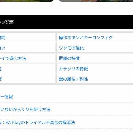
ップ記事
質問
操作ボタンとキーコンフィグ
コツ
ツクモの強化
レイで遊ぶ方法
武器の特徴
造
カラクリの特徴
泉）
獣の属性／耐性
ィー情報
ていないからくりを使う方法
m版：EA Playのトライアル不具合の解消法