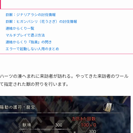
巨獣：ジナリアラシの討伐情報
巨獣：ヒガンバシリ（花うさぎ）の討伐情報
連結からくり一覧
マルチプレイで遊ぶ方法
連結からくり『独楽』の閃き
エラーで起動しない人用のまとめ
ハーツの湊へまれに来訪者が訪れる。やってきた来訪者のワール
て指定された獣の狩りを行います。