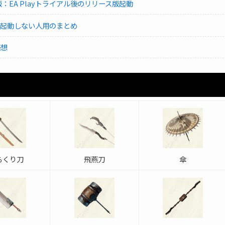
m版：EA Playトライアル後のリリース版起動
で起動しない人用のまとめ
感想
らくり刀
飛燕刀
傘