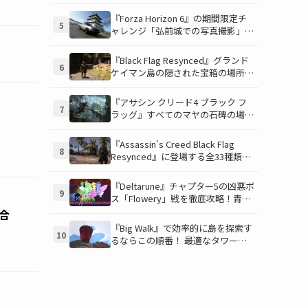
財宝」の場所と入手方法を徹底解
説！隠された財宝を見つけよう！
『Forza Horizon 6』の期間限定チ
5
ャレンジ「弘前城での写真撮影」攻
略ガイド！クラシックスポーツカー
で日本の名城を駆け巡り、特別な報
『Black Flag Resynced』グランド
6
酬を手に入れよう！
ケイマン島の隠された宝箱の場所を
徹底解説！秘密の「酔っ払いルー
ト」でしか到達できないお宝も明ら
『アサシン クリード4 ブラック フ
7
かに
ラッグ』すべてのマヤの石碑の場所
と座標が公開！銃弾を弾く特殊なマ
ヤの衣装を入手して海賊ライフを有
『Assassin's Creed Black Flag
8
利に進めよう！
Resynced』に登場する全33種類の
衣装が公開！海賊とアサシンのスタ
イルを自由にカスタマイズ！
『Deltarune』チャプター5の凶悪ボ
9
ス「Flowery」戦を徹底攻略！青い
ギミックと仲間との連携が勝利の鍵
合
を握る！
『Big Walk』で効率的に島を探索す
10
るならこの順番！ 最適なタワー攻
略順序と各タワーで解放される機能
について解説