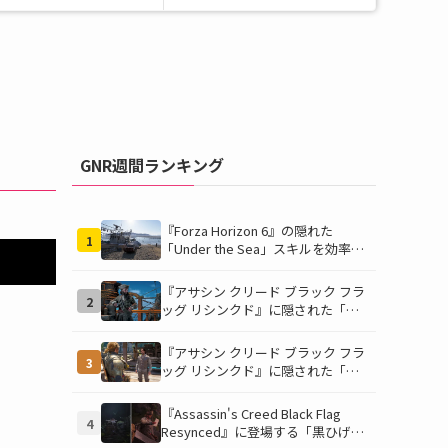
GNR週間ランキング
『Forza Horizon 6』の隠れた
1
「Under the Sea」スキルを効率的
に獲得する方法！チャレンジクリア
の鍵は伊東の海藻養殖場にあり！
『アサシン クリード ブラック フラ
2
ッグ リシンクド』に隠された「黒
ひげの財宝」の謎を解き明かす！海
底洞窟の危険を乗り越え、伝説の報
『アサシン クリード ブラック フラ
3
酬を手に入れよう
ッグ リシンクド』に隠された「修
復可能な宝の地図」全5種を徹底解
説！伝説のアイテムや新衣装を手に
『Assassin's Creed Black Flag
4
入れるための「地図の断片」入手方
Resynced』に登場する「黒ひげの
法と修復のコツを紹介！