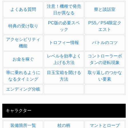
注意！機種で発売
よくある質問
寮と談話室
日が異なる
PC版の必要スペ
PS5／PS4限定ク
特典の受け取り
ック
エスト
アクセシビリティ
トロフィー情報
バトルのコツ
機能
レベルを効率よく
コントローラーボ
お金を稼ぐ
上げる方法
タンの逆転現象
箒に乗れるように
目玉宝箱を開ける
取り返しのつかな
なるタイミング
方法
い要素
エンディング分岐
キャラクター
装備箇所一覧
杖の柄
マントとローブ