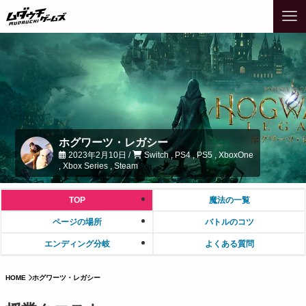
ホグワーツ・レガシー
2023年2月10日 /
Switch , PS4 , PS5 , XboxOne
, Xbox Series , Steam
TOP
魔法の一覧
ページの場所
バトルのコツ
エンディング分岐
よくある質問
HOME
ホグワーツ・レガシー