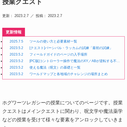
授業クエスト
更新： 2023.2.7
投稿： 2023.2.7
更新情報
2025.7.5
ツールの使い方と必要素材一覧
2023.5.2
[クエスト]パーシバル・ラッカムの試練「最初の試練」
2023.5.2
フィールドガイドのページの入手場所
2023.5.2
[PC版]コントローラー操作で魔法のXY／ABが逆転する不具
合
2023.5.2
使える魔法（呪文）の基礎と一覧
2023.5.2
ワールドマップと各地域のチャレンジの場所まとめ
ホグワーツレガシーの授業についてのページです。授業
クエストはメインクエストに関わり、呪文学や魔法薬学
などの授業を受けて様々な要素をアンロックしていきま