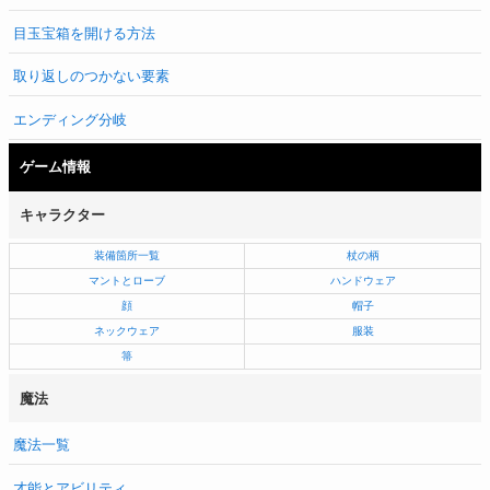
目玉宝箱を開ける方法
取り返しのつかない要素
エンディング分岐
ゲーム情報
キャラクター
装備箇所一覧
杖の柄
マントとローブ
ハンドウェア
顔
帽子
ネックウェア
服装
箒
魔法
魔法一覧
才能とアビリティ