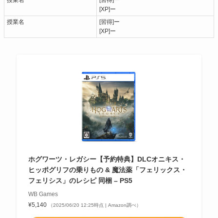
[XP]ー
授業名
[習得]ー
[XP]ー
ホグワーツ・レガシー【予約特典】DLCオニキス・
ヒッポグリフの乗りもの & 魔法薬「フェリックス・
フェリシス」のレシピ 同梱 – PS5
WB Games
¥5,140
（2025/06/20 12:25時点 | Amazon調べ）