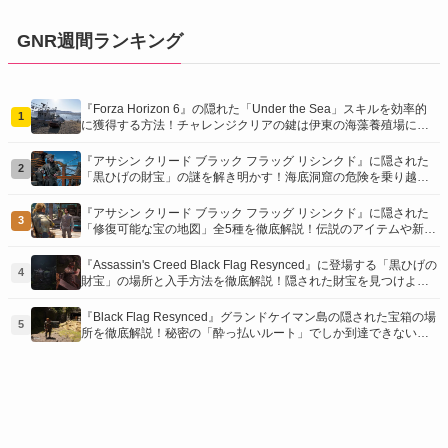
GNR週間ランキング
『Forza Horizon 6』の隠れた「Under the Sea」スキルを効率的
1
に獲得する方法！チャレンジクリアの鍵は伊東の海藻養殖場にあ
り！
『アサシン クリード ブラック フラッグ リシンクド』に隠された
2
「黒ひげの財宝」の謎を解き明かす！海底洞窟の危険を乗り越
え、伝説の報酬を手に入れよう
『アサシン クリード ブラック フラッグ リシンクド』に隠された
3
「修復可能な宝の地図」全5種を徹底解説！伝説のアイテムや新衣
装を手に入れるための「地図の断片」入手方法と修復のコツを紹
介！
『Assassin's Creed Black Flag Resynced』に登場する「黒ひげの
4
財宝」の場所と入手方法を徹底解説！隠された財宝を見つけよ
う！
『Black Flag Resynced』グランドケイマン島の隠された宝箱の場
5
所を徹底解説！秘密の「酔っ払いルート」でしか到達できないお
宝も明らかに