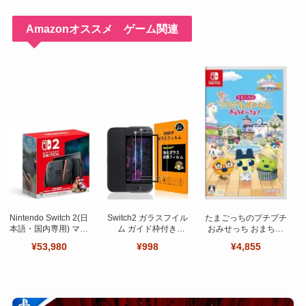
Amazonオススメ ゲーム関連
Nintendo Switch 2(日
Switch2 ガラスフイル
たまごっちのプチプチ
本語・国内専用) マリ
ム ガイド枠付き
おみせっち おまちど
オカート ワールド セ
【Seninhi 】【2枚セ
～さま！
¥53,980
¥998
¥4,855
ット
ット 日本旭硝子製-高
品質 】