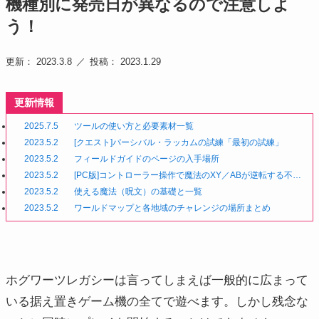
機種別に発売日が異なるので注意しよ
う！
更新： 2023.3.8
投稿： 2023.1.29
更新情報
2025.7.5
ツールの使い方と必要素材一覧
2023.5.2
[クエスト]パーシバル・ラッカムの試練「最初の試練」
2023.5.2
フィールドガイドのページの入手場所
2023.5.2
[PC版]コントローラー操作で魔法のXY／ABが逆転する不具
合
2023.5.2
使える魔法（呪文）の基礎と一覧
2023.5.2
ワールドマップと各地域のチャレンジの場所まとめ
ホグワーツレガシーは言ってしまえば一般的に広まって
いる据え置きゲーム機の全てで遊べます。しかし残念な