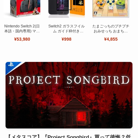
Nintendo Switch 2(日
Switch2 ガラスフイル
たまごっちのプチプチ
本語・国内専用) マリ
ム ガイド枠付き
おみせっち おまちど
オカート ワールド セ
【Seninhi 】【2枚セ
～さま！
¥53,980
¥998
¥4,855
ット
ット 日本旭硝子製-高
品質 】
【メタスコア】『Project Songbird』買って後悔？低