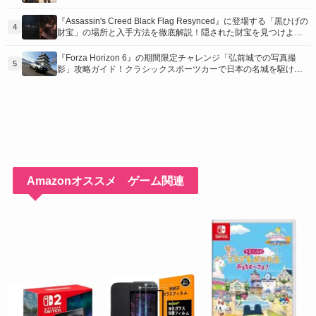
装を手に入れるための「地図の断片」入手方法と修復のコツを紹
介！
『Assassin's Creed Black Flag Resynced』に登場する「黒ひげの
4
財宝」の場所と入手方法を徹底解説！隠された財宝を見つけよ
う！
『Forza Horizon 6』の期間限定チャレンジ「弘前城での写真撮
5
影」攻略ガイド！クラシックスポーツカーで日本の名城を駆け巡
り、特別な報酬を手に入れよう！
Amazonオススメ ゲーム関連