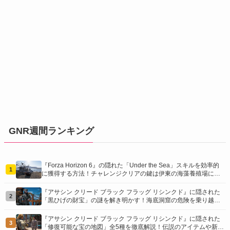
GNR週間ランキング
『Forza Horizon 6』の隠れた「Under the Sea」スキルを効率的
1
に獲得する方法！チャレンジクリアの鍵は伊東の海藻養殖場にあ
り！
『アサシン クリード ブラック フラッグ リシンクド』に隠された
2
「黒ひげの財宝」の謎を解き明かす！海底洞窟の危険を乗り越
え、伝説の報酬を手に入れよう
『アサシン クリード ブラック フラッグ リシンクド』に隠された
3
「修復可能な宝の地図」全5種を徹底解説！伝説のアイテムや新衣