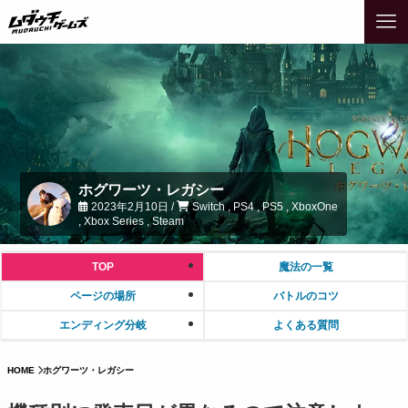
ホグワーツ・レガシー
2023年2月10日 /
Switch , PS4 , PS5 , XboxOne
, Xbox Series , Steam
TOP
魔法の一覧
ページの場所
バトルのコツ
エンディング分岐
よくある質問
HOME
ホグワーツ・レガシー