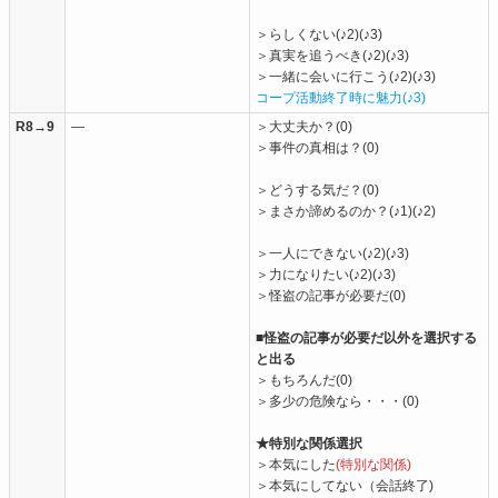
＞らしくない(♪2)(♪3)
＞真実を追うべき(♪2)(♪3)
＞一緒に会いに行こう(♪2)(♪3)
コープ活動終了時に魅力(♪3)
R8→9
―
＞大丈夫か？(0)
＞事件の真相は？(0)
＞どうする気だ？(0)
＞まさか諦めるのか？(♪1)(♪2)
＞一人にできない(♪2)(♪3)
＞力になりたい(♪2)(♪3)
＞怪盗の記事が必要だ(0)
■
怪盗の記事が必要だ以外を選択する
と出る
＞もちろんだ(0)
＞多少の危険なら・・・(0)
★特別な関係選択
＞本気にした
(特別な関係)
＞本気にしてない（会話終了)