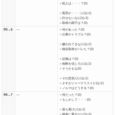
＞犯人は・・・？(0)
＞冤罪か・・・(♪1)(♪2)
＞許せないな(♪2)(♪3)
＞取材の調子は？(0)
R5→6
―
＞何があった？(0)
＞仕事のトラブル？(0)
＞嫌われてるな(♪1)(♪2)
＞独自取材がバレた？(0)
＞証拠は？(0)
＞相棒を信じろ(♪1)(♪2)
＞そうかもな(0)
＞その意気だ(♪1)(♪2)
＞さすがジャーナリスト(♪1)(♪2)
＞ノルマはどうする？(0)
R6→7
―
＞何だった？(0)
＞もしかして・・・(0)
＞落ち着け(♪1)(♪2)
＞挑発に乗るな(♪2)(♪3)