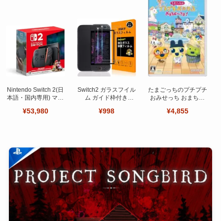
Nintendo Switch 2(日
Switch2 ガラスフイル
たまごっちのプチプチ
本語・国内専用) マリ
ム ガイド枠付き
おみせっち おまちど
オカート ワールド セ
【Seninhi 】【2枚セ
～さま！
¥53,980
¥998
¥4,855
ット
ット 日本旭硝子製-高
品質 】