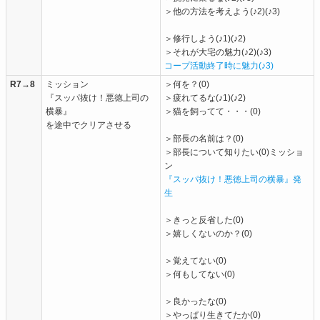
＞他の方法を考えよう(♪2)(♪3)
＞修行しよう(♪1)(♪2)
＞それが大宅の魅力(♪2)(♪3)
コープ活動終了時に魅力(♪3)
R7→8
ミッション
＞何を？(0)
『スッパ抜け！悪徳上司の
＞疲れてるな(♪1)(♪2)
横暴』
＞猫を飼ってて・・・(0)
を途中でクリアさせる
＞部長の名前は？(0)
＞部長について知りたい(0)ミッショ
ン
『スッパ抜け！悪徳上司の横暴』発
生
＞きっと反省した(0)
＞嬉しくないのか？(0)
＞覚えてない(0)
＞何もしてない(0)
＞良かったな(0)
＞やっぱり生きてたか(0)