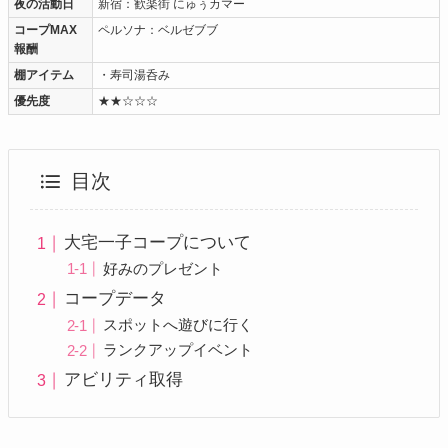
夜の活動日
新宿：歓楽街 にゅぅカマー
コープMAX
ペルソナ：ベルゼブブ
報酬
棚アイテム
・寿司湯呑み
優先度
★★☆☆☆
目次
大宅一子コープについて
好みのプレゼント
コープデータ
スポットへ遊びに行く
ランクアップイベント
アビリティ取得