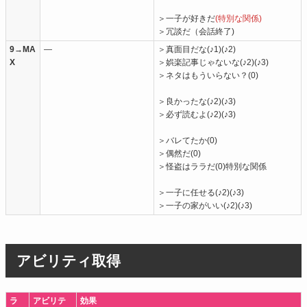
＞一子が好きだ
(特別な関係)
＞冗談だ（会話終了)
9→MA
―
＞真面目だな(♪1)(♪2)
X
＞娯楽記事じゃないな(♪2)(♪3)
＞ネタはもういらない？(0)
＞良かったな(♪2)(♪3)
＞必ず読むよ(♪2)(♪3)
＞バレてたか(0)
＞偶然だ(0)
＞怪盗はララだ(0)特別な関係
＞一子に任せる(♪2)(♪3)
＞一子の家がいい(♪2)(♪3)
アビリティ取得
ラ
アビリテ
効果