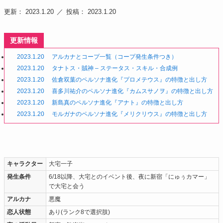
更新： 2023.1.20
投稿： 2023.1.20
更新情報
2023.1.20
アルカナとコープ一覧（コープ発生条件つき）
2023.1.20
タナトス・賊神 – ステータス・スキル・合成例
2023.1.20
佐倉双葉のペルソナ進化『プロメテウス』の特徴と出し方
2023.1.20
喜多川祐介のペルソナ進化『カムスサノヲ』の特徴と出し方
2023.1.20
新島真のペルソナ進化『アナト』の特徴と出し方
2023.1.20
モルガナのペルソナ進化『メリクリウス』の特徴と出し方
キャラクター
大宅一子
発生条件
6/18以降、大宅とのイベント後、夜に新宿「にゅぅカマー」
で大宅と会う
アルカナ
悪魔
恋人状態
あり(ランク8で選択肢)