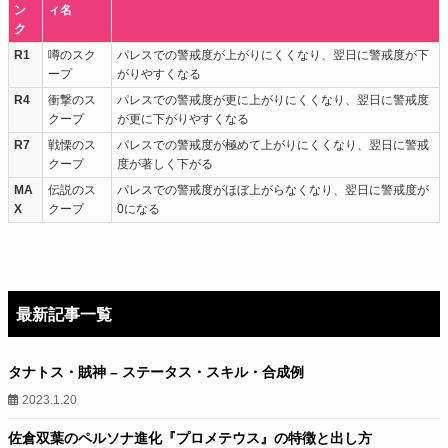
ン
ィ名
ク
R1
噂のスク
パレスでの警戒度が上がりにくくなり、翌日に警戒度が下
ープ
がりやすくなる
R4
衝撃のス
パレスでの警戒度が更に上がりにくくなり、翌日に警戒度
クープ
が更に下がりやすくなる
R7
戦慄のス
パレスでの警戒度が極めて上がりにくくなり、翌日に警戒
クープ
度が著しく下がる
MA
伝説のス
パレスでの警戒度がほぼ上がらなくなり、翌日に警戒度が
X
クープ
0になる
最新記事一覧
タナトス・賊神 – ステータス・スキル・合成例
2023.1.20
佐倉双葉のペルソナ進化『プロメテウス』の特徴と出し方