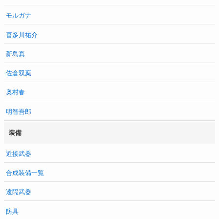
モルガナ
喜多川祐介
新島真
佐倉双葉
奥村春
明智吾郎
装備
近接武器
合成装備一覧
遠隔武器
防具