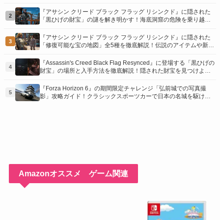
り！
『アサシン クリード ブラック フラッグ リシンクド』に隠された
2
「黒ひげの財宝」の謎を解き明かす！海底洞窟の危険を乗り越
え、伝説の報酬を手に入れよう
『アサシン クリード ブラック フラッグ リシンクド』に隠された
3
「修復可能な宝の地図」全5種を徹底解説！伝説のアイテムや新衣
装を手に入れるための「地図の断片」入手方法と修復のコツを紹
介！
『Assassin's Creed Black Flag Resynced』に登場する「黒ひげの
4
財宝」の場所と入手方法を徹底解説！隠された財宝を見つけよ
う！
『Forza Horizon 6』の期間限定チャレンジ「弘前城での写真撮
5
影」攻略ガイド！クラシックスポーツカーで日本の名城を駆け巡
り、特別な報酬を手に入れよう！
Amazonオススメ ゲーム関連