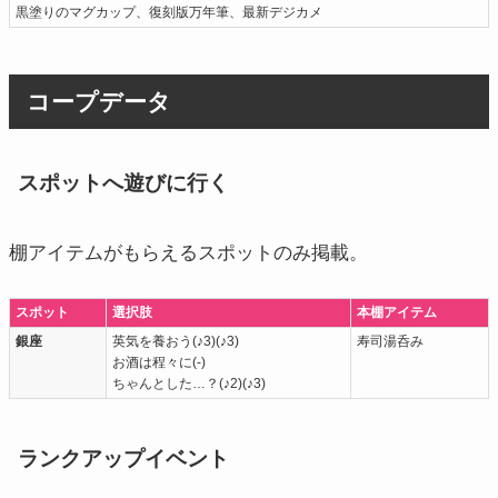
黒塗りのマグカップ、復刻版万年筆、最新デジカメ
コープデータ
スポットへ遊びに行く
棚アイテムがもらえるスポットのみ掲載。
スポット
選択肢
本棚アイテム
銀座
英気を養おう(♪3)(♪3)
寿司湯呑み
お酒は程々に(-)
ちゃんとした…？(♪2)(♪3)
ランクアップイベント