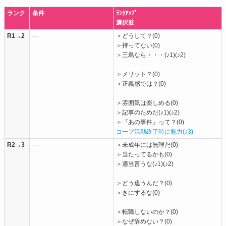
ランク
条件
ﾗﾝｸｱｯﾌﾟ
選択肢
R1→2
―
＞どうして？(0)
＞持ってない(0)
＞三島なら・・・(♪1)(♪2)
＞メリット？(0)
＞正義感では？(0)
＞雰囲気は楽しめる(0)
＞記事のためだ(♪1)(♪2)
＞『あの事件』って？(0)
コープ活動終了時に魅力(♪3)
R2→3
―
＞未成年には無理だ(0)
＞当たってるかも(0)
＞適当言うな(♪1)(♪2)
＞どう違うんだ？(0)
＞きにするな(0)
＞転職しないのか？(0)
＞なぜ辞めない？(0)