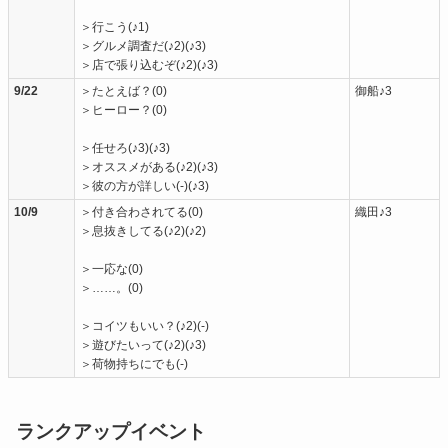
＞行こう(♪1)
＞グルメ調査だ(♪2)(♪3)
＞店で張り込むぞ(♪2)(♪3)
9/22
＞たとえば？(0)
御船♪3
＞ヒーロー？(0)
＞任せろ(♪3)(♪3)
＞オススメがある(♪2)(♪3)
＞彼の方が詳しい(-)(♪3)
10/9
＞付き合わされてる(0)
織田♪3
＞息抜きしてる(♪2)(♪2)
＞一応な(0)
＞……。(0)
＞コイツもいい？(♪2)(-)
＞遊びたいって(♪2)(♪3)
＞荷物持ちにでも(-)
ランクアップイベント