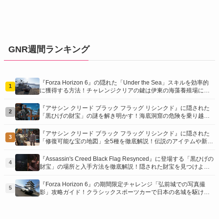
GNR週間ランキング
『Forza Horizon 6』の隠れた「Under the Sea」スキルを効率的
1
に獲得する方法！チャレンジクリアの鍵は伊東の海藻養殖場にあ
り！
『アサシン クリード ブラック フラッグ リシンクド』に隠された
2
「黒ひげの財宝」の謎を解き明かす！海底洞窟の危険を乗り越
え、伝説の報酬を手に入れよう
『アサシン クリード ブラック フラッグ リシンクド』に隠された
3
「修復可能な宝の地図」全5種を徹底解説！伝説のアイテムや新衣
装を手に入れるための「地図の断片」入手方法と修復のコツを紹
介！
『Assassin's Creed Black Flag Resynced』に登場する「黒ひげの
4
財宝」の場所と入手方法を徹底解説！隠された財宝を見つけよ
う！
『Forza Horizon 6』の期間限定チャレンジ「弘前城での写真撮
5
影」攻略ガイド！クラシックスポーツカーで日本の名城を駆け巡
り、特別な報酬を手に入れよう！