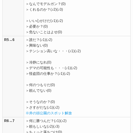
＞なんでモデルガン？(0)
＞くれるのか？(♪2)(♪3)
＞いい心がけだ(♪1)(♪2)
＞必要か？(0)
＞危ないことはよせ(0)
R5→6
＞誰だ？(♪1)(♪2)
＞興味ない(0)
＞テンション高いな・・・(♪1)(♪2)
＞冷静になれ(0)
＞デマの可能性も・・・(♪1)(♪2)
＞怪盗団の仕事か？(♪1)(♪2)
＞何のつもりだ(0)
＞頼んでない(0)
＞そうなのか？(0)
＞さすがだな(♪1)(♪2)
※井の頭公園のスポット解放
R6→7
＞何に勝つんだ？(♪1)(♪2)
＞頼もしいな(♪2)(♪3)
＞ちょっと落ちつけ(0)