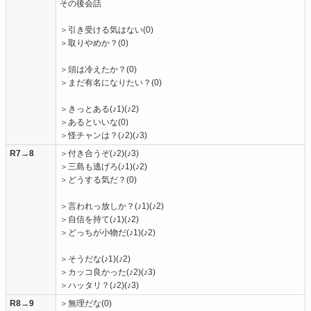
その後会話
＞引き受ける気はない(0)
＞取りやめか？(0)
＞頭は冷えたか？(0)
＞まだ有名になりたい？(0)
＞きっとある(♪1)(♪2)
＞あるといいな(0)
＞怪チャンは？(♪2)(♪3)
R7→8
＞付き合うぞ(♪2)(♪3)
＞三島も逃げろ(♪1)(♪2)
＞どうする気だ？(0)
＞言われっ放しか？(♪1)(♪2)
＞自信を持て(♪1)(♪2)
＞どっちが小物だ(♪1)(♪2)
＞そうだな(♪1)(♪2)
＞カッコ良かった(♪2)(♪3)
＞ハッタリ？(♪2)(♪3)
R8→9
＞無理だな(0)