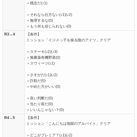
＞残念だ(♪1)
＞それなら仕方ない(♪1)(♪2)
＞無理するな(0)
＞もう何も信じられない(0)
R3→4
【条件】
ミッション「イジメっ子を操る陰のアイツ」クリア
＞ステーキ(♪2)(♪3)
＞無農薬有機野菜(0)
＞スウィーツ(♪1)
＞さすがだ(♪1)(♪2)
＞詐欺だ(0)
＞やめた方がいい(0)
＞良い判断だ(0)
＞当たり前だ(0)
＞いいんじゃない？(0)
R4→5
【条件】
ミッション「こんにちは地獄のアルバイト」クリア
＞どこがプレミア？(♪1)(♪2)