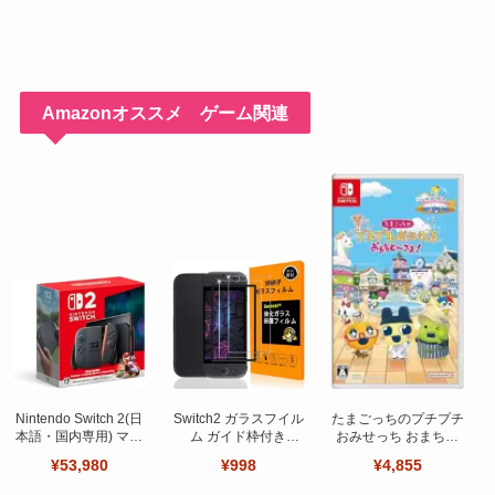
Amazonオススメ ゲーム関連
Nintendo Switch 2(日
Switch2 ガラスフイル
たまごっちのプチプチ
本語・国内専用) マリ
ム ガイド枠付き
おみせっち おまちど
オカート ワールド セ
【Seninhi 】【2枚セ
～さま！
¥53,980
¥998
¥4,855
ット
ット 日本旭硝子製-高
品質 】