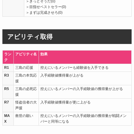
＞きっとそうだ(0)
＞目指せベストセラー(0)
＞まずは完成させろ(0)
アビリティ取得
ラン
アビリティ名
効果
ク
R1
三島の応援
控えにいるメンバーも経験値を入手できる
R3
三島の本気応
入手経験値獲得量が上がる
援
R5
三島の必死応
控えにいるメンバーの入手経験値の獲得量が上がる
援
R7
怪盗信者の大
入手経験値獲得量が更に上がる
声援
MA
救世の願い
控えにいるメンバーの入手経験値の獲得量が戦闘メン
X
バーと同等になる