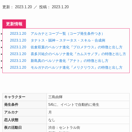
更新： 2023.1.20
投稿： 2023.1.20
更新情報
2023.1.20
アルカナとコープ一覧（コープ発生条件つき）
2023.1.20
タナトス・賊神 – ステータス・スキル・合成例
2023.1.20
佐倉双葉のペルソナ進化『プロメテウス』の特徴と出し方
2023.1.20
喜多川祐介のペルソナ進化『カムスサノヲ』の特徴と出し方
2023.1.20
新島真のペルソナ進化『アナト』の特徴と出し方
2023.1.20
モルガナのペルソナ進化『メリクリウス』の特徴と出し方
キャラクター
三島由輝
発生条件
5/6に、イベントで自動的に発生
アルカナ
月
恋人状態
なし
夜の活動日
渋谷：セントラル街