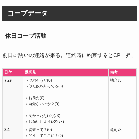
コープデータ
休日コープ活動
前日に誘いの連絡が来る。連絡時に約束するとCP上昇。
日付
選択肢
備考
7/29
＞ヤバそうだ(0)
祐介♪3
＞似た奴を知ってる(0)
＞お前だ(0)
＞自覚ないのか？(0)
＞良かったな(♪2)(♪3)
＞お願いしよう(♪2)(♪3)
8/4
＞調査って？(0)
竜司♪8
＞どうしてここに？(0)