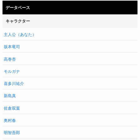
データベース
キャラクター
主人公（あなた）
坂本竜司
高巻杏
モルガナ
喜多川祐介
新島真
佐倉双葉
奥村春
明智吾郎