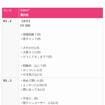
ランク
ﾗﾝｸｱｯﾌﾟ
選択肢
R1→2
【条件】
5/8 強制
＞情報戦略？(0)
＞怪チャン？(0)
＞さすがだ(♪3)
＞大変そうだ(0)
＞どうしてそこまで？(0)
＞戦略的…なに？(0)
＞カッコいい(♪2)
＞やる気だな(♪1)
R2→3
＞初めて聞いた(0)
＞よくやった(♪2)(♪3)
＞間に合ってる(♪1)
＞不安だ…(0)
＞怪チャンユーザー…(♪1)(♪2)