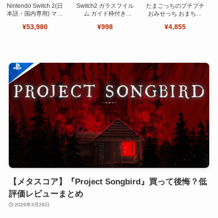
Nintendo Switch 2(日
Switch2 ガラスフイル
たまごっちのプチプチ
本語・国内専用) マリ
ム ガイド枠付き
おみせっち おまちど
オカート ワールド セ
【Seninhi 】【2枚セ
～さま！
¥53,980
¥998
¥4,855
ット
ット 日本旭硝子製-高
品質 】
【メタスコア】『Project Songbird』買って後悔？低
評価レビューまとめ
2026年3月28日