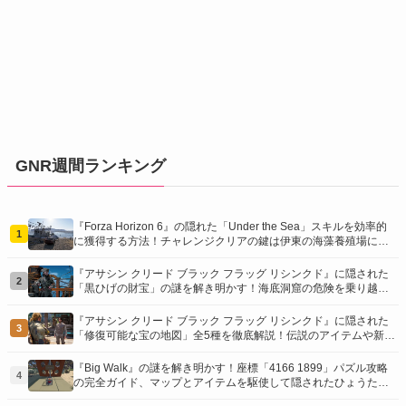
GNR週間ランキング
『Forza Horizon 6』の隠れた「Under the Sea」スキルを効率的
1
に獲得する方法！チャレンジクリアの鍵は伊東の海藻養殖場にあ
り！
『アサシン クリード ブラック フラッグ リシンクド』に隠された
2
「黒ひげの財宝」の謎を解き明かす！海底洞窟の危険を乗り越
え、伝説の報酬を手に入れよう
『アサシン クリード ブラック フラッグ リシンクド』に隠された
3
「修復可能な宝の地図」全5種を徹底解説！伝説のアイテムや新衣
装を手に入れるための「地図の断片」入手方法と修復のコツを紹
介！
『Big Walk』の謎を解き明かす！座標「4166 1899」パズル攻略
4
の完全ガイド、マップとアイテムを駆使して隠されたひょうたん
を手に入れよう！