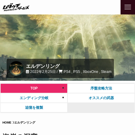
エルデンリング
2022年2月25日 /
PS4 , PS5 , XboxOne , Steam
TOP
序盤攻略方法
エンディング分岐
オススメの武器
追憶を複製
HOME
エルデンリング