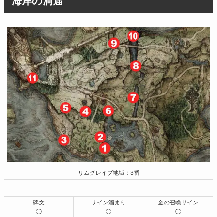
海岸の洞窟
リムグレイブ地域：3番
碑文
サイン溜まり
金の召喚サイン
◯
◯
◯