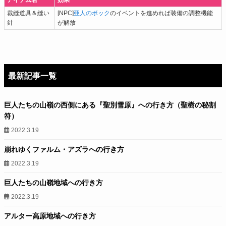
アイテム名
効果
裁縫道具＆縫い
[NPC]
亜人のボック
のイベントを進めれば装備の調整機能
針
が解放
最新記事一覧
巨人たちの山嶺の西側にある『聖別雪原』への行き方（聖樹の秘割
符）
2022.3.19
崩れゆくファルム・アズラへの行き方
2022.3.19
巨人たちの山嶺地域への行き方
2022.3.19
アルター高原地域への行き方