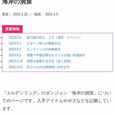
海岸の洞窟
更新： 2022.3.22
投稿： 2022.3.5
更新情報
2023.5.2
血の指の狩人、ユラ（場所・イベント）
2023.5.2
ラダーン祭りの開催方法
2023.5.2
エンディングの分岐条件
2023.5.2
序盤〜中盤以降のオススメの強い武器紹介
2023.3.16
追憶を複製する方法（歩く霊廟）
2022.4.21
巨人たちの山嶺地域への行き方
『エルデンリング』のダンジョン「海岸の洞窟」につい
てのページです。入手アイテムやボスなどを記載してい
ます。