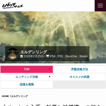
エルデンリング
2022年2月25日 /
PS4 , PS5 , XboxOne , Steam
TOP
序盤攻略方法
エンディング分岐
オススメの武器
追憶を複製
HOME
エルデンリング