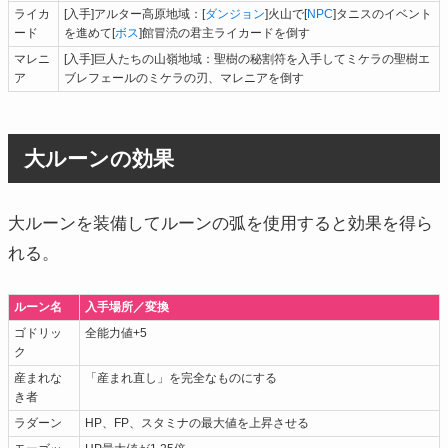
ライカ
[入手]アルター高原地域：[
ダンジョン
]火山で[
NPC
]タニスのイベント
ード
を進めて[
ボス
]館冒涜の君主ライカードを倒す
マレニ
[入手]巨人たちの山嶺地域：聖樹の秘割符を入手してミケラの聖樹エ
ア
ブレフェールのミケラの刃、マレニアを倒す
大ルーンの効果
大ルーンを装備してルーンの弧を使用すると効果を得ら
れる。
ルーン名
入手場所／変換
ゴドリッ
全能力値+5
ク
産まれな
「産まれ直し」を完全なものにする
き者
ラダーン
HP、FP、スタミナの最大値を上昇させる