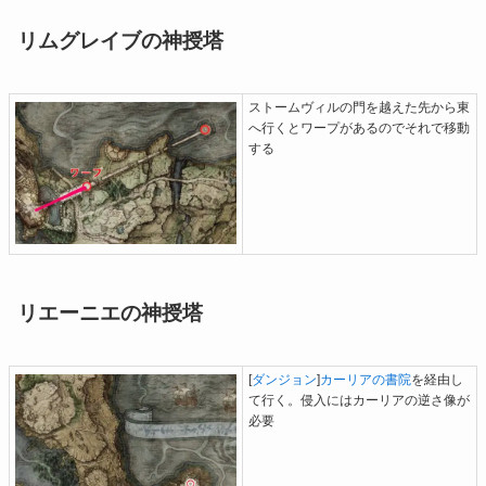
リムグレイブの神授塔
ストームヴィルの門を越えた先から東
へ行くとワープがあるのでそれで移動
する
リエーニエの神授塔
[
ダンジョン
]
カーリアの書院
を経由し
て行く。侵入にはカーリアの逆さ像が
必要