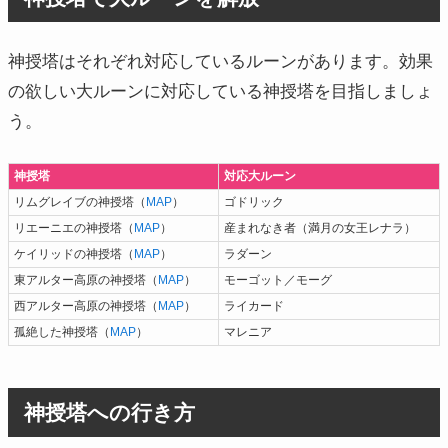
神授塔はそれぞれ対応しているルーンがあります。効果
の欲しい大ルーンに対応している神授塔を目指しましょ
う。
神授塔
対応大ルーン
リムグレイブの神授塔（
MAP
）
ゴドリック
リエーニエの神授塔（
MAP
）
産まれなき者（満月の女王レナラ）
ケイリッドの神授塔（
MAP
）
ラダーン
東アルター高原の神授塔（
MAP
）
モーゴット／モーグ
西アルター高原の神授塔（
MAP
）
ライカード
孤絶した神授塔（
MAP
）
マレニア
神授塔への行き方