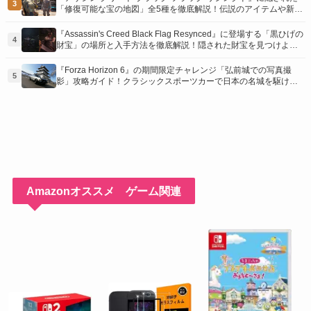
3
「修復可能な宝の地図」全5種を徹底解説！伝説のアイテムや新衣
装を手に入れるための「地図の断片」入手方法と修復のコツを紹
介！
『Assassin's Creed Black Flag Resynced』に登場する「黒ひげの
4
財宝」の場所と入手方法を徹底解説！隠された財宝を見つけよ
う！
『Forza Horizon 6』の期間限定チャレンジ「弘前城での写真撮
5
影」攻略ガイド！クラシックスポーツカーで日本の名城を駆け巡
り、特別な報酬を手に入れよう！
Amazonオススメ ゲーム関連