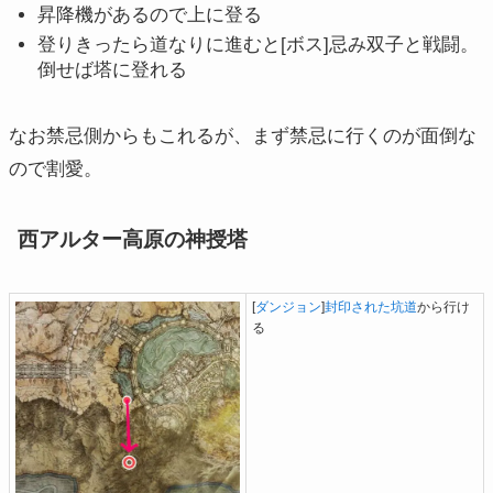
昇降機があるので上に登る
登りきったら道なりに進むと[ボス]忌み双子と戦闘。
倒せば塔に登れる
なお禁忌側からもこれるが、まず禁忌に行くのが面倒な
ので割愛。
西アルター高原の神授塔
[
ダンジョン
]
封印された坑道
から行け
る