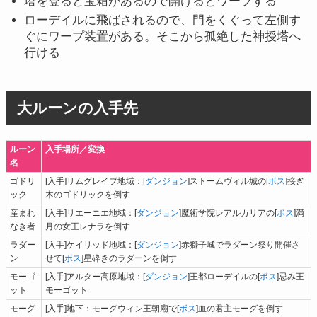
塔を登ると宝箱があるので開けるとワープする
ローデイルに飛ばされるので、門をくぐって左側す
ぐにワープ装置がある。そこから孤絶した神授塔へ
行ける
大ルーンの入手先
ルーン
入手場所／変換
名
ゴドリ
[入手]リムグレイブ地域：[
ダンジョン
]ストームヴィル城の[
ボス
]接ぎ
ック
木のゴドリックを倒す
産まれ
[入手]リエーニエ地域：[
ダンジョン
]魔術学院レアルカリアの[
ボス
]満
なき者
月の女王レナラを倒す
ラダー
[入手]ケイリッド地域：[
ダンジョン
]赤獅子城でラダーン祭り開催さ
ン
せて[
ボス
]星砕きのラダーンを倒す
モーゴ
[入手]アルター高原地域：[
ダンジョン
]王都ローデイルの[
ボス
]忌み王
ット
モーゴット
モーグ
[入手]地下：モーグウィン王朝廟で[
ボス
]血の君主モーグを倒す