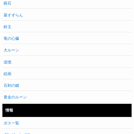
鍛石
墓すずらん
鈴玉
竜の心臓
大ルーン
追憶
絵画
石剣の鍵
黄金のルーン
情報
ボス一覧