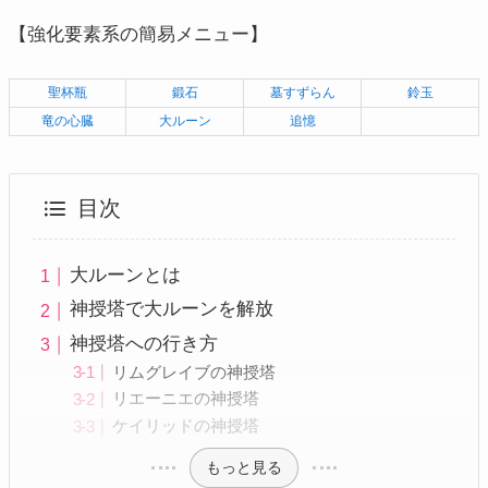
【強化要素系の簡易メニュー】
聖杯瓶
鍛石
墓すずらん
鈴玉
竜の心臓
大ルーン
追憶
目次
大ルーンとは
神授塔で大ルーンを解放
神授塔への行き方
リムグレイブの神授塔
リエーニエの神授塔
ケイリッドの神授塔
もっと見る