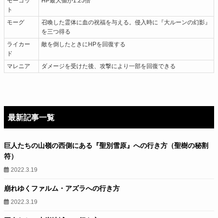
モーゴッ
HP最大値が1.25倍
ト
モーグ
召喚した霊体に血の祝福を与える。侵入時に『大ルーンの幻影』
を三つ得る
ライカー
敵を倒したときにHPを回復する
ド
マレニア
ダメージを受けた後、攻撃により一部を回復できる
最新記事一覧
巨人たちの山嶺の西側にある『聖別雪原』への行き方（聖樹の秘割
符）
2022.3.19
崩れゆくファルム・アズラへの行き方
2022.3.19