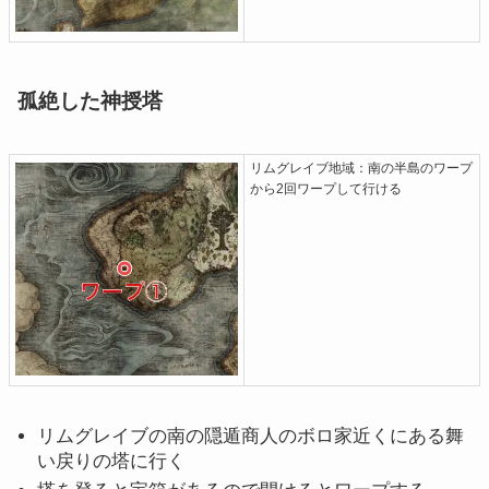
孤絶した神授塔
リムグレイブ地域：南の半島のワープ
から2回ワープして行ける
リムグレイブの南の隠遁商人のボロ家近くにある舞
い戻りの塔に行く