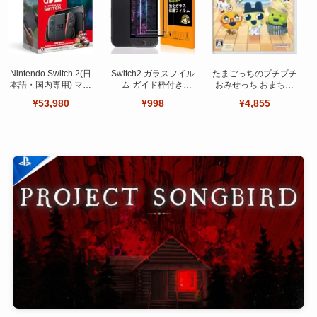
Nintendo Switch 2(日
Switch2 ガラスフイル
たまごっちのプチプチ
本語・国内専用) マリ
ム ガイド枠付き
おみせっち おまちど
オカート ワールド セ
【Seninhi 】【2枚セ
～さま！
¥53,980
¥998
¥4,855
ット
ット 日本旭硝子製-高
品質 】