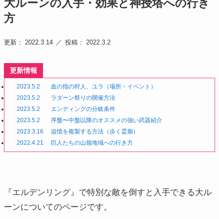
大ルーンの入手・効果と神授塔への行き
方
更新： 2022.3.14
投稿： 2022.3.2
更新情報
2023.5.2
血の指の狩人、ユラ（場所・イベント）
2023.5.2
ラダーン祭りの開催方法
2023.5.2
エンディングの分岐条件
2023.5.2
序盤〜中盤以降のオススメの強い武器紹介
2023.3.16
追憶を複製する方法（歩く霊廟）
2022.4.21
巨人たちの山嶺地域への行き方
『エルデンリング』で特別な敵を倒すと入手できる大ル
ーンについてのページです。