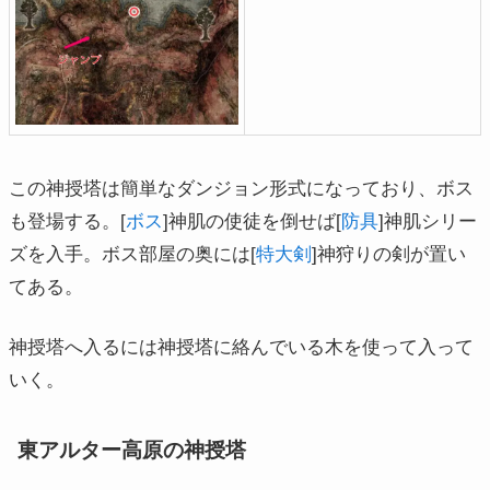
この神授塔は簡単なダンジョン形式になっており、ボス
も登場する。[
ボス
]神肌の使徒を倒せば[
防具
]神肌シリー
ズを入手。ボス部屋の奥には[
特大剣
]神狩りの剣が置い
てある。
神授塔へ入るには神授塔に絡んでいる木を使って入って
いく。
東アルター高原の神授塔