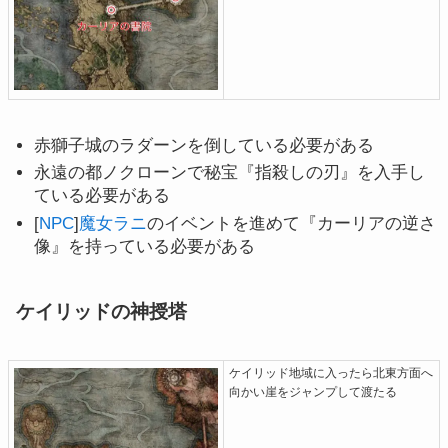
赤獅子城のラダーンを倒している必要がある
永遠の都ノクローンで秘宝『指殺しの刃』を入手し
ている必要がある
[
NPC
]
魔女ラニ
のイベントを進めて『カーリアの逆さ
像』を持っている必要がある
ケイリッドの神授塔
ケイリッド地域に入ったら北東方面へ
向かい崖をジャンプして渡たる