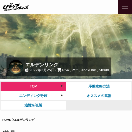
エルデンリング
2022年2月25日 /
PS4 , PS5 , XboxOne , Steam
TOP
序盤攻略方法
エンディング分岐
オススメの武器
追憶を複製
HOME
エルデンリング