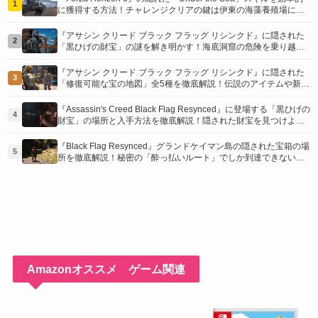
1
に獲得する方法！チャレンジクリアの鍵は伊東の海藻養殖場にあ
り！
『アサシン クリード ブラック フラッグ リシンクド』に隠された
2
「黒ひげの財宝」の謎を解き明かす！海底洞窟の危険を乗り越
え、伝説の報酬を手に入れよう
『アサシン クリード ブラック フラッグ リシンクド』に隠された
3
「修復可能な宝の地図」全5種を徹底解説！伝説のアイテムや新衣
装を手に入れるための「地図の断片」入手方法と修復のコツを紹
介！
『Assassin's Creed Black Flag Resynced』に登場する「黒ひげの
4
財宝」の場所と入手方法を徹底解説！隠された財宝を見つけよ
う！
『Black Flag Resynced』グランドケイマン島の隠された宝箱の場
5
所を徹底解説！秘密の「酔っ払いルート」でしか到達できないお
宝も明らかに
Amazonオススメ ゲーム関連