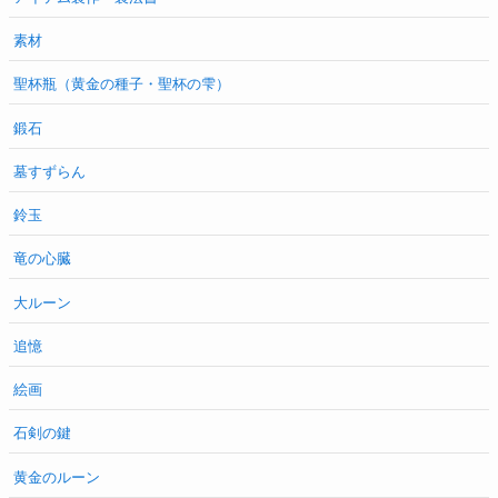
素材
聖杯瓶（黄金の種子・聖杯の雫）
鍛石
墓すずらん
鈴玉
竜の心臓
大ルーン
追憶
絵画
石剣の鍵
黄金のルーン