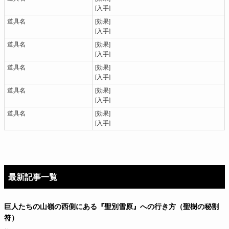
[入手]
道具名
[効果]
[入手]
道具名
[効果]
[入手]
道具名
[効果]
[入手]
道具名
[効果]
[入手]
道具名
[効果]
[入手]
最新記事一覧
巨人たちの山嶺の西側にある『聖別雪原』への行き方（聖樹の秘割
符）