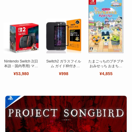
Nintendo Switch 2(日
Switch2 ガラスフイル
たまごっちのプチプチ
本語・国内専用) マリ
ム ガイド枠付き
おみせっち おまちど
オカート ワールド セ
【Seninhi 】【2枚セ
～さま！
¥53,980
¥998
¥4,855
ット
ット 日本旭硝子製-高
品質 】