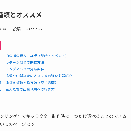
種類とオススメ
.28
投稿： 2022.2.26
血の指の狩人、ユラ（場所・イベント）
ラダーン祭りの開催方法
エンディングの分岐条件
序盤〜中盤以降のオススメの強い武器紹介
6
追憶を複製する方法（歩く霊廟）
1
巨人たちの山嶺地域への行き方
ンリング』でキャラクター制作時に一つだけ選べることのできる
いてのページです。