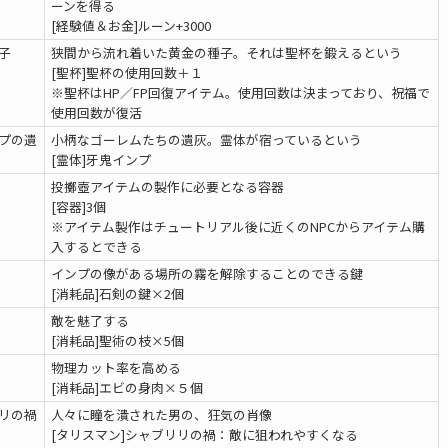
ーンを得る
[経験値＆お金]ルーン+3000
子
狭間から流れ着いた黄金の種子。それは聖杯を鍛えるという
[聖杯]聖杯の使用回数＋１
※聖杯はHP／FP回復アイテム。使用回数は決まっており、祝福で
使用回数が復活
プの遺
小柄なゴーレムたちの遺灰。霊体が宿っているという
[霊体]牙鬼インプ
投擲壺アイテムの製作に必要となる容器
[容器]3個
※アイテム製作はチュートリアル後に近くのNPCからアイテム購
入するとできる
インプの像がある場所の霧を解除することのできる鍵
[消耗品]石剣の鍵×2個
敵を魅了する
[消耗品]聖術の枝×5個
物理カット率を高める
[消耗品]エビの身肉×５個
リの禍
人々に瞳を潰された男の、狂気の肖像
[タリスマン]シャブリリの禍：敵に狙われやすくなる