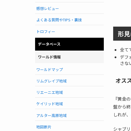
感想レビュー
よくある質問やTIPS・裏技
トロフィー
形見
データベース
全て
デフ
ワールド情報
さな
ワールドマップ
オス
リムグレイブ地域
リエーニエ地域
『黄金の
ケイリッド地域
盤から終
しれが、
アルター高原地域
地図断片
シャブリ