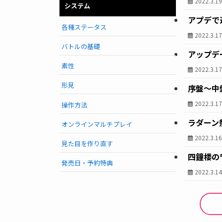
2022.3.1
システム
アプデで
各種ステータス
2022.3.1
バトルの基礎
アップデー
素性
2022.3.1
形見
序盤〜中
2022.3.1
操作方法
ラダーン
オンラインマルチプレイ
2022.3.1
見た目を作り直す
四鐘楼の
発売日・予約特典
2022.3.1