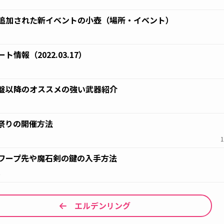
9
追加された新イベントの小壺（場所・イベント）
7
ト情報（2022.03.17）
7
盤以降のオススメの強い武器紹介
7
祭りの開催方法
6
1
ワープ先や魔石剣の鍵の入手方法
4
エルデンリング