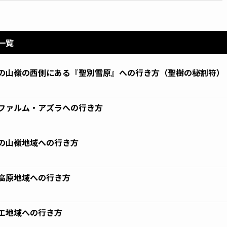
一覧
の山嶺の西側にある『聖別雪原』への行き方（聖樹の秘割符）
9
ファルム・アズラへの行き方
9
の山嶺地域への行き方
9
高原地域への行き方
9
エ地域への行き方