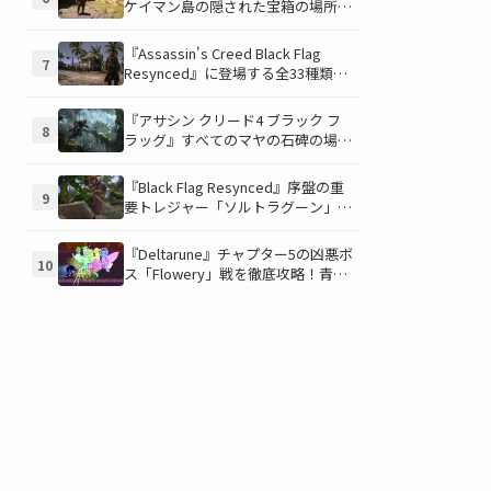
ケイマン島の隠された宝箱の場所を
徹底解説！秘密の「酔っ払いルー
ト」でしか到達できないお宝も明ら
『Assassin's Creed Black Flag
7
かに
Resynced』に登場する全33種類の
衣装が公開！海賊とアサシンのスタ
イルを自由にカスタマイズ！
『アサシン クリード4 ブラック フ
8
ラッグ』すべてのマヤの石碑の場所
と座標が公開！銃弾を弾く特殊なマ
ヤの衣装を入手して海賊ライフを有
『Black Flag Resynced』序盤の重
9
利に進めよう！
要トレジャー「ソルトラグーン」の
財宝を見つけよう！ 隠し場所と入
手アイテムを徹底解説
『Deltarune』チャプター5の凶悪ボ
10
ス「Flowery」戦を徹底攻略！青い
ギミックと仲間との連携が勝利の鍵
を握る！