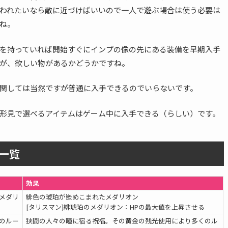
われたいなら敵に近づけばいいので一人で遊ぶ場合は使う必要は
ね。
を持っていれば開始すぐにインプの像の先にある装備を早期入手
が、欲しい物があるかどうかですね。
関しては当然ですが普通に入手できるのでいらないです。
形見で選べるアイテムはゲーム中に入手できる（らしい）です。
一覧
効果
メダリ
緋色の琥珀が嵌めこまれたメダリオン
[タリスマン]緋琥珀のメダリオン：HPの最大値を上昇させる
のルー
狭間の人々の瞳に宿る祝福。その黄金の残光使用により多くのル