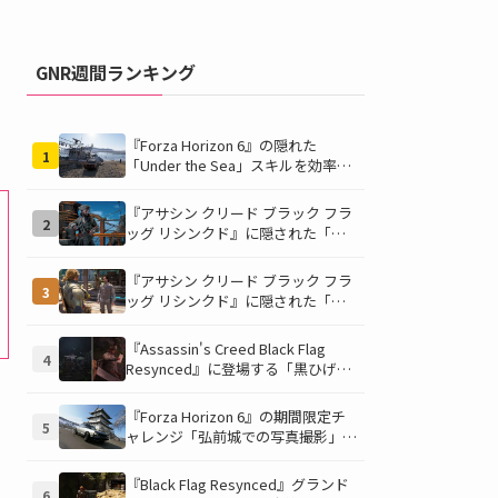
GNR週間ランキング
『Forza Horizon 6』の隠れた
1
「Under the Sea」スキルを効率的
に獲得する方法！チャレンジクリア
の鍵は伊東の海藻養殖場にあり！
『アサシン クリード ブラック フラ
2
ッグ リシンクド』に隠された「黒
ひげの財宝」の謎を解き明かす！海
底洞窟の危険を乗り越え、伝説の報
『アサシン クリード ブラック フラ
3
酬を手に入れよう
ッグ リシンクド』に隠された「修
復可能な宝の地図」全5種を徹底解
説！伝説のアイテムや新衣装を手に
『Assassin's Creed Black Flag
4
入れるための「地図の断片」入手方
Resynced』に登場する「黒ひげの
法と修復のコツを紹介！
財宝」の場所と入手方法を徹底解
説！隠された財宝を見つけよう！
『Forza Horizon 6』の期間限定チ
5
ャレンジ「弘前城での写真撮影」攻
略ガイド！クラシックスポーツカー
で日本の名城を駆け巡り、特別な報
『Black Flag Resynced』グランド
6
酬を手に入れよう！