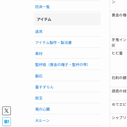
ン
防具一覧
黄金の種
アイテム
道具
牙鬼イン
アイテム製作・製法書
灰
ヒビ壷
素材
聖杯瓶（黄金の種子・聖杯の雫）
鍛石
石剣の鍵
墓すずらん
誘惑の枝
鈴玉
ゆでエビ
竜の心臓
シャブリ
大ルーン