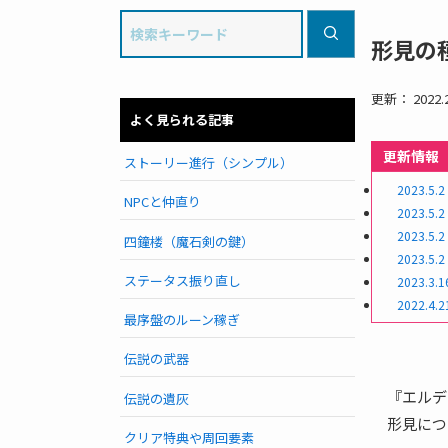
形見の
更新： 2022.2
よく見られる記事
更新情報
ストーリー進行（シンプル）
2023.5.2
NPCと仲直り
2023.5.2
2023.5.2
四鐘楼（魔石剣の鍵）
2023.5.2
ステータス振り直し
2023.3.1
2022.4.2
最序盤のルーン稼ぎ
伝説の武器
『エルデ
伝説の遺灰
形見につ
クリア特典や周回要素