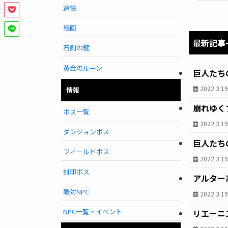
追憶
絵画
最新記事
石剣の鍵
黄金のルーン
巨人たち
2022.3.1
情報
崩れゆく
ボス一覧
2022.3.1
ダンジョンボス
巨人たち
フィールドボス
2022.3.1
封印ボス
アルター
敵対NPC
2022.3.1
NPC一覧・イベント
リエーニ