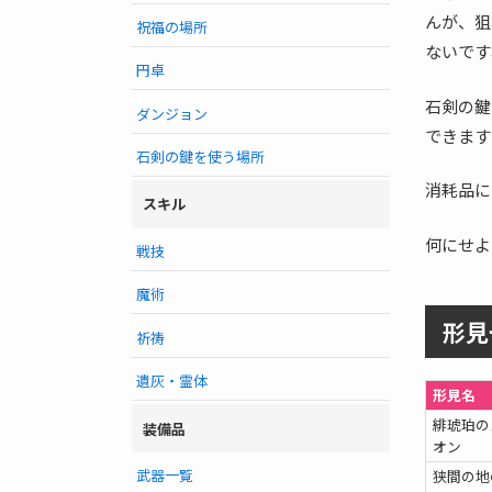
んが、狙
祝福の場所
ないです
円卓
石剣の鍵
ダンジョン
できます
石剣の鍵を使う場所
消耗品に
スキル
何にせよ
戦技
魔術
形見
祈祷
遺灰・霊体
形見名
緋琥珀の
装備品
オン
武器一覧
狭間の地