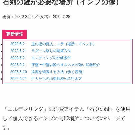
石剣の鍵が必要な場所（インプの像）
更新： 2022.3.22
投稿： 2022.2.28
更新情報
2023.5.2
血の指の狩人、ユラ（場所・イベント）
2023.5.2
ラダーン祭りの開催方法
2023.5.2
エンディングの分岐条件
2023.5.2
序盤〜中盤以降のオススメの強い武器紹介
2023.3.16
追憶を複製する方法（歩く霊廟）
2022.4.21
巨人たちの山嶺地域への行き方
『エルデンリング』の消費アイテム『石剣の鍵』を使用
して侵入できるインプの封印場所についてのページで
す。