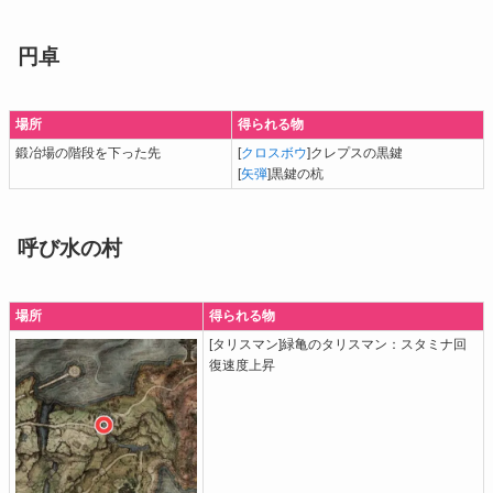
円卓
場所
得られる物
鍛冶場の階段を下った先
[
クロスボウ
]クレプスの黒鍵
[
矢弾
]黒鍵の杭
呼び水の村
場所
得られる物
[タリスマン]緑亀のタリスマン：スタミナ回
復速度上昇