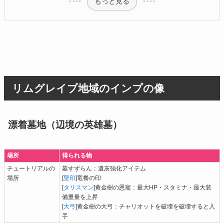
もっと見る
リムグレイブ地域のインプの像
漂着墓地（辺境の英雄墓）
場所
得られる物
チュートリアルの
墓すずらん：遺灰強化アイテム
場所
[
聖印
]竜餐の印
[
タリスマン
]黄金樹の恩寵：最大HP・スタミナ・最大装
備重量を上昇
[
大弓
]黄金樹の大弓：チャリオットを破壊を破壊すると入
手