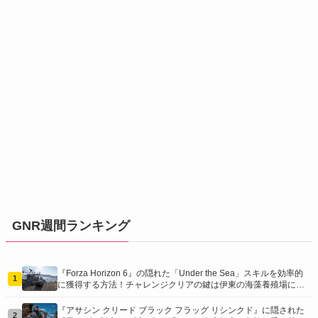
GNR週間ランキング
『Forza Horizon 6』の隠れた「Under the Sea」スキルを効率的
1
に獲得する方法！チャレンジクリアの鍵は伊東の海藻養殖場にあ
り！
『アサシン クリード ブラック フラッグ リシンクド』に隠された
2