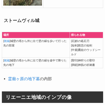
ストームヴィル城
場所
得られる物
[
祝福
]城壁の塔から外に出て壁の縁を歩いて行った
[石]鉄の砥石刃
先の部屋
[短剣]慈悲の短剣
[中盾]鷹紋のウッドシー
ルド
[
祝福
]城壁の塔から外に出て壁の縁を途中で降りた
[聖印]神狩りの聖印
先の地下
[胴鎧]神肌の祈祷書
霊廟ヶ原の地下墓
の内部
リエーニエ地域のインプの像