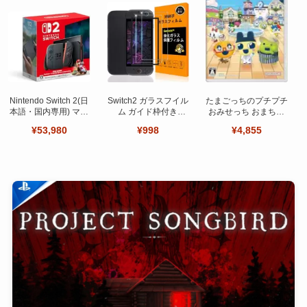
Nintendo Switch 2(日
Switch2 ガラスフイル
たまごっちのプチプチ
本語・国内専用) マリ
ム ガイド枠付き
おみせっち おまちど
オカート ワールド セ
【Seninhi 】【2枚セ
～さま！
¥53,980
¥998
¥4,855
ット
ット 日本旭硝子製-高
品質 】