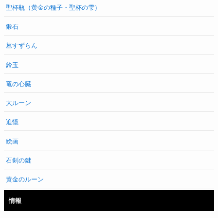
聖杯瓶（黄金の種子・聖杯の雫）
鍛石
墓すずらん
鈴玉
竜の心臓
大ルーン
追憶
絵画
石剣の鍵
黄金のルーン
情報