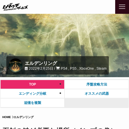
エルデンリング
2022年2月25日 /
PS4 , PS5 , XboxOne , Steam
TOP
序盤攻略方法
エンディング分岐
オススメの武器
追憶を複製
HOME
エルデンリング