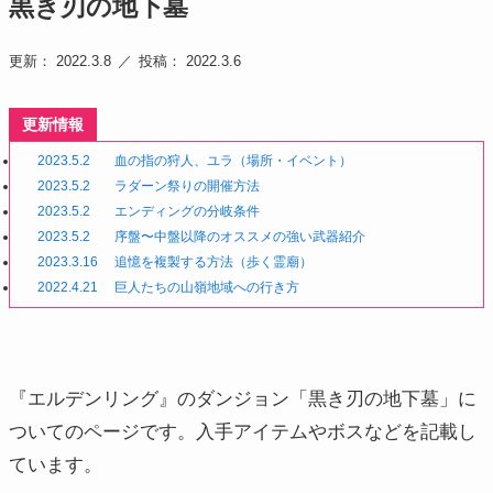
黒き刃の地下墓
更新： 2022.3.8
投稿： 2022.3.6
更新情報
2023.5.2
血の指の狩人、ユラ（場所・イベント）
2023.5.2
ラダーン祭りの開催方法
2023.5.2
エンディングの分岐条件
2023.5.2
序盤〜中盤以降のオススメの強い武器紹介
2023.3.16
追憶を複製する方法（歩く霊廟）
2022.4.21
巨人たちの山嶺地域への行き方
『エルデンリング』のダンジョン「黒き刃の地下墓」に
ついてのページです。入手アイテムやボスなどを記載し
ています。