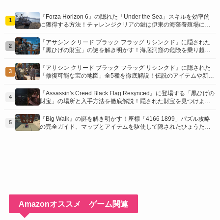
『Forza Horizon 6』の隠れた「Under the Sea」スキルを効率的
1
に獲得する方法！チャレンジクリアの鍵は伊東の海藻養殖場にあ
り！
『アサシン クリード ブラック フラッグ リシンクド』に隠された
2
「黒ひげの財宝」の謎を解き明かす！海底洞窟の危険を乗り越
え、伝説の報酬を手に入れよう
『アサシン クリード ブラック フラッグ リシンクド』に隠された
3
「修復可能な宝の地図」全5種を徹底解説！伝説のアイテムや新衣
装を手に入れるための「地図の断片」入手方法と修復のコツを紹
介！
『Assassin's Creed Black Flag Resynced』に登場する「黒ひげの
4
財宝」の場所と入手方法を徹底解説！隠された財宝を見つけよ
う！
『Big Walk』の謎を解き明かす！座標「4166 1899」パズル攻略
5
の完全ガイド、マップとアイテムを駆使して隠されたひょうたん
を手に入れよう！
Amazonオススメ ゲーム関連