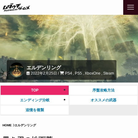
エルデンリング
2022年2月25日 /
PS4 , PS5 , XboxOne , Steam
TOP
序盤攻略方法
エンディング分岐
オススメの武器
追憶を複製
HOME
エルデンリング