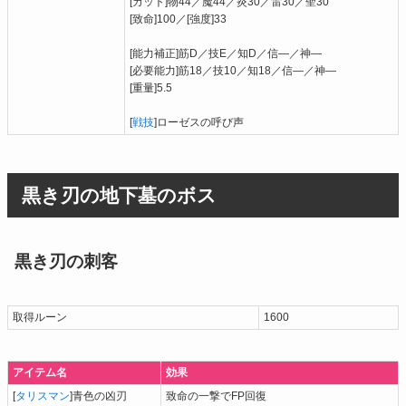
[カット]物44／魔44／炎30／雷30／聖30
[致命]100／[強度]33
[能力補正]筋D／技E／知D／信―／神―
[必要能力]筋18／技10／知18／信―／神―
[重量]5.5
[
戦技
]ローゼスの呼び声
黒き刃の地下墓のボス
黒き刃の刺客
取得ルーン
1600
アイテム名
効果
[
タリスマン
]青色の凶刃
致命の一撃でFP回復