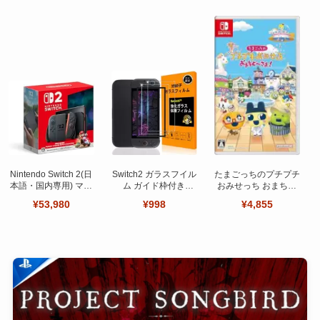
Nintendo Switch 2(日
Switch2 ガラスフイル
たまごっちのプチプチ
本語・国内専用) マリ
ム ガイド枠付き
おみせっち おまちど
オカート ワールド セ
【Seninhi 】【2枚セ
～さま！
¥53,980
¥998
¥4,855
ット
ット 日本旭硝子製-高
品質 】