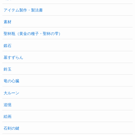
アイテム製作・製法書
素材
聖杯瓶（黄金の種子・聖杯の雫）
鍛石
墓すずらん
鈴玉
竜の心臓
大ルーン
追憶
絵画
石剣の鍵