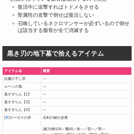
復活中に追撃すればトドメをさせる
聖属性の攻撃で倒せば復活しない
召喚しているネクロマンサーが必ずいるので倒せ
ば該当する骸骨が全て消滅する
黒き刃の地下墓で拾えるアイテム
アイテム名
概要
抗魔の干し肝
―
ルーンの弧
―
墓すずらん【2】
―
墓すずらん【3】
―
墓すずらん【4】
―
[
斧
]ローゼスの斧
石剣の鍵が必要
[威力]物106／魔68／炎―／雷―／聖―