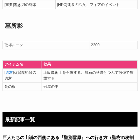
[重要]黒き刃の刻印
[NPC]死衾の乙女、フィアのイベント
墓所影
取得ルーン
2200
アイテム名
効果
[
遺灰
]双賢魔術師の
上級魔術士を召喚する。輝石の彗礫とつぶて散弾で攻
遺灰
撃する
死の根
部屋の中
最新記事一覧
巨人たちの山嶺の西側にある『聖別雪原』への行き方（聖樹の秘割