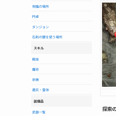
祝福の場所
円卓
ダンジョン
石剣の鍵を使う場所
スキル
戦技
魔術
祈祷
遺灰・霊体
装備品
探索
武器一覧